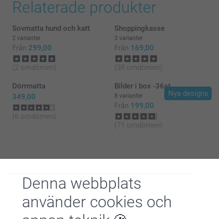
Relaterade produkter
Sovmatta hund och katt
Shoppingkasse
2 varianter
3 varianter
Från
299,00
Från
169,00
(2 omdömen)
(38 omdömen)
Dörrmatta
Bilder i box -36st
Nya designs
349,00
8 varianter
Från
199,00
(6 omdömen)
(71 omdömen)
Denna webbplats
Varför
smartphoto
?
använder cookies och