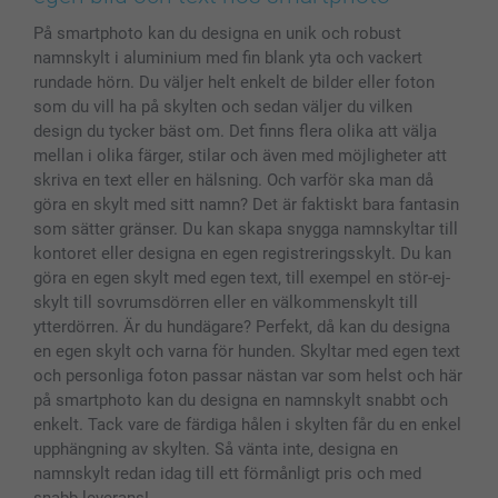
MyNameBook
Villkor och garantier
Priser & betalning
På smartphoto kan du designa en unik och robust
Fotoalmanackor & Fotoagenda
Investor Relations
Status på beställningar
namnskylt i aluminium med fin blank yta och vackert
Fotoramar & Tillbehör
rundade hörn. Du väljer helt enkelt de bilder eller foton
Presentkort
som du vill ha på skylten och sedan väljer du vilken
Alla fotoprodukter
design du tycker bäst om. Det finns flera olika att välja
mellan i olika färger, stilar och även med möjligheter att
skriva en text eller en hälsning. Och varför ska man då
göra en skylt med sitt namn? Det är faktiskt bara fantasin
som sätter gränser. Du kan skapa snygga namnskyltar till
kontoret eller designa en egen registreringsskylt. Du kan
göra en egen skylt med egen text, till exempel en stör-ej-
skylt till sovrumsdörren eller en välkommenskylt till
ytterdörren. Är du hundägare? Perfekt, då kan du designa
en egen skylt och varna för hunden. Skyltar med egen text
och personliga foton passar nästan var som helst och här
på smartphoto kan du designa en namnskylt snabbt och
enkelt. Tack vare de färdiga hålen i skylten får du en enkel
upphängning av skylten. Så vänta inte, designa en
namnskylt redan idag till ett förmånligt pris och med
snabb leverans!