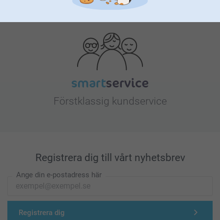
Letar du efter inspiration?
Förstklassig kundservice
Registrera dig till vårt nyhetsbrev
Ange din e-postadress här
Registrera dig