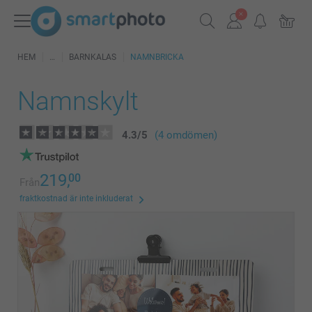
HEM
BARNKALAS
NAMNBRICKA
Namnskylt
4.3
/
5
(4 omdömen)
219,
00
Från
fraktkostnad är inte inkluderat