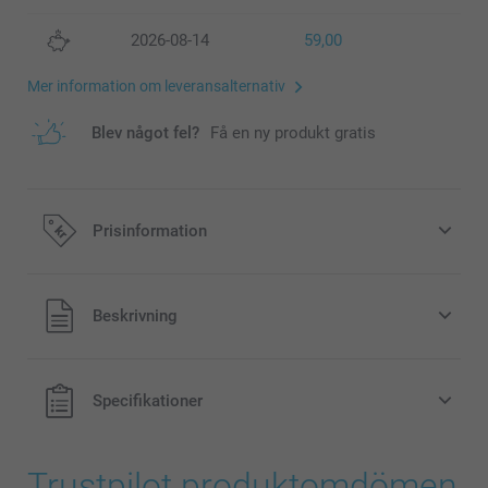
2026-08-14
59,00
Mer information om leveransalternativ
Blev något fel?
Få en ny produkt gratis
Prisinformation
Alla priser är i svenska kronor (SEK), inklusive moms och
Beskrivning
exklusive porto.
Specifikationer
Trustpilot produktomdömen