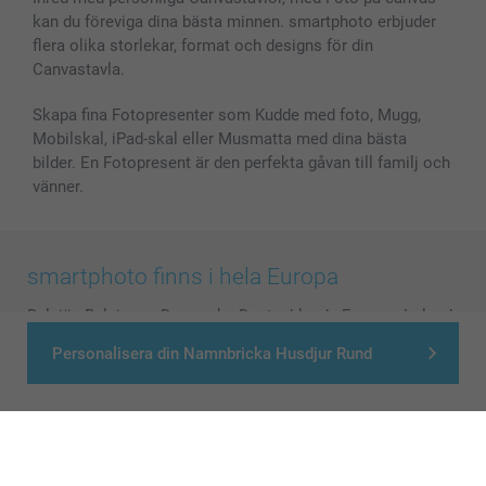
kan du föreviga dina bästa minnen. smartphoto erbjuder
flera olika storlekar, format och designs för din
Canvastavla.
Skapa fina Fotopresenter som Kudde med foto, Mugg,
Mobilskal, iPad-skal eller Musmatta med dina bästa
bilder. En Fotopresent är den perfekta gåvan till familj och
vänner.
smartphoto finns i hela Europa
België
-
Belgique
-
Danmark
-
Deutschland
-
France
-
Ireland
-
Nederland
-
Norge
-
Österreich
-
Schweiz
-
Suisse
-
Personalisera din Namnbricka Husdjur Rund
Switzerland
-
Suomi
-
Sverige
-
United Kingdom
-
Other Countries
Alla priser är i svenska kronor (SEK), inklusive moms och exklusive porto.