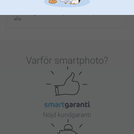
Hitta din favorit bland alla våra personliga presenter
och ge honom något speciellt för att fira denna
kärleksdag. Vi har unika presenter som passar för
alla.
Varför
smartphoto
?
Nöjd kundgaranti