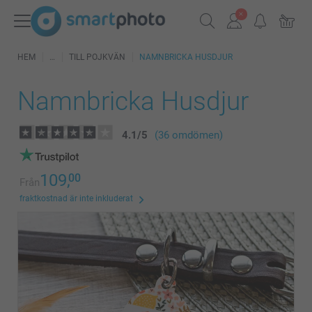
HEM
TILL POJKVÄN
NAMNBRICKA HUSDJUR
Namnbricka Husdjur
4.1
/
5
(36 omdömen)
109,
00
Från
fraktkostnad är inte inkluderat