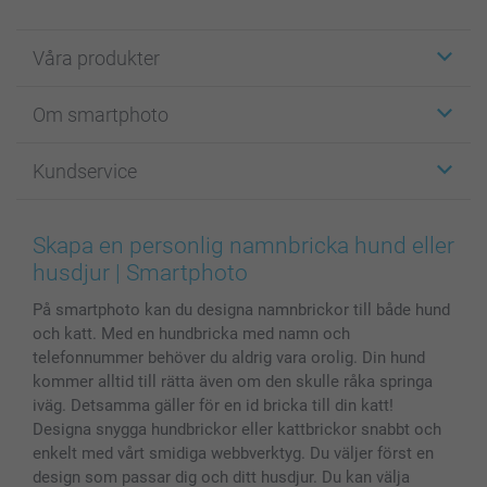
Våra produkter
Etiketter
Om smartphoto
Fotokort
Fotopresenter
Om smartphoto
Kundservice
Fotoböcker
För affiliates
Canvas & Väggdekoration
Allmän integritetspolicy
Kontakta oss & FAQ
Bilder, Fotoförstoring & Fotohäften
Cookie Policy
smartgaranti
Skapa en personlig namnbricka hund eller
Skal till Mobil & Surfplatta
Sitemap
smartbonus
husdjur | Smartphoto
MyNameBook
Villkor och garantier
Priser & betalning
På smartphoto kan du designa namnbrickor till både hund
Fotoalmanackor & Fotoagenda
Investor Relations
Status på beställningar
och katt. Med en hundbricka med namn och
Fotoramar & Tillbehör
telefonnummer behöver du aldrig vara orolig. Din hund
Presentkort
kommer alltid till rätta även om den skulle råka springa
Alla fotoprodukter
iväg. Detsamma gäller för en id bricka till din katt!
Designa snygga hundbrickor eller kattbrickor snabbt och
enkelt med vårt smidiga webbverktyg. Du väljer först en
design som passar dig och ditt husdjur. Du kan välja