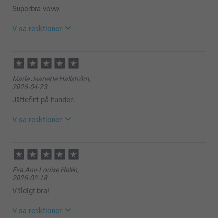
Superbra vovw
Visa reaktioner
2026-07-22
11:37
Hej Maria,
Marie Jeanette Hallström,
2026-04-23
Tack för ⭐️⭐️⭐⭐️⭐️! Det glädjer oss att du är nöjd med
din namnbricka till husdjur.
Jättefint på hunden
🩵-liga hälsningar
Visa reaktioner
Helene @smartphoto
2026-04-24
08:59
Hej!
Eva Ann-Louise Helén,
Tusen tack för ditt fina omdöme och ⭐️⭐️⭐️⭐️⭐️. Vad
2026-02-18
roligt att höra att du är nöjd med namnbrickan till din
hund 💕
Väldigt bra!
Varma hälsningar,
Kirsi @smartphoto
Visa reaktioner