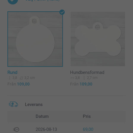
Rund
Hundbensformad
3,8
3,2 cm
3,8
2,7 cm
Från
109,00
Från
109,00
Leverans
Datum
Pris
2026-08-13
69,00