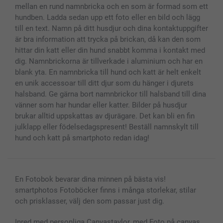
mellan en rund namnbricka och en som är formad som ett
hundben. Ladda sedan upp ett foto eller en bild och lägg
till en text. Namn på ditt husdjur och dina kontaktuppgifter
är bra information att trycka på brickan, då kan den som
hittar din katt eller din hund snabbt komma i kontakt med
dig. Namnbrickorna är tillverkade i aluminium och har en
blank yta. En namnbricka till hund och katt är helt enkelt
en unik accessoar till ditt djur som du hänger i djurets
halsband. Ge gärna bort namnbrickor till halsband till dina
vänner som har hundar eller katter. Bilder på husdjur
brukar alltid uppskattas av djurägare. Det kan bli en fin
julklapp eller födelsedagspresent! Beställ namnskylt till
hund och katt på smartphoto redan idag!
En Fotobok bevarar dina minnen på bästa vis!
smartphotos Fotoböcker finns i många storlekar, stilar
och prisklasser, välj den som passar just dig.
Inred med personliga Canvastavlor, med Foto på canvas