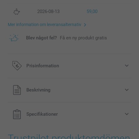
2026-08-13
59,00
Mer information om leveransalternativ
Blev något fel?
Få en ny produkt gratis
Prisinformation
Alla priser är i svenska kronor (SEK), inklusive moms och
Beskrivning
exklusive porto.
Specifikationer
Trustpilot produktomdömen