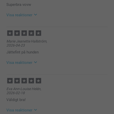
Superbra vovw
Visa reaktioner
2026-07-22
11:37
Hej Maria,
Marie Jeanette Hallström,
2026-04-23
Tack för ⭐️⭐️⭐⭐️⭐️! Det glädjer oss att du är nöjd med
din namnbricka till husdjur.
Jättefint på hunden
🩵-liga hälsningar
Visa reaktioner
Helene @smartphoto
2026-04-24
08:59
Hej!
Eva Ann-Louise Helén,
Tusen tack för ditt fina omdöme och ⭐️⭐️⭐️⭐️⭐️. Vad
2026-02-18
roligt att höra att du är nöjd med namnbrickan till din
hund 💕
Väldigt bra!
Varma hälsningar,
Kirsi @smartphoto
Visa reaktioner