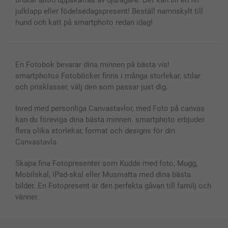
brukar alltid uppskattas av djurägare. Det kan bli en fin
julklapp eller födelsedagspresent! Beställ namnskylt till
hund och katt på smartphoto redan idag!
En Fotobok bevarar dina minnen på bästa vis!
smartphotos Fotoböcker finns i många storlekar, stilar
och prisklasser, välj den som passar just dig.
Inred med personliga Canvastavlor, med Foto på canvas
kan du föreviga dina bästa minnen. smartphoto erbjuder
flera olika storlekar, format och designs för din
Canvastavla.
Skapa fina Fotopresenter som Kudde med foto, Mugg,
Mobilskal, iPad-skal eller Musmatta med dina bästa
bilder. En Fotopresent är den perfekta gåvan till familj och
vänner.