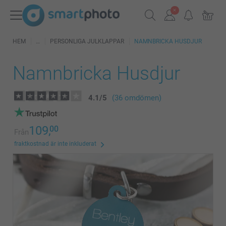
HEM
PERSONLIGA JULKLAPPAR
NAMNBRICKA HUSDJUR
Namnbricka Husdjur
4.1
/
5
(36 omdömen)
109,
00
Från
fraktkostnad är inte inkluderat