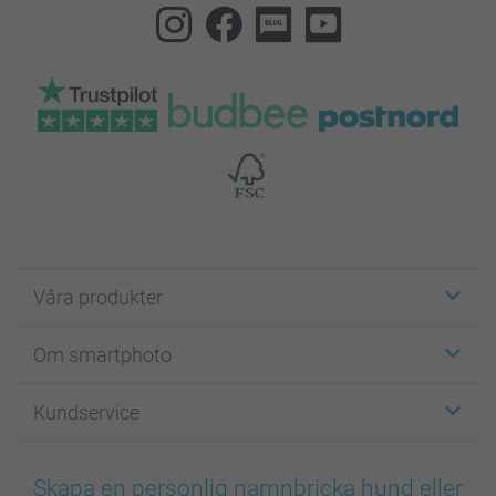
Våra produkter
Etiketter
Om smartphoto
Fotokort
Fotopresenter
Om smartphoto
Kundservice
Fotoböcker
För affiliates
Canvas & Väggdekoration
Allmän integritetspolicy
Kontakta oss & FAQ
Bilder, Fotoförstoring & Fotohäften
Cookie Policy
smartgaranti
Skapa en personlig namnbricka hund eller