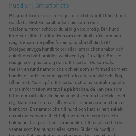
Skal till Mobil & Surfplatta
Sitemap
smartbonus
husdjur | Smartphoto
MyNameBook
Villkor och garantier
Priser & betalning
På smartphoto kan du designa namnbrickor till både hund
Fotoalmanackor & Fotoagenda
Investor Relations
Status på beställningar
och katt. Med en hundbricka med namn och
Fotoramar & Tillbehör
telefonnummer behöver du aldrig vara orolig. Din hund
Presentkort
kommer alltid till rätta även om den skulle råka springa
Alla fotoprodukter
iväg. Detsamma gäller för en id bricka till din katt!
Designa snygga hundbrickor eller kattbrickor snabbt och
enkelt med vårt smidiga webbverktyg. Du väljer först en
design som passar dig och ditt husdjur. Du kan välja
mellan en rund namnbricka och en som är formad som ett
hundben. Ladda sedan upp ett foto eller en bild och lägg
till en text. Namn på ditt husdjur och dina kontaktuppgifter
är bra information att trycka på brickan, då kan den som
hittar din katt eller din hund snabbt komma i kontakt med
dig. Namnbrickorna är tillverkade i aluminium och har en
blank yta. En namnbricka till hund och katt är helt enkelt
en unik accessoar till ditt djur som du hänger i djurets
halsband. Ge gärna bort namnbrickor till halsband till dina
vänner som har hundar eller katter. Bilder på husdjur