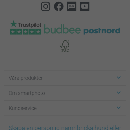
Våra produkter
Etiketter
Om smartphoto
Fotokort
Fotopresenter
Om smartphoto
Kundservice
Fotoböcker
För affiliates
Canvas & Väggdekoration
Allmän integritetspolicy
Kontakta oss & FAQ
Bilder, Fotoförstoring & Fotohäften
Cookie Policy
smartgaranti
Skapa en personlig namnbricka hund eller