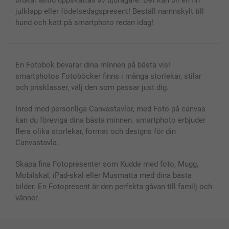
brukar alltid uppskattas av djurägare. Det kan bli en fin
julklapp eller födelsedagspresent! Beställ namnskylt till
hund och katt på smartphoto redan idag!
En Fotobok bevarar dina minnen på bästa vis!
smartphotos Fotoböcker finns i många storlekar, stilar
och prisklasser, välj den som passar just dig.
Inred med personliga Canvastavlor, med Foto på canvas
kan du föreviga dina bästa minnen. smartphoto erbjuder
flera olika storlekar, format och designs för din
Canvastavla.
Skapa fina Fotopresenter som Kudde med foto, Mugg,
Mobilskal, iPad-skal eller Musmatta med dina bästa
bilder. En Fotopresent är den perfekta gåvan till familj och
vänner.