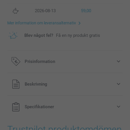
2026-08-13
59,00
Mer information om leveransalternativ
Blev något fel?
Få en ny produkt gratis
Prisinformation
Alla priser är i svenska kronor (SEK), inklusive moms och
Beskrivning
exklusive porto.
Specifikationer
Trustpilot produktomdömen