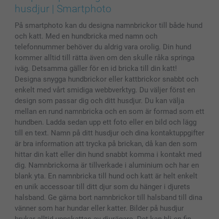
Skal till Mobil & Surfplatta
Sitemap
smartbonus
husdjur | Smartphoto
MyNameBook
Villkor och garantier
Priser & betalning
På smartphoto kan du designa namnbrickor till både hund
Fotoalmanackor & Fotoagenda
Investor Relations
Status på beställningar
och katt. Med en hundbricka med namn och
Fotoramar & Tillbehör
telefonnummer behöver du aldrig vara orolig. Din hund
Presentkort
kommer alltid till rätta även om den skulle råka springa
Alla fotoprodukter
iväg. Detsamma gäller för en id bricka till din katt!
Designa snygga hundbrickor eller kattbrickor snabbt och
enkelt med vårt smidiga webbverktyg. Du väljer först en
design som passar dig och ditt husdjur. Du kan välja
mellan en rund namnbricka och en som är formad som ett
hundben. Ladda sedan upp ett foto eller en bild och lägg
till en text. Namn på ditt husdjur och dina kontaktuppgifter
är bra information att trycka på brickan, då kan den som
hittar din katt eller din hund snabbt komma i kontakt med
dig. Namnbrickorna är tillverkade i aluminium och har en
blank yta. En namnbricka till hund och katt är helt enkelt
en unik accessoar till ditt djur som du hänger i djurets
halsband. Ge gärna bort namnbrickor till halsband till dina
vänner som har hundar eller katter. Bilder på husdjur