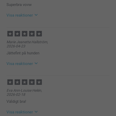
Superbra vovw
Visa reaktioner
2026-07-22
11:37
Hej Maria,
Marie Jeanette Hallström,
2026-04-23
Tack för ⭐️⭐️⭐⭐️⭐️! Det glädjer oss att du är nöjd med
din namnbricka till husdjur.
Jättefint på hunden
🩵-liga hälsningar
Visa reaktioner
Helene @smartphoto
2026-04-24
08:59
Hej!
Eva Ann-Louise Helén,
Tusen tack för ditt fina omdöme och ⭐️⭐️⭐️⭐️⭐️. Vad
2026-02-18
roligt att höra att du är nöjd med namnbrickan till din
hund 💕
Väldigt bra!
Varma hälsningar,
Kirsi @smartphoto
Visa reaktioner