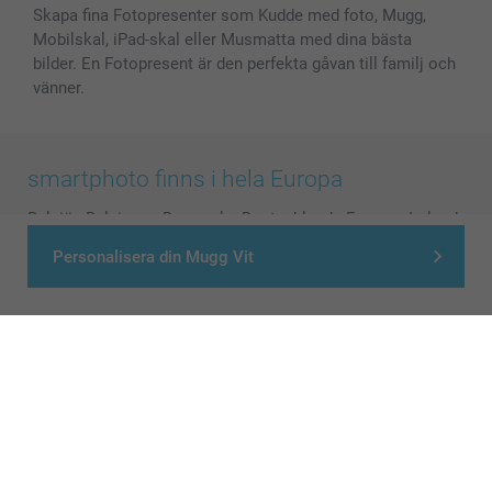
Skapa fina Fotopresenter som Kudde med foto, Mugg,
Mobilskal, iPad-skal eller Musmatta med dina bästa
bilder. En Fotopresent är den perfekta gåvan till familj och
vänner.
smartphoto finns i hela Europa
België
-
Belgique
-
Danmark
-
Deutschland
-
France
-
Ireland
-
Nederland
-
Norge
-
Österreich
-
Schweiz
-
Suisse
-
Personalisera din Mugg Vit
Switzerland
-
Suomi
-
Sverige
-
United Kingdom
-
Other Countries
Alla priser är i svenska kronor (SEK), inklusive moms och exklusive porto.
© smartphoto group. All rights reserved