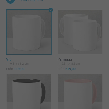
Vit
Parmugg
9,5
8,2 cm
9,5
8,2 cm
Från
119,00
Från
219,00