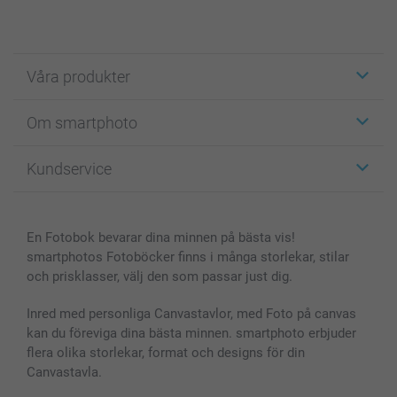
Våra produkter
Etiketter
Om smartphoto
Fotokort
Fotopresenter
Om smartphoto
Kundservice
Fotoböcker
För affiliates
Canvas & Väggdekoration
Allmän integritetspolicy
Kontakta oss & FAQ
Bilder, Fotoförstoring & Fotohäften
Cookie Policy
smartgaranti
En Fotobok bevarar dina minnen på bästa vis!
Skal till Mobil & Surfplatta
Sitemap
smartbonus
smartphotos Fotoböcker finns i många storlekar, stilar
MyNameBook
Villkor och garantier
Priser & betalning
och prisklasser, välj den som passar just dig.
Fotoalmanackor & Fotoagenda
Investor Relations
Status på beställningar
Fotoramar & Tillbehör
Inred med personliga Canvastavlor, med Foto på canvas
kan du föreviga dina bästa minnen. smartphoto erbjuder
Presentkort
flera olika storlekar, format och designs för din
Alla fotoprodukter
Canvastavla.