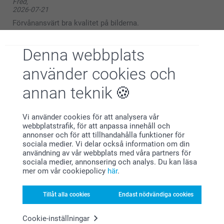
Fred,
2026-07-21
Förvånansvärt bra kvalitet på bilderna.
Visa reaktioner
Denna webbplats
2026-07-22
använder cookies och
11:01
Hej Fred,
annan teknik
Peter,
2026-07-08
Stort tack för dina ⭐️⭐️⭐️⭐️⭐️ och omdöme, kul att du
är nöjd med din mugg!
Enkelt och smidigt att beställa. Helt ok kvalitet på
Vi använder cookies för att analysera vår
Vi önskar dig en fin sommar!
produkten. Mycket prisvärt
webbplatstrafik, för att anpassa innehåll och
annonser och för att tillhandahålla funktioner för
Vänliga hälsningar,
sociala medier. Vi delar också information om din
Visa reaktioner
Helene@smartphoto
användning av vår webbplats med våra partners för
sociala medier, annonsering och analys. Du kan läsa
mer om vår cookiepolicy
här
.
2026-07-13
13:48
Hej Peter,
Tillåt alla cookies
Endast nödvändiga cookies
Anna Nergårdh,
2026-07-06
Stort tack för dina ⭐️⭐️⭐️⭐️⭐️ och omdöme, kul att du
är nöjd med din mugg!
Cookie-inställningar
Produkten var toppen, leveransen tyvärr senare än utlovat.