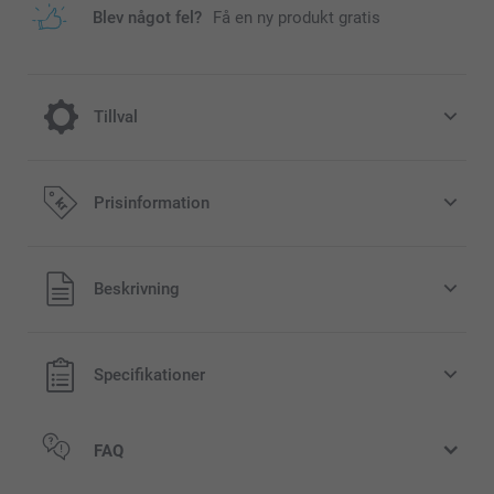
Blev något fel?
Få en ny produkt gratis
Tillval
Jula till din fotomugg
Prisinformation
40,00/styck
Alla priser är i svenska kronor (SEK), inklusive moms och
Beskrivning
lfälligt
exklusive porto.
tsåld
Specifikationer
FAQ