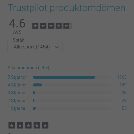
Trustpilot produktomdömen
4.6
AV
5
Språk
Alla omdömen (1454)
5 Stjärnor
1163
4 Stjärnor
169
3 Stjärnor
38
2 Stjärnor
29
1 Stjärna
55