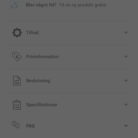
Blev något fel?
Få en ny produkt gratis
Tillval
Jula till din fotomugg
Prisinformation
40,00/styck
Alla priser är i svenska kronor (SEK), inklusive moms och
Beskrivning
lfälligt
exklusive porto.
tsåld
Specifikationer
FAQ