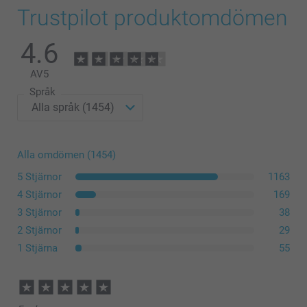
Trustpilot produktomdömen
4.6
AV
5
Språk
Alla omdömen (1454)
5 Stjärnor
1163
4 Stjärnor
169
3 Stjärnor
38
2 Stjärnor
29
1 Stjärna
55