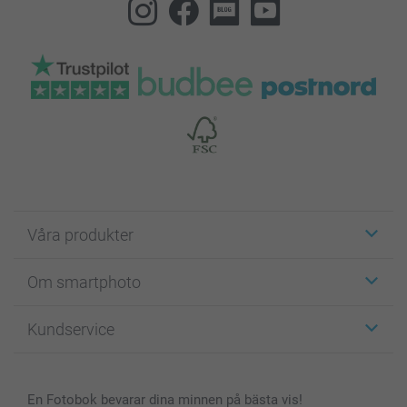
Våra produkter
Etiketter
Om smartphoto
Fotokort
Fotopresenter
Om smartphoto
Kundservice
Fotoböcker
För affiliates
Canvas & Väggdekoration
Allmän integritetspolicy
Kontakta oss & FAQ
Bilder, Fotoförstoring & Fotohäften
Cookie Policy
smartgaranti
En Fotobok bevarar dina minnen på bästa vis!