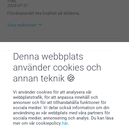
Fred,
2026-07-21
Förvånansvärt bra kvalitet på bilderna.
Visa reaktioner
2026-07-22
11:01
Hej Fred,
Denna webbplats
Peter,
2026-07-08
Stort tack för dina ⭐️⭐️⭐️⭐️⭐️ och omdöme, kul att du
använder cookies och
är nöjd med din mugg!
Enkelt och smidigt att beställa. Helt ok kvalitet på
Vi önskar dig en fin sommar!
produkten. Mycket prisvärt
annan teknik
Vänliga hälsningar,
Visa reaktioner
Helene@smartphoto
Vi använder cookies för att analysera vår
webbplatstrafik, för att anpassa innehåll och
2026-07-13
annonser och för att tillhandahålla funktioner för
13:48
sociala medier. Vi delar också information om din
Hej Peter,
användning av vår webbplats med våra partners för
Anna Nergårdh,
sociala medier, annonsering och analys. Du kan läsa
2026-07-06
Stort tack för dina ⭐️⭐️⭐️⭐️⭐️ och omdöme, kul att du
mer om vår cookiepolicy
här
.
är nöjd med din mugg!
Produkten var toppen, leveransen tyvärr senare än utlovat.