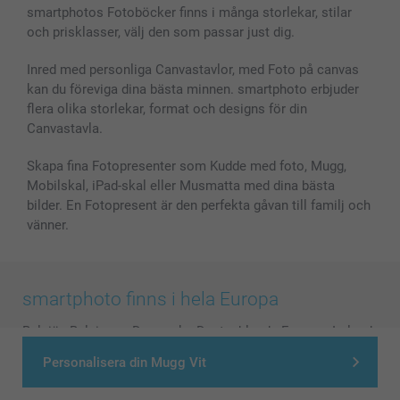
Skal till Mobil & Surfplatta
Sitemap
smartbonus
smartphotos Fotoböcker finns i många storlekar, stilar
MyNameBook
Villkor och garantier
Priser & betalning
och prisklasser, välj den som passar just dig.
Fotoalmanackor & Fotoagenda
Investor Relations
Status på beställningar
Fotoramar & Tillbehör
Inred med personliga Canvastavlor, med Foto på canvas
kan du föreviga dina bästa minnen. smartphoto erbjuder
Presentkort
flera olika storlekar, format och designs för din
Alla fotoprodukter
Canvastavla.
Skapa fina Fotopresenter som Kudde med foto, Mugg,
Mobilskal, iPad-skal eller Musmatta med dina bästa
bilder. En Fotopresent är den perfekta gåvan till familj och
vänner.
smartphoto finns i hela Europa
België
-
Belgique
-
Danmark
-
Deutschland
-
France
-
Ireland
-
Nederland
-
Norge
-
Österreich
-
Schweiz
-
Suisse
-
Personalisera din Mugg Vit
Switzerland
-
Suomi
-
Sverige
-
United Kingdom
-
Other Countries