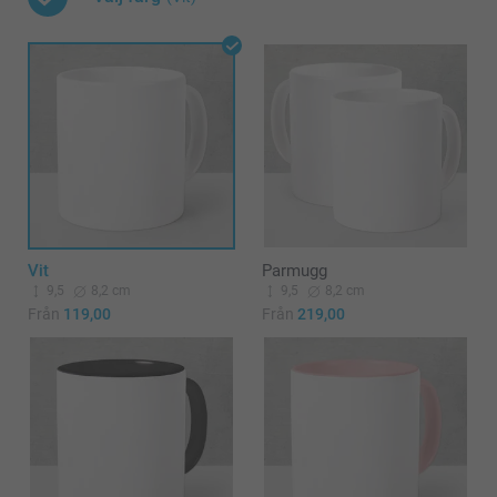
Vit
Parmugg
9,5
8,2 cm
9,5
8,2 cm
Från
119,00
Från
219,00