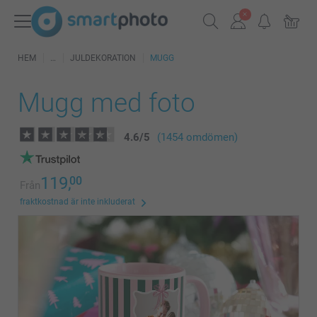
HEM
JULDEKORATION
MUGG
Mugg med foto
4.6
/
5
(1454 omdömen)
119,
00
Från
fraktkostnad är inte inkluderat