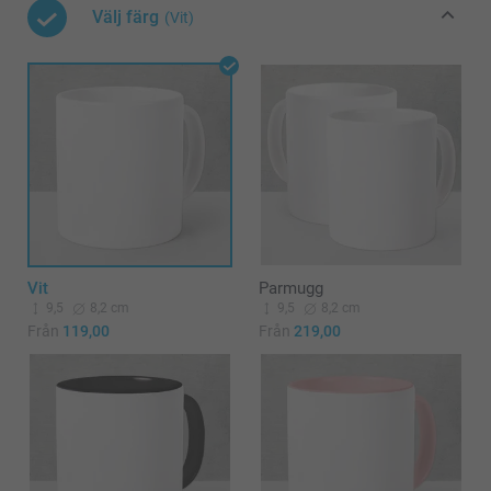
Välj färg
(Vit)
Vit
Parmugg
9,5
8,2 cm
9,5
8,2 cm
Från
119,00
Från
219,00