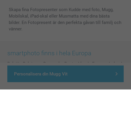
Skapa fina Fotopresenter som Kudde med foto, Mugg,
Mobilskal, iPad-skal eller Musmatta med dina bästa
bilder. En Fotopresent är den perfekta gåvan till familj och
vänner.
smartphoto finns i hela Europa
België
-
Belgique
-
Danmark
-
Deutschland
-
France
-
Ireland
-
Nederland
-
Norge
-
Österreich
-
Schweiz
-
Suisse
-
Personalisera din Mugg Vit
Switzerland
-
Suomi
-
Sverige
-
United Kingdom
-
Other Countries
Alla priser är i svenska kronor (SEK), inklusive moms och exklusive porto.
© smartphoto group. All rights reserved