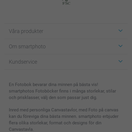
Våra produkter
Etiketter
Om smartphoto
Fotokort
Fotopresenter
Om smartphoto
Kundservice
Fotoböcker
För affiliates
Canvas & Väggdekoration
Allmän integritetspolicy
Kontakta oss & FAQ
Bilder, Fotoförstoring & Fotohäften
Cookie Policy
smartgaranti
En Fotobok bevarar dina minnen på bästa vis!
Skal till Mobil & Surfplatta
Sitemap
smartbonus
smartphotos Fotoböcker finns i många storlekar, stilar
MyNameBook
Villkor och garantier
Priser & betalning
och prisklasser, välj den som passar just dig.
Fotoalmanackor & Fotoagenda
Investor Relations
Status på beställningar
Fotoramar & Tillbehör
Inred med personliga Canvastavlor, med Foto på canvas
kan du föreviga dina bästa minnen. smartphoto erbjuder
Presentkort
flera olika storlekar, format och designs för din
Alla fotoprodukter
Canvastavla.