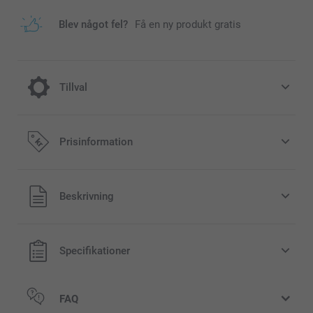
Blev något fel?
Få en ny produkt gratis
Tillval
Jula till din fotomugg
Prisinformation
40,00/styck
Alla priser är i svenska kronor (SEK), inklusive moms och
Beskrivning
lfälligt
exklusive porto.
tsåld
Specifikationer
FAQ