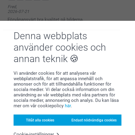
Fred,
2026-07-21
Förvånansvärt bra kvalitet på bilderna.
Visa reaktioner
Denna webbplats
använder cookies och
2026-07-22
11:01
annan teknik
Hej Fred,
Peter,
2026-07-08
Stort tack för dina ⭐️⭐️⭐️⭐️⭐️ och omdöme, kul att du
Vi använder cookies för att analysera vår
är nöjd med din mugg!
Enkelt och smidigt att beställa. Helt ok kvalitet på
webbplatstrafik, för att anpassa innehåll och
Vi önskar dig en fin sommar!
produkten. Mycket prisvärt
annonser och för att tillhandahålla funktioner för
sociala medier. Vi delar också information om din
Vänliga hälsningar,
Visa reaktioner
användning av vår webbplats med våra partners för
Helene@smartphoto
sociala medier, annonsering och analys. Du kan läsa
mer om vår cookiepolicy
här
.
2026-07-13
13:48
Hej Peter,
Tillåt alla cookies
Endast nödvändiga cookies
Anna Nergårdh,
2026-07-06
Stort tack för dina ⭐️⭐️⭐️⭐️⭐️ och omdöme, kul att du
Cookie-inställningar