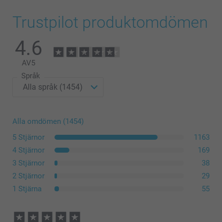
Trustpilot produktomdömen
4.6
AV
5
Språk
Alla omdömen (1454)
5 Stjärnor
1163
4 Stjärnor
169
3 Stjärnor
38
2 Stjärnor
29
1 Stjärna
55