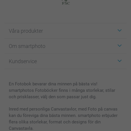
Våra produkter
Etiketter
Om smartphoto
Fotokort
Fotopresenter
Om smartphoto
Kundservice
Fotoböcker
För affiliates
Canvas & Väggdekoration
Allmän integritetspolicy
Kontakta oss & FAQ
Bilder, Fotoförstoring & Fotohäften
Cookie Policy
smartgaranti
En Fotobok bevarar dina minnen på bästa vis!
Skal till Mobil & Surfplatta
Sitemap
smartbonus
smartphotos Fotoböcker finns i många storlekar, stilar
MyNameBook
Villkor och garantier
Priser & betalning
och prisklasser, välj den som passar just dig.
Fotoalmanackor & Fotoagenda
Investor Relations
Status på beställningar
Fotoramar & Tillbehör
Inred med personliga Canvastavlor, med Foto på canvas
kan du föreviga dina bästa minnen. smartphoto erbjuder
Presentkort
flera olika storlekar, format och designs för din
Alla fotoprodukter
Canvastavla.