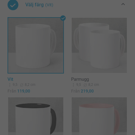
Välj färg
(Vit)
Vit
Parmugg
9,5
8,2 cm
9,5
8,2 cm
Från
119,00
Från
219,00