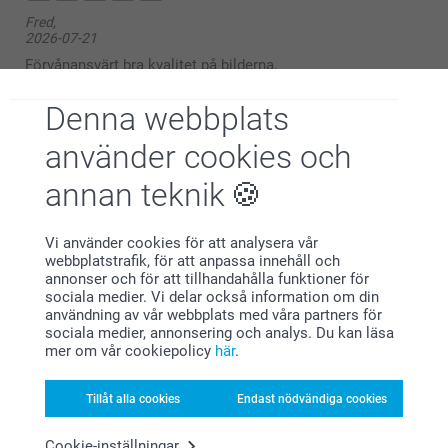
Fred,
2026-07-21
Förvånansvärt bra kvalitet på bilderna.
Visa reaktioner
Denna webbplats
använder cookies och
2026-07-22
11:01
annan teknik
Hej Fred,
Peter,
2026-07-08
Stort tack för dina ⭐️⭐️⭐️⭐️⭐️ och omdöme, kul att du
Vi använder cookies för att analysera vår
är nöjd med din mugg!
Enkelt och smidigt att beställa. Helt ok kvalitet på
webbplatstrafik, för att anpassa innehåll och
Vi önskar dig en fin sommar!
produkten. Mycket prisvärt
annonser och för att tillhandahålla funktioner för
sociala medier. Vi delar också information om din
Vänliga hälsningar,
Visa reaktioner
användning av vår webbplats med våra partners för
Helene@smartphoto
sociala medier, annonsering och analys. Du kan läsa
mer om vår cookiepolicy
här
.
2026-07-13
13:48
Hej Peter,
Tillåt alla cookies
Endast nödvändiga cookies
Anna Nergårdh,
2026-07-06
Stort tack för dina ⭐️⭐️⭐️⭐️⭐️ och omdöme, kul att du
Cookie-inställningar