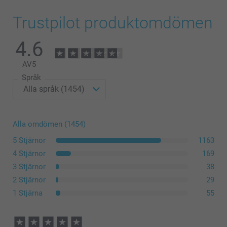
Trustpilot produktomdömen
4.6
AV
5
Språk
Alla omdömen (1454)
5 Stjärnor
1163
4 Stjärnor
169
3 Stjärnor
38
2 Stjärnor
29
1 Stjärna
55