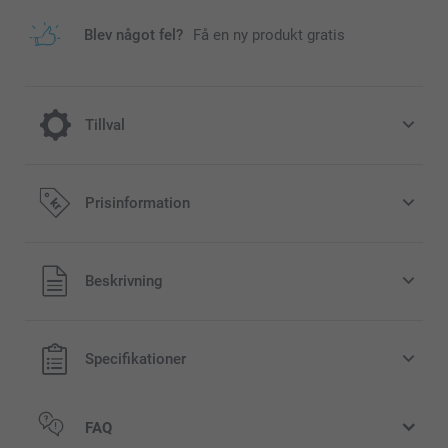
Blev något fel?
Få en ny produkt gratis
Tillval
Jula till din fotomugg
Prisinformation
40,00/styck
Alla priser är i svenska kronor (SEK), inklusive moms och
Beskrivning
lfälligt
exklusive porto.
tsåld
Specifikationer
FAQ