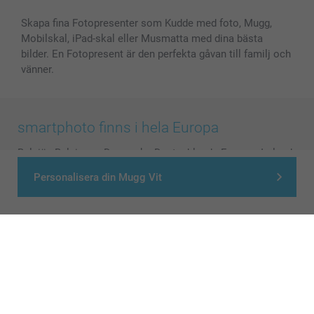
Skapa fina Fotopresenter som Kudde med foto, Mugg,
Mobilskal, iPad-skal eller Musmatta med dina bästa
bilder. En Fotopresent är den perfekta gåvan till familj och
vänner.
smartphoto finns i hela Europa
België
-
Belgique
-
Danmark
-
Deutschland
-
France
-
Ireland
-
Nederland
-
Norge
-
Österreich
-
Schweiz
-
Suisse
-
Personalisera din Mugg Vit
Switzerland
-
Suomi
-
Sverige
-
United Kingdom
-
Other Countries
Alla priser är i svenska kronor (SEK), inklusive moms och exklusive porto.
© smartphoto group. All rights reserved