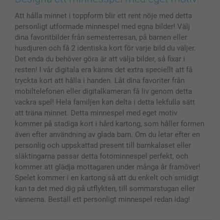
Skal till Mobil & Surfplatta
Sitemap
smartbonus
Att hålla minnet i toppform blir ett rent nöje med detta
MyNameBook
Villkor och garantier
Priser & betalning
personligt utformade minnespel med egna bilder! Välj
Fotoalmanackor & Fotoagenda
Investor Relations
Status på beställningar
dina favoritbilder från semesterresan, på barnen eller
Fotoramar & Tillbehör
husdjuren och få 2 identiska kort för varje bild du väljer.
Presentkort
Det enda du behöver göra är att välja bilder, så fixar i
resten! I vår digitala era känns det extra speciellt att få
Alla fotoprodukter
tryckta kort att hålla i handen. Låt dina favoriter från
mobiltelefonen eller digitalkameran få liv genom detta
vackra spel! Hela familjen kan delta i detta lekfulla sätt
att träna minnet. Detta minnespel med eget motiv
kommer på stadiga kort i hård kartong, som håller formen
även efter användning av glada barn. Om du letar efter en
personlig och uppskattad present till barnkalaset eller
släktingarna passar detta fotominnespel perfekt, och
kommer att glädja mottagaren under många år framöver!
Spelet kommer i en kartong så att du enkelt och smidigt
kan ta det med dig på utflykten, till sommarstugan eller
vännerna. Beställ ett personligt minnespel redan idag!