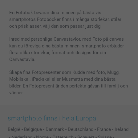
En Fotobok bevarar dina minnen på bästa vis!
smartphotos Fotoböcker finns i många storlekar, stilar
och prisklasser, välj den som passar just dig.
Inred med personliga Canvastavlor, med Foto på canvas
kan du föreviga dina bästa minnen. smartphoto erbjuder
flera olika storlekar, format och designs för din
Canvastavla.
Skapa fina Fotopresenter som Kudde med foto, Mugg,
Mobilskal, iPad-skal eller Musmatta med dina bästa
bilder. En Fotopresent är den perfekta gåvan till familj och
vänner.
smartphoto finns i hela Europa
België
-
Belgique
-
Danmark
-
Deutschland
-
France
-
Ireland
-
Nederland
-
Norge
-
Österreich
-
Schweiz
-
Suisse
-