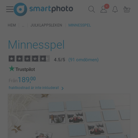
HEM
JULKLAPPSLEKEN
MINNESSPEL
Minnesspel
4.5
/
5
(91 omdömen)
189,
00
Från
fraktkostnad är inte inkluderat