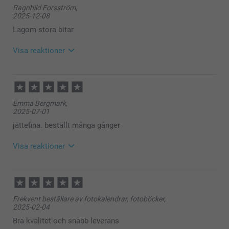
Ragnhild Forsström,
2025-12-08
Lagom stora bitar
Visa reaktioner
2025-12-09
15:23
Hej Ragnhild,
Emma Bergmark,
Stort tack för ⭐️⭐️⭐️⭐️⭐️ och omdöme av våra
2025-07-01
minnesspel.
Tack för att du valt att beställa från oss. 💕
jättefina. beställt många gånger
Varma hälsningar
Pernilla @smartphoto
Visa reaktioner
2025-07-02
13:24
Hej Emma,
Frekvent beställare av fotokalendrar, fotoböcker,
Stort tack för ⭐️⭐️⭐️⭐️⭐️ och omdöme av våra
2025-02-04
minnesspel.
Tack för att du valt att beställa från oss. 💕
Bra kvalitet och snabb leverans
Varma hälsningar