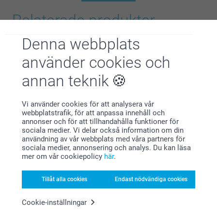
Relaterade produkter
Denna webbplats
Gosedjur
Memokort
7 varianter
149,00
använder cookies och
Från
179,00
(40 omdömen)
annan teknik
(49 omdömen)
Fotopussel
Kudde
Vi använder cookies för att analysera vår
6 varianter
Mer än 10 varianter
webbplatstrafik, för att anpassa innehåll och
Från
169,00
Från
239,00
annonser och för att tillhandahålla funktioner för
sociala medier. Vi delar också information om din
(495 omdömen)
(243 omdömen)
användning av vår webbplats med våra partners för
sociala medier, annonsering och analys. Du kan läsa
mer om vår cookiepolicy
här
.
Tillåt alla cookies
Endast nödvändiga cookies
Varför
smartphoto
?
Cookie-inställningar