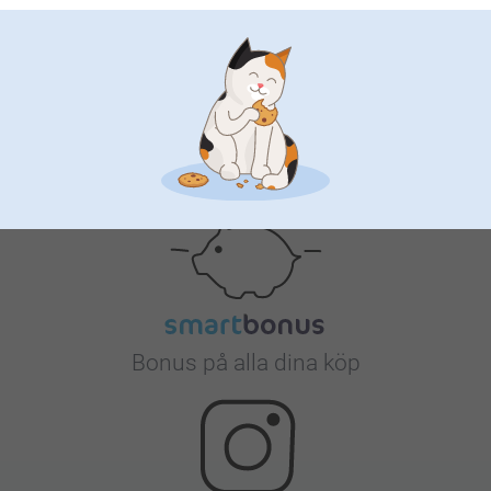
Nöjd kundgaranti
Bonus på alla dina köp