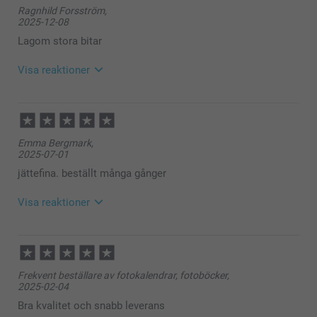
Ragnhild Forsström,
2025-12-08
Lagom stora bitar
Visa reaktioner
2025-12-09
15:23
Hej Ragnhild,
Emma Bergmark,
Stort tack för ⭐️⭐️⭐️⭐️⭐️ och omdöme av våra
2025-07-01
minnesspel.
Tack för att du valt att beställa från oss. 💕
jättefina. beställt många gånger
Varma hälsningar
Pernilla @smartphoto
Visa reaktioner
2025-07-02
13:24
Hej Emma,
Frekvent beställare av fotokalendrar, fotoböcker,
Stort tack för ⭐️⭐️⭐️⭐️⭐️ och omdöme av våra
2025-02-04
minnesspel.
Tack för att du valt att beställa från oss. 💕
Bra kvalitet och snabb leverans
Varma hälsningar