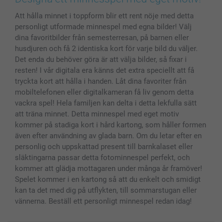
Skal till Mobil & Surfplatta
Sitemap
smartbonus
Att hålla minnet i toppform blir ett rent nöje med detta
MyNameBook
Villkor och garantier
Priser & betalning
personligt utformade minnespel med egna bilder! Välj
Fotoalmanackor & Fotoagenda
Investor Relations
Status på beställningar
dina favoritbilder från semesterresan, på barnen eller
Fotoramar & Tillbehör
husdjuren och få 2 identiska kort för varje bild du väljer.
Presentkort
Det enda du behöver göra är att välja bilder, så fixar i
resten! I vår digitala era känns det extra speciellt att få
Alla fotoprodukter
tryckta kort att hålla i handen. Låt dina favoriter från
mobiltelefonen eller digitalkameran få liv genom detta
vackra spel! Hela familjen kan delta i detta lekfulla sätt
att träna minnet. Detta minnespel med eget motiv
kommer på stadiga kort i hård kartong, som håller formen
även efter användning av glada barn. Om du letar efter en
personlig och uppskattad present till barnkalaset eller
släktingarna passar detta fotominnespel perfekt, och
kommer att glädja mottagaren under många år framöver!
Spelet kommer i en kartong så att du enkelt och smidigt
kan ta det med dig på utflykten, till sommarstugan eller
vännerna. Beställ ett personligt minnespel redan idag!