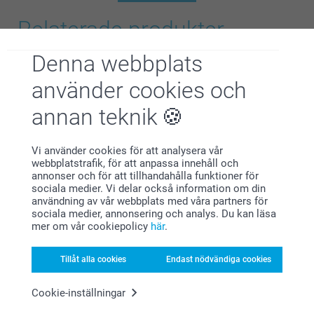
Relaterade produkter
Denna webbplats
Gosedjur
Memokort
7 varianter
149,00
använder cookies och
Från
179,00
(40 omdömen)
annan teknik
(49 omdömen)
Fotopussel
Kudde
Vi använder cookies för att analysera vår
6 varianter
Mer än 10 varianter
webbplatstrafik, för att anpassa innehåll och
Från
169,00
Från
239,00
annonser och för att tillhandahålla funktioner för
sociala medier. Vi delar också information om din
(495 omdömen)
(243 omdömen)
användning av vår webbplats med våra partners för
sociala medier, annonsering och analys. Du kan läsa
mer om vår cookiepolicy
här
.
Tillåt alla cookies
Endast nödvändiga cookies
Varför
smartphoto
?
Cookie-inställningar