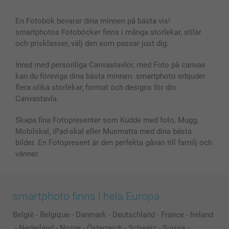
En Fotobok bevarar dina minnen på bästa vis!
smartphotos Fotoböcker finns i många storlekar, stilar
och prisklasser, välj den som passar just dig.
Inred med personliga Canvastavlor, med Foto på canvas
kan du föreviga dina bästa minnen. smartphoto erbjuder
flera olika storlekar, format och designs för din
Canvastavla.
Skapa fina Fotopresenter som Kudde med foto, Mugg,
Mobilskal, iPad-skal eller Musmatta med dina bästa
bilder. En Fotopresent är den perfekta gåvan till familj och
vänner.
smartphoto finns i hela Europa
België
-
Belgique
-
Danmark
-
Deutschland
-
France
-
Ireland
-
Nederland
-
Norge
-
Österreich
-
Schweiz
-
Suisse
-