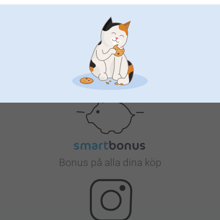
Nöjd kundgaranti
Bonus på alla dina köp