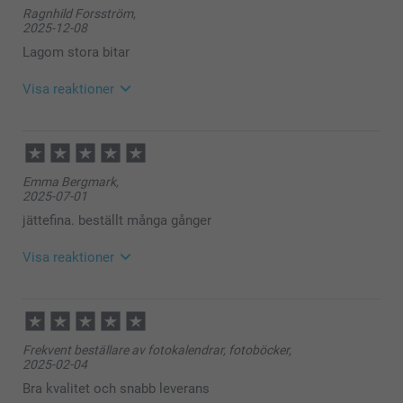
Ragnhild Forsström,
2025-12-08
Lagom stora bitar
Visa reaktioner
2025-12-09
15:23
Hej Ragnhild,
Emma Bergmark,
Stort tack för ⭐️⭐️⭐️⭐️⭐️ och omdöme av våra
2025-07-01
minnesspel.
Tack för att du valt att beställa från oss. 💕
jättefina. beställt många gånger
Varma hälsningar
Pernilla @smartphoto
Visa reaktioner
2025-07-02
13:24
Hej Emma,
Frekvent beställare av fotokalendrar, fotoböcker,
Stort tack för ⭐️⭐️⭐️⭐️⭐️ och omdöme av våra
2025-02-04
minnesspel.
Tack för att du valt att beställa från oss. 💕
Bra kvalitet och snabb leverans
Varma hälsningar