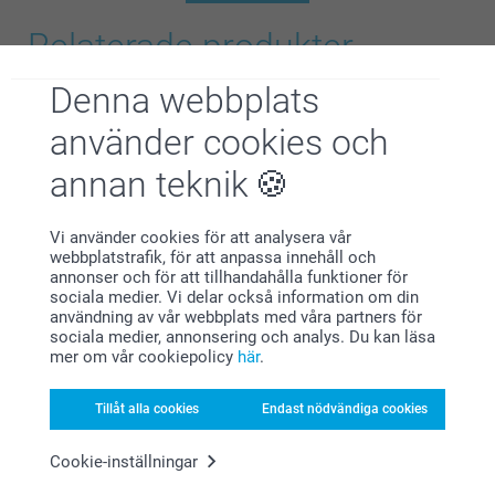
Relaterade produkter
Denna webbplats
Gosedjur
Memokort
7 varianter
149,00
använder cookies och
Från
179,00
(40 omdömen)
annan teknik
(49 omdömen)
Fotopussel
Kudde
Vi använder cookies för att analysera vår
6 varianter
Mer än 10 varianter
webbplatstrafik, för att anpassa innehåll och
Från
169,00
Från
239,00
annonser och för att tillhandahålla funktioner för
sociala medier. Vi delar också information om din
(495 omdömen)
(243 omdömen)
användning av vår webbplats med våra partners för
sociala medier, annonsering och analys. Du kan läsa
mer om vår cookiepolicy
här
.
Tillåt alla cookies
Endast nödvändiga cookies
Varför
smartphoto
?
Cookie-inställningar