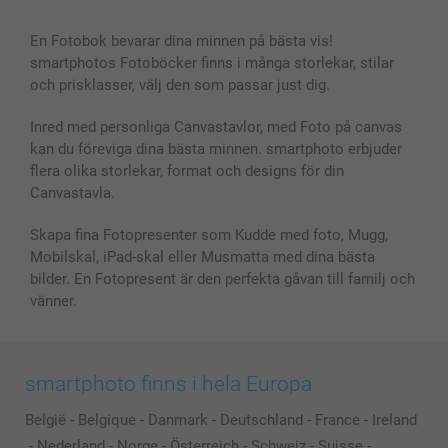
En Fotobok bevarar dina minnen på bästa vis!
smartphotos Fotoböcker finns i många storlekar, stilar
och prisklasser, välj den som passar just dig.
Inred med personliga Canvastavlor, med Foto på canvas
kan du föreviga dina bästa minnen. smartphoto erbjuder
flera olika storlekar, format och designs för din
Canvastavla.
Skapa fina Fotopresenter som Kudde med foto, Mugg,
Mobilskal, iPad-skal eller Musmatta med dina bästa
bilder. En Fotopresent är den perfekta gåvan till familj och
vänner.
smartphoto finns i hela Europa
België
-
Belgique
-
Danmark
-
Deutschland
-
France
-
Ireland
-
Nederland
-
Norge
-
Österreich
-
Schweiz
-
Suisse
-