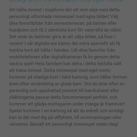
Skal till Mobil & Surfplatta
Sitemap
smartbonus
Att hålla minnet i toppform blir ett rent nöje med detta
MyNameBook
Villkor och garantier
Priser & betalning
personligt utformade minnespel med egna bilder! Välj
Fotoalmanackor & Fotoagenda
Investor Relations
Status på beställningar
dina favoritbilder från semesterresan, på barnen eller
Fotoramar & Tillbehör
husdjuren och få 2 identiska kort för varje bild du väljer.
Presentkort
Det enda du behöver göra är att välja bilder, så fixar i
resten! I vår digitala era känns det extra speciellt att få
Alla fotoprodukter
tryckta kort att hålla i handen. Låt dina favoriter från
mobiltelefonen eller digitalkameran få liv genom detta
vackra spel! Hela familjen kan delta i detta lekfulla sätt
att träna minnet. Detta minnespel med eget motiv
kommer på stadiga kort i hård kartong, som håller formen
även efter användning av glada barn. Om du letar efter en
personlig och uppskattad present till barnkalaset eller
släktingarna passar detta fotominnespel perfekt, och
kommer att glädja mottagaren under många år framöver!
Spelet kommer i en kartong så att du enkelt och smidigt
kan ta det med dig på utflykten, till sommarstugan eller
vännerna. Beställ ett personligt minnespel redan idag!