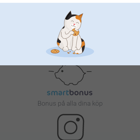
Nöjd kundgaranti
Bonus på alla dina köp