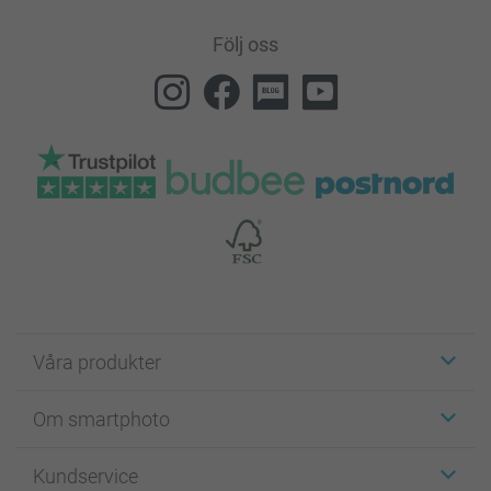
Följ oss
Våra produkter
Etiketter
Om smartphoto
Fotokort
Fotopresenter
Om smartphoto
Kundservice
Fotoböcker
För affiliates