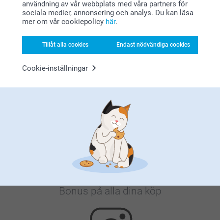
användning av vår webbplats med våra partners för
Varför
smartphoto
?
sociala medier, annonsering och analys. Du kan läsa
mer om vår cookiepolicy
här
.
Tillåt alla cookies
Endast nödvändiga cookies
Cookie-inställningar
Nöjd kundgaranti
Bonus på alla dina köp