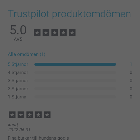
Trustpilot produktomdömen
5.0
AV
5
Alla omdömen (1)
Den mindre burkens mått:
5 Stjärnor
1
4 Stjärnor
0
Den större burkens mått:
3 Stjärnor
0
2 Stjärnor
0
1 Stjärna
0
kund,
2022-06-01
Fina burkar till hundens godis