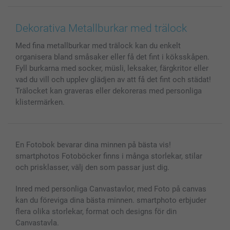
Canvas & Väggdekoration
Allmän integritetspolicy
Kontakta oss & FAQ
Bilder, Fotoförstoring & Fotohäften
Cookie Policy
smartgaranti
Dekorativa Metallburkar med trälock
Skal till Mobil & Surfplatta
Sitemap
smartbonus
Med fina metallburkar med trälock kan du enkelt
MyNameBook
Villkor och garantier
Priser & betalning
organisera bland småsaker eller få det fint i köksskåpen.
Fotoalmanackor & Fotoagenda
Investor Relations
Status på beställningar
Fyll burkarna med socker, müsli, leksaker, färgkritor eller
Fotoramar & Tillbehör
vad du vill och upplev glädjen av att få det fint och städat!
Presentkort
Trälocket kan graveras eller dekoreras med personliga
klistermärken.
Alla fotoprodukter
En Fotobok bevarar dina minnen på bästa vis!
smartphotos Fotoböcker finns i många storlekar, stilar
och prisklasser, välj den som passar just dig.
Inred med personliga Canvastavlor, med Foto på canvas
kan du föreviga dina bästa minnen. smartphoto erbjuder
flera olika storlekar, format och designs för din
Canvastavla.