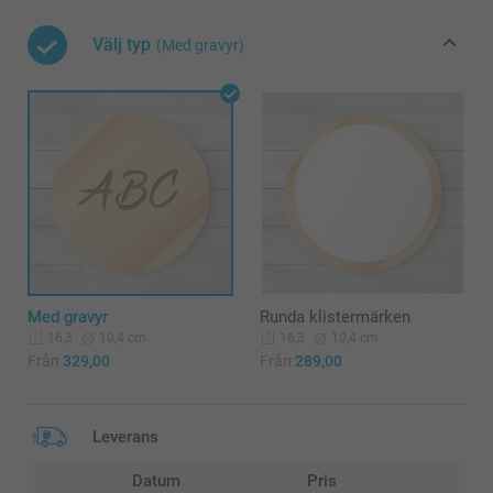
Välj typ
(Med gravyr)
Med gravyr
Runda klistermärken
10,4 cm
10,4 cm
16,3
16,3
Från
329,00
Från
289,00
Leverans
Datum
Pris