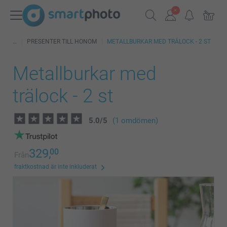
PRESENTER TILL HONOM
METALLBURKAR MED TRÄLOCK - 2 ST
Metallburkar med
trälock - 2 st
5.0
/
5
(1 omdömen)
329,
00
Från
fraktkostnad är inte inkluderat