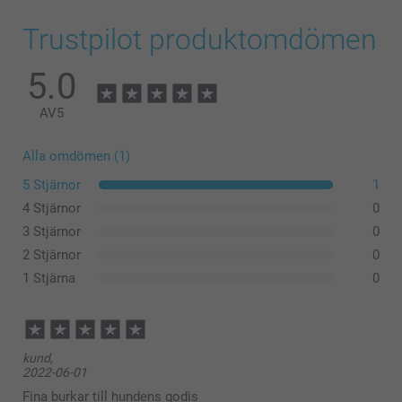
Trustpilot produktomdömen
5.0
AV
5
Alla omdömen (1)
Den mindre burkens mått:
5 Stjärnor
1
4 Stjärnor
0
Den större burkens mått:
3 Stjärnor
0
2 Stjärnor
0
1 Stjärna
0
kund,
2022-06-01
Fina burkar till hundens godis