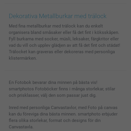
Canvas & Väggdekoration
Allmän integritetspolicy
Kontakta oss & FAQ
Bilder, Fotoförstoring & Fotohäften
Cookie Policy
smartgaranti
Dekorativa Metallburkar med trälock
Skal till Mobil & Surfplatta
Sitemap
smartbonus
Med fina metallburkar med trälock kan du enkelt
MyNameBook
Villkor och garantier
Priser & betalning
organisera bland småsaker eller få det fint i köksskåpen.
Fotoalmanackor & Fotoagenda
Investor Relations
Status på beställningar
Fyll burkarna med socker, müsli, leksaker, färgkritor eller
Fotoramar & Tillbehör
vad du vill och upplev glädjen av att få det fint och städat!
Presentkort
Trälocket kan graveras eller dekoreras med personliga
klistermärken.
Alla fotoprodukter
En Fotobok bevarar dina minnen på bästa vis!
smartphotos Fotoböcker finns i många storlekar, stilar
och prisklasser, välj den som passar just dig.
Inred med personliga Canvastavlor, med Foto på canvas
kan du föreviga dina bästa minnen. smartphoto erbjuder
flera olika storlekar, format och designs för din
Canvastavla.