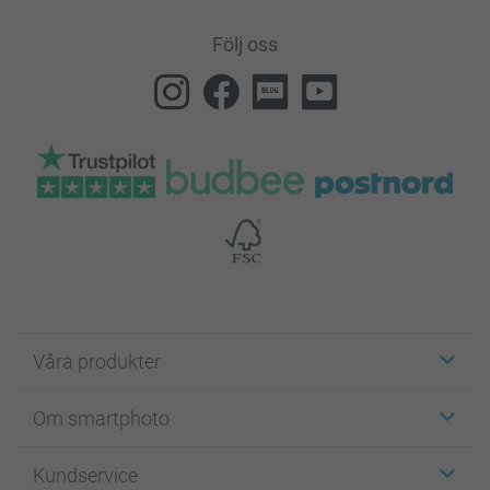
Följ oss
Våra produkter
Etiketter
Om smartphoto
Fotokort
Fotopresenter
Om smartphoto
Kundservice
Fotoböcker
För affiliates