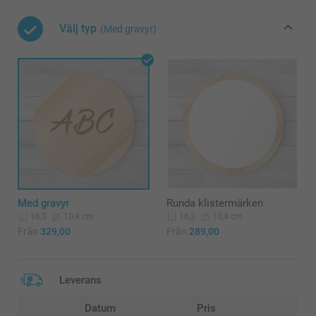
Välj typ
(Med gravyr)
Med gravyr
Runda klistermärken
10,4 cm
10,4 cm
16,3
16,3
Från
329,00
Från
289,00
Leverans
Datum
Pris