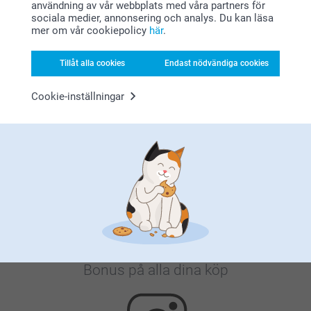
användning av vår webbplats med våra partners för
Varför
smartphoto
?
sociala medier, annonsering och analys. Du kan läsa
mer om vår cookiepolicy
här
.
Tillåt alla cookies
Endast nödvändiga cookies
Cookie-inställningar
Nöjd kundgaranti
Bonus på alla dina köp