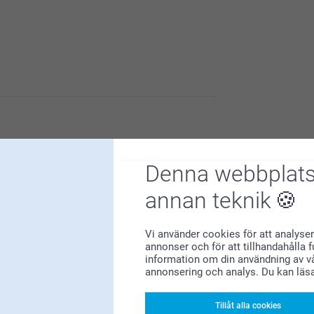
tämmer med dina förväntningar, så undersöker
llverkningen eller om du vill använda dig av
 utan kostnad. Du når oss via formuläret här:
oligt att höra att du är nöjd med matskålen.
en alldeles egen skål med egna personliga motiv
at!
Denna webbplats
annan teknik
Vi använder cookies för att analyser
annonser och för att tillhandahålla 
information om din användning av vå
annonsering och analys. Du kan läs
Tillåt alla cookies