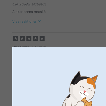
Tack för din feedback, den är mycket viktig för oss.
Carina Gerdin,
2025-08-26
Kontakta oss gärna om din mottagna produkt inte s
Älskar denna matskål.
vi gärna ärendet för att se om något har blivit fel i ti
smartgaranti för att beställa en ny likvärdig produkt
https://www.smartphoto.se/faq
Visa reaktioner
Varma hälsningar,
Kirsi @smartphoto
2025-08-27
10:43
Hej Carina,
Tusen tack för ditt fina omdöme och ⭐️⭐️⭐️⭐️⭐️. Vad r
Eva Karlsson,
2023-10-09
Visst är det roligt att kunna ge sitt husdjur mat ur 
En fin gåva att ge bort med hennes hundar på. Blev uppskatt
på 🩵
Varma hälsningar,
Kirsi @smartphoto
Sara,
2023-09-22
Se tidigare kommentar
Gunilla,
2023-08-10