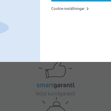
Cookie-inställningar
4
Varför
smartphoto
?
Nöjd kundgaranti