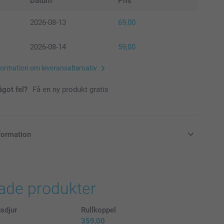
Datum
Pris
2026-08-13
69,00
2026-08-14
59,00
formation om leveransalternativ
ågot fel?
Få en ny produkt gratis
formation
i svenska kronor (SEK), inklusive moms och exklusive porto.
rade produkter
sdjur
Rullkoppel
359,00