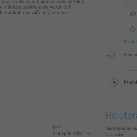
 De är en del av familjen, och den perfekta
da måltider, uppfriskande vatten och
k matskål med valfri bild och text.
Mer in
Blev n
Prisin
Alla priser är 
Relate
Språk
Namnbricka Hu
2 varianter