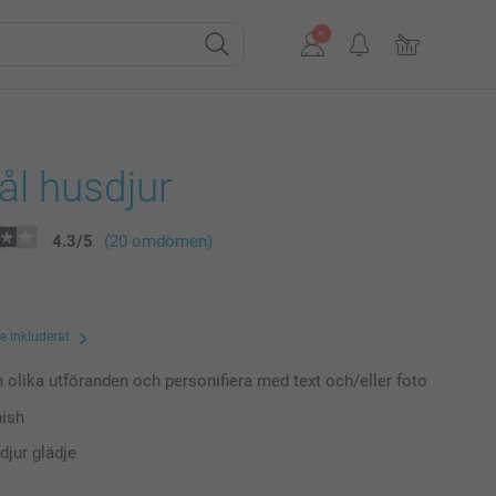
ål husdjur
4.3
/
5
(20 omdömen)
te inkluderat
n olika utföranden och personifiera med text och/eller foto
nish
djur glädje