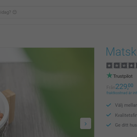
Matsk
229,
00
Från
fraktkostnad är in
Välj mella
Kvalitetsfi
Ge ditt hus