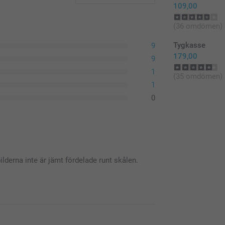
109,00
(36 omdömen)
Tygkasse
9
179,00
9
1
(35 omdömen)
1
0
bilderna inte är jämt fördelade runt skålen.