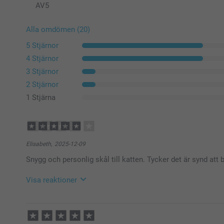
AV
5
Alla omdömen (20)
5 Stjärnor
4 Stjärnor
3 Stjärnor
2 Stjärnor
1 Stjärna
Elisabeth,
2025-12-09
Snygg och personlig skål till katten. Tycker det är synd att 
Visa reaktioner
2025-12-10
15:21
Hej