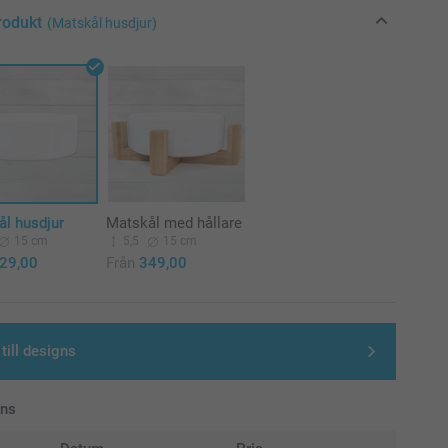
rodukt
(Matskål husdjur)
ål husdjur
Matskål med hållare
15 cm
5,5
15 cm
29,00
Från
349,00
till designs
ans