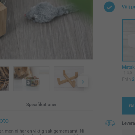
Välj p
Matsk
5,5
Från
2
Specifikationer
Gå 
foto
Lever
er, men ni har en viktig sak gemensamt. Ni