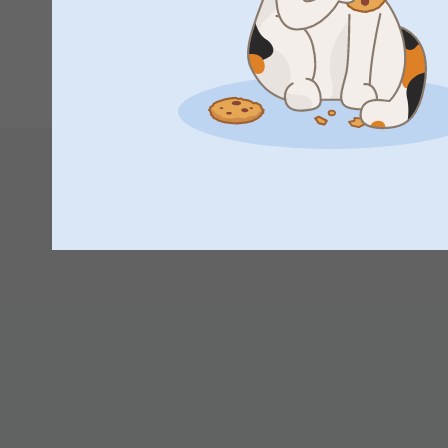
Bra storlek på skålen, snygg dekor och snabb leverans!
1
2
3