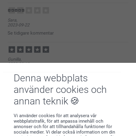
Kirsi @smartphoto
Sara,
2023-09-22
Se tidigare kommentar
Gunilla,
2023-08-10
Bra storlek på skålen, snygg dekor och snabb leverans!
Denna webbplats
använder cookies och
Visa mer
annan teknik
Relaterade produkter
Vi använder cookies för att analysera vår
webbplatstrafik, för att anpassa innehåll och
Namnbricka Husdjur
Rullkoppel
annonser och för att tillhandahålla funktioner för
sociala medier. Vi delar också information om din
2 varianter
359,00