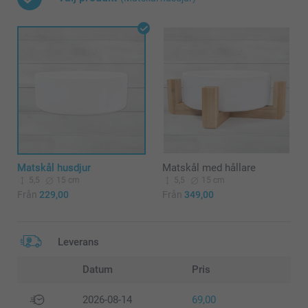
Matskål husdjur
Matskål med hållare
5,5
15 cm
5,5
15 cm
Från
229,00
Från
349,00
Leverans
Datum
Pris
2026-08-14
69,00