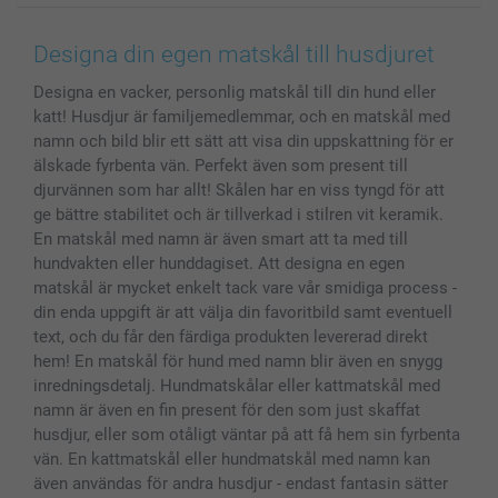
Canvas & Väggdekoration
Allmän integritetspolicy
Kontakta oss & FAQ
Bilder, Fotoförstoring & Fotohäften
Cookie Policy
smartgaranti
Designa din egen matskål till husdjuret
Skal till Mobil & Surfplatta
Sitemap
smartbonus
Designa en vacker, personlig matskål till din hund eller
MyNameBook
Villkor och garantier
Priser & betalning
katt! Husdjur är familjemedlemmar, och en matskål med
Fotoalmanackor & Fotoagenda
Investor Relations
Status på beställningar
namn och bild blir ett sätt att visa din uppskattning för er
Fotoramar & Tillbehör
älskade fyrbenta vän. Perfekt även som present till
Presentkort
djurvännen som har allt! Skålen har en viss tyngd för att
ge bättre stabilitet och är tillverkad i stilren vit keramik.
Alla fotoprodukter
En matskål med namn är även smart att ta med till
hundvakten eller hunddagiset. Att designa en egen
matskål är mycket enkelt tack vare vår smidiga process -
din enda uppgift är att välja din favoritbild samt eventuell
text, och du får den färdiga produkten levererad direkt
hem! En matskål för hund med namn blir även en snygg
inredningsdetalj. Hundmatskålar eller kattmatskål med
namn är även en fin present för den som just skaffat
husdjur, eller som otåligt väntar på att få hem sin fyrbenta
vän. En kattmatskål eller hundmatskål med namn kan
även användas för andra husdjur - endast fantasin sätter