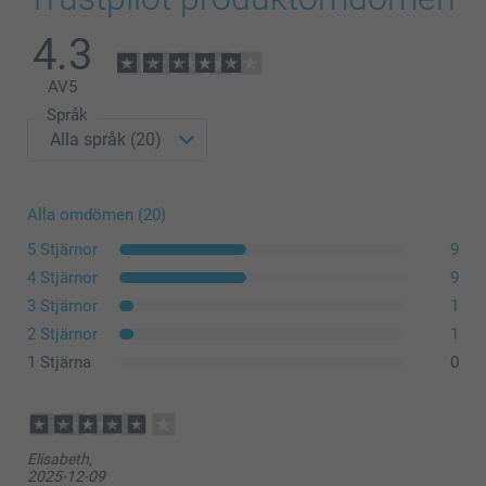
4.3
Nyhet!
AV
5
Språk
Alla omdömen (20)
5 Stjärnor
9
4 Stjärnor
9
3 Stjärnor
1
2 Stjärnor
1
1 Stjärna
0
Elisabeth,
2025-12-09