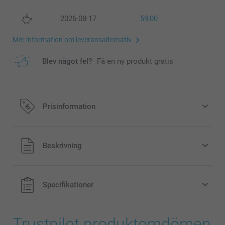
2026-08-17
59,00
Mer information om leveransalternativ
Blev något fel?
Få en ny produkt gratis
Prisinformation
Alla priser är i svenska kronor (SEK), inklusive moms och
Beskrivning
exklusive porto.
Specifikationer
Trustpilot produktomdömen