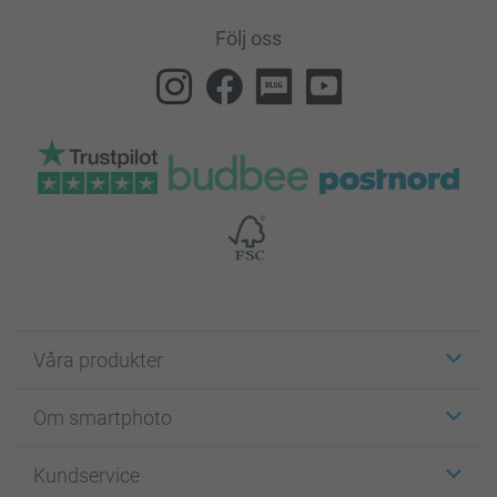
Följ oss
Våra produkter
Etiketter
Om smartphoto
Fotokort
Fotopresenter
Om smartphoto
Kundservice
Fotoböcker
För affiliates