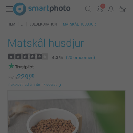
HEM
JULDEKORATION
MATSKÅL HUSDJUR
Matskål husdjur
4.3
/
5
(20 omdömen)
229,
00
Från
fraktkostnad är inte inkluderat