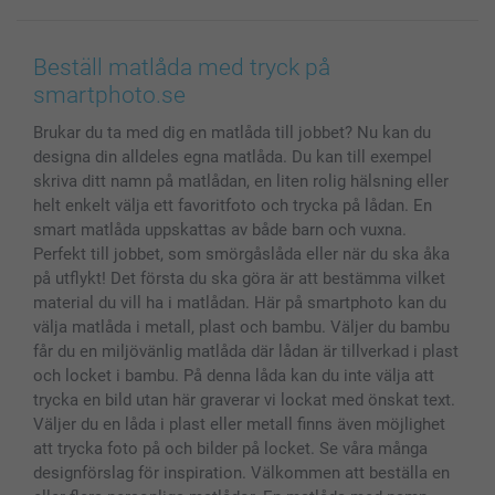
Fotoböcker
För affiliates
Canvas & Väggdekoration
Allmän integritetspolicy
Kontakta oss & FAQ
Bilder, Fotoförstoring & Fotohäften
Cookie Policy
smartgaranti
Beställ matlåda med tryck på
Skal till Mobil & Surfplatta
Sitemap
smartbonus
smartphoto.se
MyNameBook
Villkor och garantier
Priser & betalning
Brukar du ta med dig en matlåda till jobbet? Nu kan du
Fotoalmanackor & Fotoagenda
Investor Relations
Status på beställningar
designa din alldeles egna matlåda. Du kan till exempel
Fotoramar & Tillbehör
skriva ditt namn på matlådan, en liten rolig hälsning eller
Presentkort
helt enkelt välja ett favoritfoto och trycka på lådan. En
Alla fotoprodukter
smart matlåda uppskattas av både barn och vuxna.
Perfekt till jobbet, som smörgåslåda eller när du ska åka
på utflykt! Det första du ska göra är att bestämma vilket
material du vill ha i matlådan. Här på smartphoto kan du
välja matlåda i metall, plast och bambu. Väljer du bambu
får du en miljövänlig matlåda där lådan är tillverkad i plast
och locket i bambu. På denna låda kan du inte välja att
trycka en bild utan här graverar vi lockat med önskat text.
Väljer du en låda i plast eller metall finns även möjlighet
att trycka foto på och bilder på locket. Se våra många
designförslag för inspiration. Välkommen att beställa en