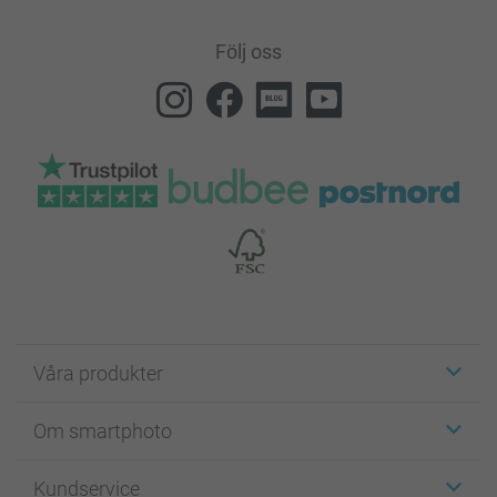
Följ oss
Våra produkter
Etiketter
Om smartphoto
Fotokort
Fotopresenter
Om smartphoto
Kundservice