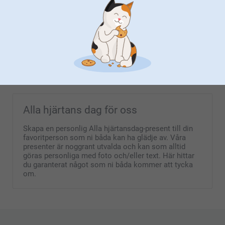
Värma hälsningar
(98 omdömen)
(17 omdömen)
Zeinab @smartphoto
Ryggsäck
Personligt anpassade
namnlappar - Startpaket
3 varianter
429,00
299,00
(3 omdömen)
Alla hjärtans dag för oss
Skapa en personlig Alla hjärtansdag-present till din
favoritperson som ni båda kan ha glädje av. Våra
presenter är noggrant utvalda och kan som alltid
göras personliga med foto och/eller text. Här hittar
du garanterat något som ni båda kommer att tycka
om.