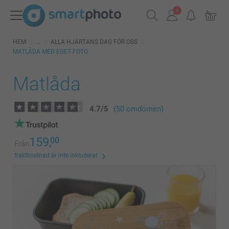
HEM
ALLA HJÄRTANS DAG FÖR OSS
MATLÅDA MED EGET FOTO
Matlåda
4.7
/
5
(50 omdömen)
159,
00
Från
fraktkostnad är inte inkluderat