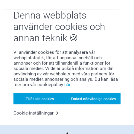
Visa reaktioner
Denna webbplats
2025-05-12
13:27
använder cookies och
Hej Sandra,
Anders Björsson,
Tusen tack för de fem stjärnorna och ditt fina
annan teknik
2025-05-01
omdöme. Vi är så glada att du gillar din matlåda!
Hoppas du får en fantastisk dag 🌸
Fin och hållbar. Har beställt samma produkt förut och
Vänliga hälsningar,
kommer göra det igen.
Vi använder cookies för att analysera vår
Kirsi @smartphoto
webbplatstrafik, för att anpassa innehåll och
annonser och för att tillhandahålla funktioner för
Visa reaktioner
sociala medier. Vi delar också information om din
användning av vår webbplats med våra partners för
2025-05-06
sociala medier, annonsering och analys. Du kan läsa
mer om vår cookiepolicy
här
.
13:47
Hej Anders
Visa mer
Tillåt alla cookies
Endast nödvändiga cookies
Stort tack för de ⭐️⭐️⭐️⭐️⭐️ och ditt omdöme om våra
Relaterade produkter
matlåda!
Cookie-inställningar
Det är ett fantastiskt sätt att göra sin produktet mer
Vattenflaska stål
Pennfodral
personlig och unik.
4 varianter
3 varianter
Tack för att du valde att beställa från oss!
Från
289,00
Från
159,00