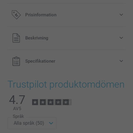
Prisinformation
Alla priser är i svenska kronor (SEK), inklusive moms och
Beskrivning
exklusive porto.
Specifikationer
Trustpilot produktomdömen
4.7
AV
5
Språk