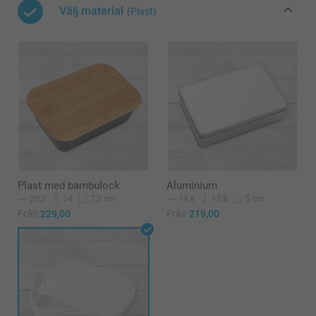
Välj material
(Plast)
Plast med bambulock
Aluminium
20,2
14
19,8
12,8
7,2 cm
5 cm
Från
229,00
Från
219,00