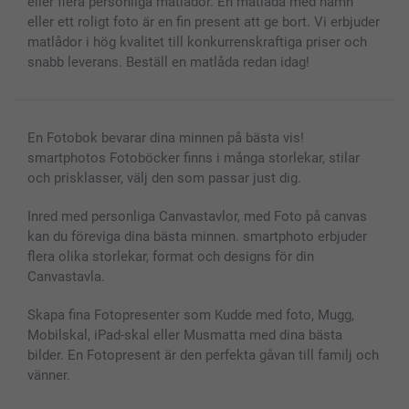
eller flera personliga matlådor. En matlåda med namn
eller ett roligt foto är en fin present att ge bort. Vi erbjuder
matlådor i hög kvalitet till konkurrenskraftiga priser och
snabb leverans. Beställ en matlåda redan idag!
En Fotobok bevarar dina minnen på bästa vis!
smartphotos Fotoböcker finns i många storlekar, stilar
och prisklasser, välj den som passar just dig.
Inred med personliga Canvastavlor, med Foto på canvas
kan du föreviga dina bästa minnen. smartphoto erbjuder
flera olika storlekar, format och designs för din
Canvastavla.
Skapa fina Fotopresenter som Kudde med foto, Mugg,
Mobilskal, iPad-skal eller Musmatta med dina bästa
bilder. En Fotopresent är den perfekta gåvan till familj och
vänner.