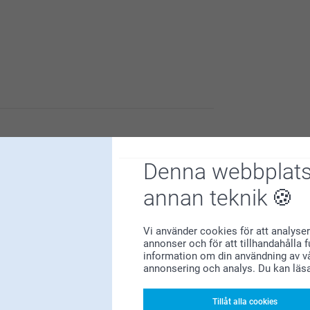
a över att ha dig som kund.
Denna webbplats
annan teknik
Vi använder cookies för att analyser
annonser och för att tillhandahålla 
information om din användning av vå
annonsering och analys. Du kan läs
. Vi är så glada att du och barnbarnet gillar
Tillåt alla cookies