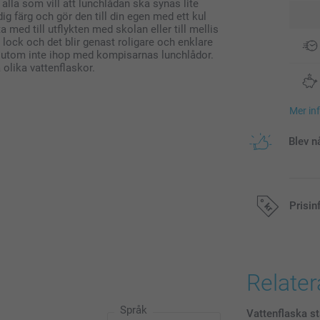
alla som vill att lunchlådan ska synas lite
dig färg och gör den till din egen med ett kul
a med till utflykten med skolan eller till mellis
 lock och det blir genast roligare och enklare
sutom inte ihop med kompisarnas lunchlådor.
olika vattenflaskor.
Mer in
Blev n
Prisin
Alla priser är 
Relate
Språk
Vattenflaska st