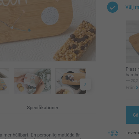
Välj m
Plast
bambu
20,2
Från
2
Specifikationer
Gå 
Lever
va mer hållbart. En personlig matlåda är