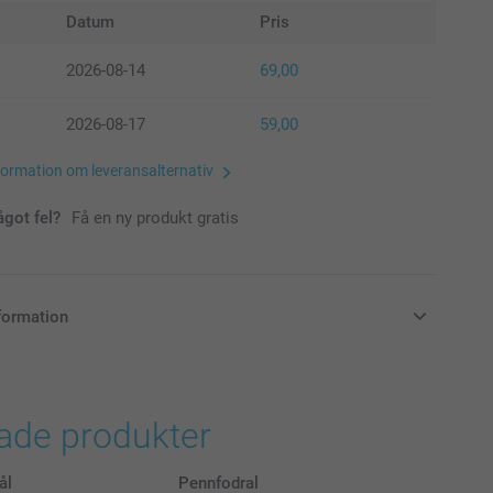
Datum
Pris
2026-08-14
69,00
2026-08-17
59,00
formation om leveransalternativ
ågot fel?
Få en ny produkt gratis
formation
i svenska kronor (SEK), inklusive moms och exklusive porto.
rade produkter
ål
Pennfodral