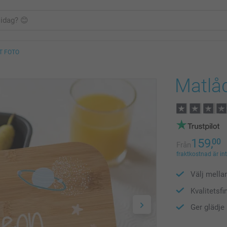
T FOTO
Matlå
159,
00
Från
fraktkostnad är in
Välj mella
Kvalitetsfi
Ger glädje