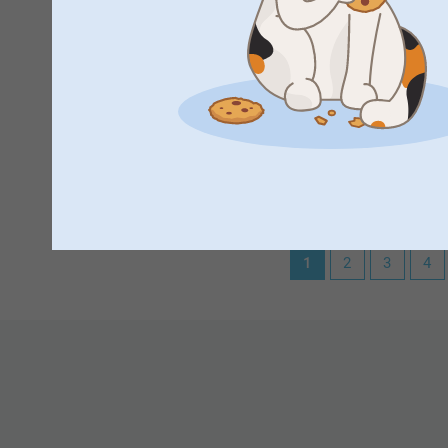
Visa reaktioner
2025-05-12
13:27
Hej Sandra,
Tusen tack för de fem stjärnorna och ditt fina omdöme
Anders Björsson,
2025-05-01
Hoppas du får en fantastisk dag 🌸
Fin och hållbar. Har beställt samma produkt förut och komm
Vänliga hälsningar,
Kirsi @smartphoto
Visa reaktioner
2025-05-06
1
2
3
4
13:47
Hej Anders
Stort tack för de ⭐️⭐️⭐️⭐️⭐️ och ditt omdöme om våra
Det är ett fantastiskt sätt att göra sin produktet mer
Tack för att du valde att beställa från oss!
Värma hälsningar