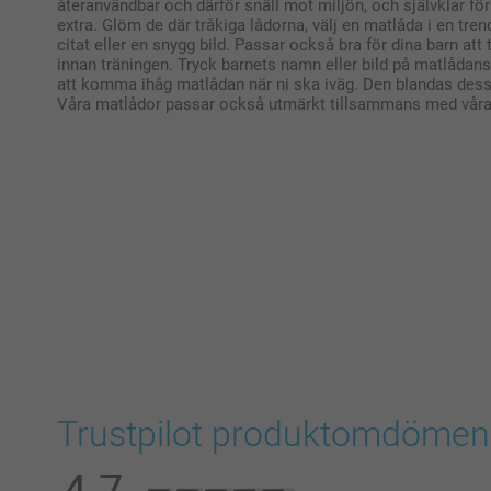
återanvändbar och därför snäll mot miljön, och självklar för 
extra. Glöm de där tråkiga lådorna, välj en matlåda i en tren
citat eller en snygg bild. Passar också bra för dina barn att t
innan träningen. Tryck barnets namn eller bild på matlådans
att komma ihåg matlådan när ni ska iväg. Den blandas des
Våra matlådor passar också utmärkt tillsammans med våra 
Trustpilot produktomdömen