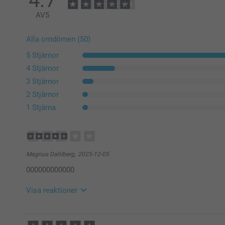
4.7
AV
5
Alla omdömen (50)
5 Stjärnor
4 Stjärnor
3 Stjärnor
2 Stjärnor
1 Stjärna
Magnus Dahlberg,
2025-12-05
000000000000
Visa reaktioner
2025-12-10
15:25