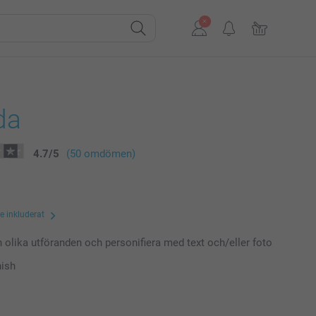
da
4.7
/
5
(50 omdömen)
te inkluderat
n olika utföranden och personifiera med text och/eller foto
nish