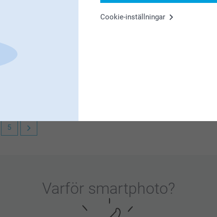
Cookie-inställningar
. Vi är så glada att du gillar din matlåda!
er göra det igen.
5
 matlåda!
 personlig och unik.
Varför
smartphoto
?