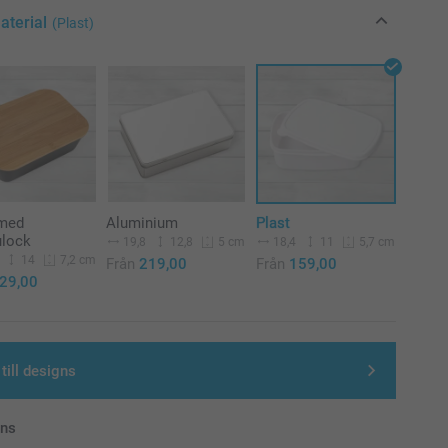
aterial
(Plast)
 med
Aluminium
Plast
lock
19,8
12,8
18,4
11
5 cm
5,7 cm
14
7,2 cm
Från
219,00
Från
159,00
29,00
till designs
ans