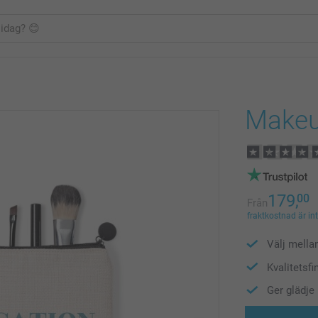
Makeu
179,
00
Från
fraktkostnad är in
Välj mella
Kvalitetsfi
Ger glädje