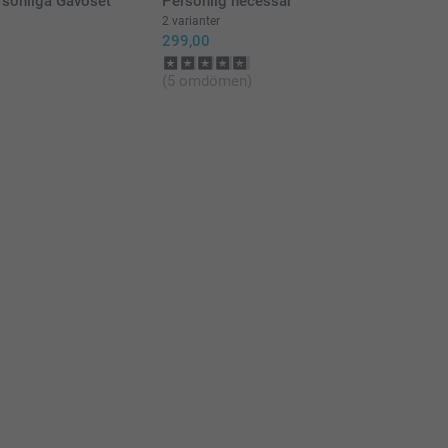
rsonliga Gåvoset
Personlig necessär
2 varianter
299,00
(5 omdömen)