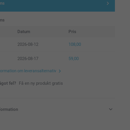
gns
ans
Datum
Pris
2026-08-12
108,00
2026-08-17
59,00
formation om leveransalternativ
ågot fel?
Få en ny produkt gratis
formation
i svenska kronor (SEK), inklusive moms och exklusive porto.