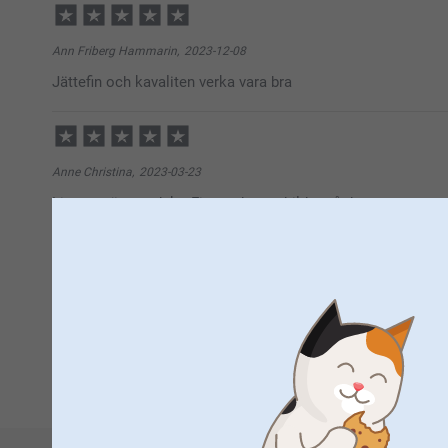
Ann Friberg Hammarin,
2023-12-08
Jättefin och kavaliten verka vara bra
Anne Christina,
2023-03-23
Liten o nätt produkt. Fin med egna bilder på den.
Anne Christina,
2022-12-02
Vacker och användbar produkt med fin design.
1
2