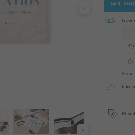
Gå till desi
Lever
Mer in
Blev n
Prisin
Alla priser är 