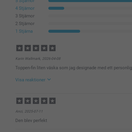
5 Stjärnor
4 Stjärnor
3 Stjärnor
2 Stjärnor
1 Stjärna
Karin Wallmark,
2026-04-08
Toppen-fin liten väska som jag designade med ett personli
Visa reaktioner
2026-04-08
11:25
Hej Karin,
Stort tack för dina ⭐️⭐️⭐️⭐️⭐️ och omdöme, vi är glad
Anci,
2025-07-11
Vi önskar dig en fin dag!
Den blev perfekt
Varma hälsningar,
Kirsi @smartphoto