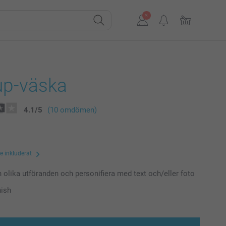
p-väska
4.1
/
5
(10 omdömen)
te inkluderat
n olika utföranden och personifiera med text och/eller foto
nish