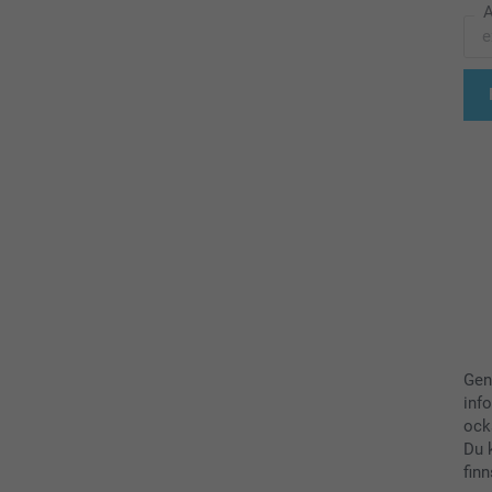
A
Gen
inf
ock
Du 
finn