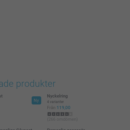
rade produkter
st
Nyckelring
Ny
4 varianter
Från
119,00
(266 omdömen)