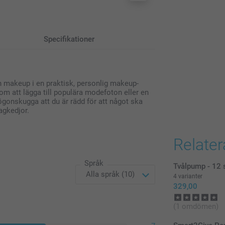
Specifikationer
 din makeup i en praktisk, personlig makeup-
m att lägga till populära modefoton eller en
 ögonskugga att du är rädd för att något ska
ragkedjor.
Relate
Språk
Tvålpump - 12 
4 varianter
329,00
(1 omdömen)