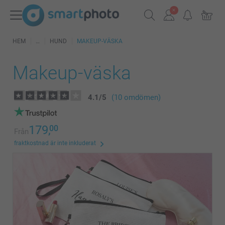
HEM
HUND
MAKEUP-VÄSKA
Makeup-väska
4.1
/
5
(10 omdömen)
179,
00
Från
fraktkostnad är inte inkluderat