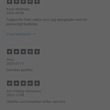
Karin Wallmark,
2026-04-08
Toppen-fin liten väska som jag designade med ett
personligt budskap
Visa reaktioner
2026-04-08
11:25
Hej Karin,
Anci,
Stort tack för dina ⭐️⭐️⭐️⭐️⭐️ och omdöme, vi är glada
2025-07-11
att du är nöjd med din makeup-väska!
Vi önskar dig en fin dag!
Den blev perfekt
Varma hälsningar,
Kirsi @smartphoto
Ann Friberg Hammarin,
2023-12-08
Jättefin och kavaliten verka vara bra