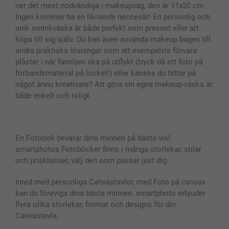
Alla fotoprodukter
ner det mest nödvändiga i makeupväg, den är 11x20 cm.
Ingen kommer ha en liknande neccesär! En personlig och
unik sminkväska är både perfekt som present eller att
köpa till sig själv. Du kan även använda makeup bagen till
andra praktiska lösningar som att exempelvis förvara
plåster i när familjen ska på utflykt (tryck då ett foto på
förbandsmaterial på locket!) eller kanske du hittar på
något ännu kreativare? Att göra sin egna makeup-väska är
både enkelt och roligt.
En Fotobok bevarar dina minnen på bästa vis!
smartphotos Fotoböcker finns i många storlekar, stilar
och prisklasser, välj den som passar just dig.
Inred med personliga Canvastavlor, med Foto på canvas
kan du föreviga dina bästa minnen. smartphoto erbjuder
flera olika storlekar, format och designs för din
Canvastavla.