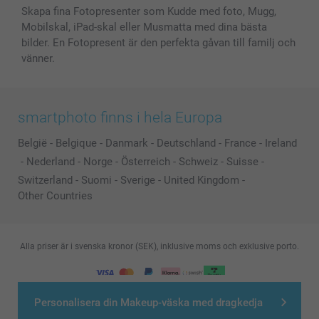
Skapa fina Fotopresenter som Kudde med foto, Mugg,
Mobilskal, iPad-skal eller Musmatta med dina bästa
bilder. En Fotopresent är den perfekta gåvan till familj och
vänner.
smartphoto finns i hela Europa
België
-
Belgique
-
Danmark
-
Deutschland
-
France
-
Ireland
-
Nederland
-
Norge
-
Österreich
-
Schweiz
-
Suisse
-
Switzerland
-
Suomi
-
Sverige
-
United Kingdom
-
Other Countries
Alla priser är i svenska kronor (SEK), inklusive moms och exklusive porto.
© smartphoto group. All rights reserved
Personalisera din Makeup-väska med dragkedja