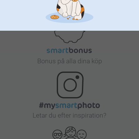
Nöjd kundgaranti
Bonus på alla dina köp
Letar du efter inspiration?