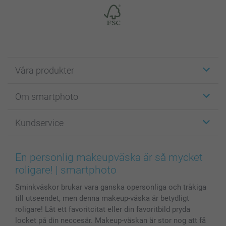
Våra produkter
Etiketter
Om smartphoto
Fotokort
Fotopresenter
Om smartphoto
Kundservice
Fotoböcker
För affiliates
Canvas & Väggdekoration
Allmän integritetspolicy
Kontakta oss & FAQ
Bilder, Fotoförstoring & Fotohäften
Cookie Policy
smartgaranti
En personlig makeupväska är så mycket
Skal till Mobil & Surfplatta
Sitemap
smartbonus
roligare! | smartphoto
MyNameBook
Villkor och garantier
Priser & betalning
Sminkväskor brukar vara ganska opersonliga och tråkiga
Fotoalmanackor & Fotoagenda
Investor Relations
Status på beställningar
till utseendet, men denna makeup-väska är betydligt
Fotoramar & Tillbehör
roligare! Låt ett favoritcitat eller din favoritbild pryda
Presentkort
locket på din neccesär. Makeup-väskan är stor nog att få