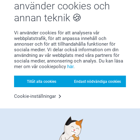
använder cookies och
(1 omdömen)
(266 omdömen)
annan teknik
Smart2Give Personliga
Personlig necessär
Gåvoset
2 varianter
Vi använder cookies för att analysera vår
Från
549,00
299,00
webbplatstrafik, för att anpassa innehåll och
annonser och för att tillhandahålla funktioner för
(5 omdömen)
sociala medier. Vi delar också information om din
användning av vår webbplats med våra partners för
sociala medier, annonsering och analys. Du kan läsa
mer om vår cookiepolicy
här
.
Tillåt alla cookies
Endast nödvändiga cookies
Varför
smartphoto
?
Cookie-inställningar