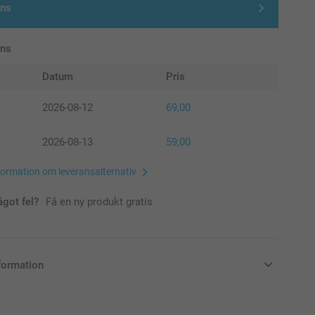
gns
ans
Datum
Pris
2026-08-12
69,00
2026-08-13
59,00
formation om leveransalternativ
ågot fel?
Få en ny produkt gratis
formation
i svenska kronor (SEK), inklusive moms och exklusive porto.