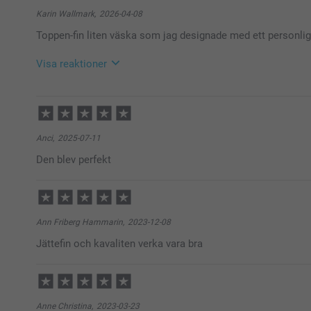
Karin Wallmark,
2026-04-08
Toppen-fin liten väska som jag designade med ett personli
Visa reaktioner
2026-04-08
11:25
Hej Karin,
Stort tack för dina ⭐️⭐️⭐️⭐️⭐️ och omdöme, vi är glad
Anci,
2025-07-11
Vi önskar dig en fin dag!
Den blev perfekt
Varma hälsningar,
Kirsi @smartphoto
Ann Friberg Hammarin,
2023-12-08
Jättefin och kavaliten verka vara bra
Anne Christina,
2023-03-23