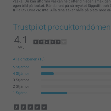
väska. Du kan utforma väskan helt efter din egen smak geno
egen bild på locket. Bär du runt på så mycket läppstift och
trilla ut? Oroa dig inte. Alla dina saker hålls på plats med d
Trustpilot produktomdömen
4.1
AV
5
Alla omdömen (10)
5 Stjärnor
4 Stjärnor
3 Stjärnor
2 Stjärnor
1 Stjärna