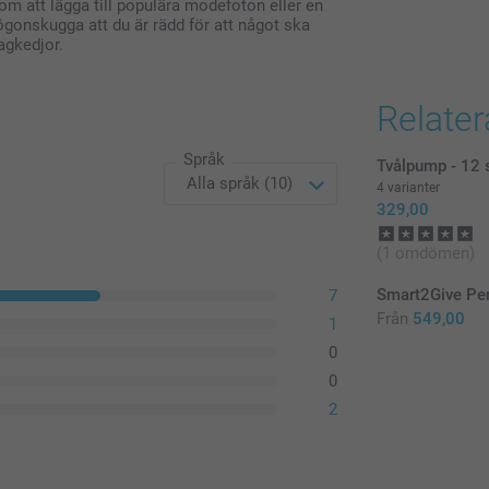
m att lägga till populära modefoton eller en
 ögonskugga att du är rädd för att något ska
ragkedjor.
Relate
Språk
Tvålpump - 12 
4 varianter
329,00
(1 omdömen)
Smart2Give Pe
7
Från
549,00
1
0
0
2