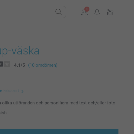
p-väska
4.1
/
5
(10 omdömen)
te inkluderat
n olika utföranden och personifiera med text och/eller foto
nish