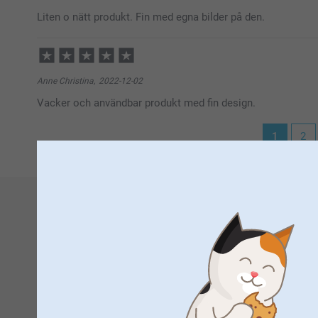
Liten o nätt produkt. Fin med egna bilder på den.
Anne Christina,
2022-12-02
Vacker och användbar produkt med fin design.
1
2