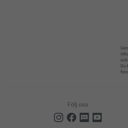
Gen
inf
ock
Du 
finn
Följ oss