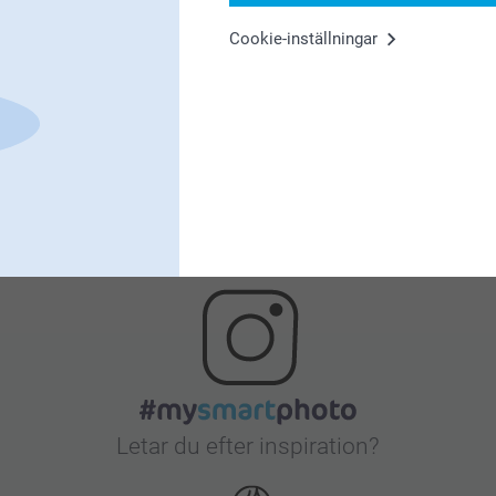
Cookie-inställningar
Nöjd kundgaranti
Bonus på alla dina köp
Letar du efter inspiration?