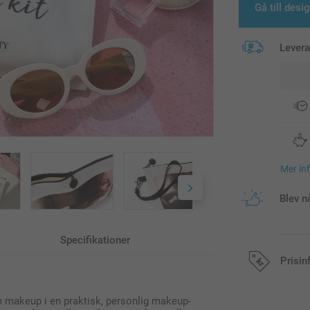
Gå till desi
Lever
Mer in
Blev n
Specifikationer
Prisin
 din makeup i en praktisk, personlig makeup-
Alla priser är 