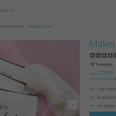
DAGSPRESENTER
MAKEUP-VÄSKA
Makeu
179,
00
Från
fraktkostnad är in
Välj mella
Kvalitetsfi
Ger glädje