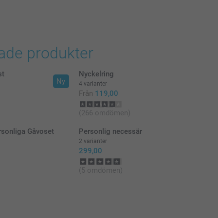
rade produkter
st
Nyckelring
Ny
4 varianter
Från
119,00
(266 omdömen)
rsonliga Gåvoset
Personlig necessär
2 varianter
299,00
(5 omdömen)