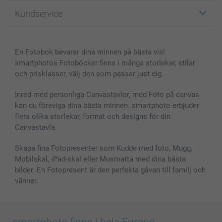
Fotopresenter
Om smartphoto
Kundservice
Fotoböcker
För affiliates
Canvas & Väggdekoration
Allmän integritetspolicy
Kontakta oss & FAQ
Bilder, Fotoförstoring & Fotohäften
Cookie Policy
smartgaranti
En Fotobok bevarar dina minnen på bästa vis!
Skal till Mobil & Surfplatta
Sitemap
smartbonus
smartphotos Fotoböcker finns i många storlekar, stilar
MyNameBook
Villkor och garantier
Priser & betalning
och prisklasser, välj den som passar just dig.
Fotoalmanackor & Fotoagenda
Investor Relations
Status på beställningar
Fotoramar & Tillbehör
Inred med personliga Canvastavlor, med Foto på canvas
kan du föreviga dina bästa minnen. smartphoto erbjuder
Presentkort
flera olika storlekar, format och designs för din
Alla fotoprodukter
Canvastavla.
Skapa fina Fotopresenter som Kudde med foto, Mugg,
Mobilskal, iPad-skal eller Musmatta med dina bästa
bilder. En Fotopresent är den perfekta gåvan till familj och
vänner.
smartphoto finns i hela Europa