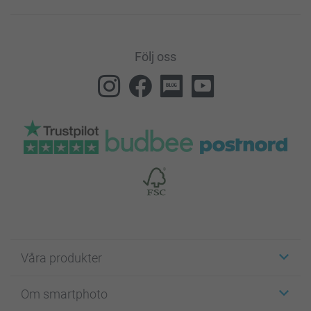
Följ oss
Våra produkter
Etiketter
Om smartphoto
Fotokort