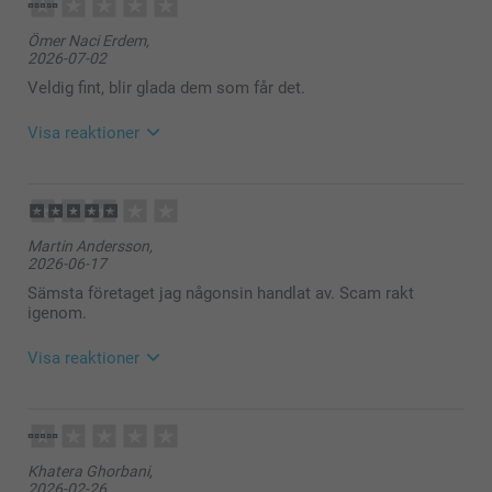
Ömer Naci Erdem,
2026-07-02
Veldig fint, blir glada dem som får det.
Visa reaktioner
2026-07-06
12:28
Hej Ömer,
Martin Andersson,
2026-06-17
Så härligt att läsa, tack för ditt fina omdöme. Det ska
vara enkelt, smart och roligt att beställa dina valda
Sämsta företaget jag någonsin handlat av. Scam rakt
fotoprodukter - med ett fint resultat. Vi är glada att
igenom.
du är nöjd med magiska muggen och vår service.
Visa reaktioner
🩵-liga hälsningar
Helene @smartphoto
2026-07-07
12:26
Hej Martin,
Khatera Ghorbani,
2026-02-26