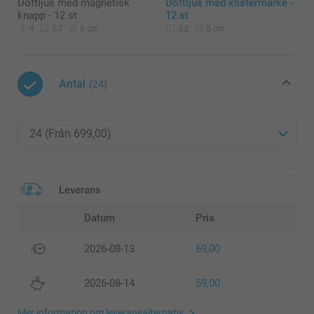
Doftljus med magnetisk
Doftljus med klistermärke -
knapp - 12 st
12 st
4
6 cm
5 cm
3,7
3,2
Antal
(24)
Leverans
Datum
Pris
2026-08-13
69,00
2026-08-14
59,00
Mer information om leveransalternativ