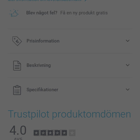
Blev något fel?
Få en ny produkt gratis
Prisinformation
Alla priser är i svenska kronor (SEK), inklusive moms och
Beskrivning
exklusive porto.
Specifikationer
Trustpilot produktomdömen
4.0
AV
5