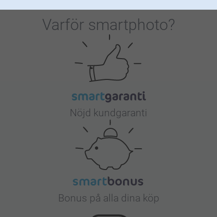
Varför
smartphoto
?
Nöjd kundgaranti
Bonus på alla dina köp