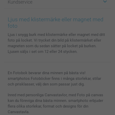
Kundservice
Fotoböcker
För affiliates
Canvas & Väggdekoration
Allmän integritetspolicy
Kontakta oss & FAQ
Bilder, Fotoförstoring & Fotohäften
Cookie Policy
smartgaranti
Ljus med klistermärke eller magnet med
Skal till Mobil & Surfplatta
Sitemap
smartbonus
foto
MyNameBook
Villkor och garantier
Priser & betalning
Ljus i snygg burk med klistermärke eller magnet med ditt
Fotoalmanackor & Fotoagenda
Investor Relations
Status på beställningar
foto på locket. Vi trycket din bild på klistermärket eller
Fotoramar & Tillbehör
magneten som du sedan sätter på locket på burken.
Presentkort
Ljusen säljs i set om 12 eller 24 stycken.
Alla fotoprodukter
En Fotobok bevarar dina minnen på bästa vis!
smartphotos Fotoböcker finns i många storlekar, stilar
och prisklasser, välj den som passar just dig.
Inred med personliga Canvastavlor, med Foto på canvas
kan du föreviga dina bästa minnen. smartphoto erbjuder
flera olika storlekar, format och designs för din
Canvastavla.