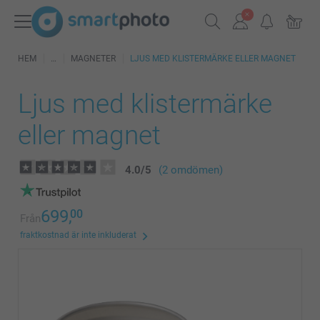
HEM
MAGNETER
LJUS MED KLISTERMÄRKE ELLER MAGNET
Ljus med klistermärke
eller magnet
4.0
/
5
(2 omdömen)
699,
00
Från
fraktkostnad är inte inkluderat