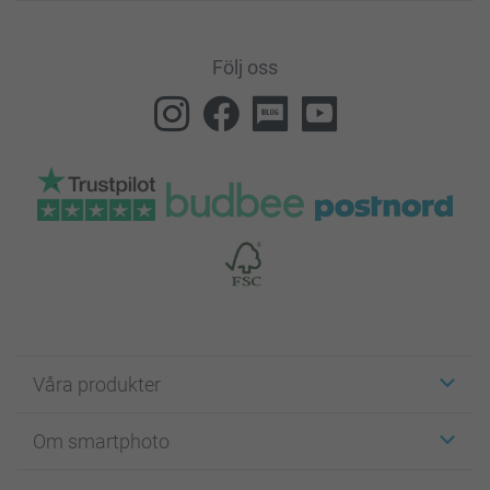
Följ oss
Våra produkter
Etiketter
Om smartphoto
Fotokort
Fotopresenter
Om smartphoto