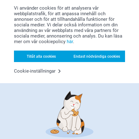
Hej Nohad,
Vi använder cookies för att analysera vår
eliana,
Tack för din feedback.
webbplatstrafik, för att anpassa innehåll och
2020-07-14
Tveka inte att kontakta vår kundservice om du har
annonser och för att tillhandahålla funktioner för
några frågor eller funderingar kring din beställning,
Trevlig doft och lagom stor ljus som funkar det jättebra
sociala medier. Vi delar också information om din
vår hemsida mm - vi svarar gärna på dina frågor om
som gåva till dop gäster.
användning av vår webbplats med våra partners för
du undrar över något.
sociala medier, annonsering och analys. Du kan läsa
Önskar dig en fin dag.
Relaterade produkter
mer om vår cookiepolicy
här
.
Varma hälsningar,
Johanna, Smartphoto
Godispåse med fotoomslag
Godispåse DIY
Tillåt alla cookies
Endast nödvändiga cookies
8 varianter
2 varianter
Från
109,00
179,00
Cookie-inställningar
(20 omdömen)
Godispåsar
Värmeljushållare
149,00
6 varianter
229,00
(26 omdömen)