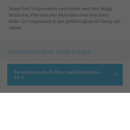
Skapa fina Fotopresenter som Kudde med foto, Mugg,
Mobilskal, iPad-skal eller Musmatta med dina bästa
bilder. En Fotopresent är den perfekta gåvan till familj och
vänner.
smartphoto finns i hela Europa
België
-
Belgique
-
Danmark
-
Deutschland
-
France
-
Ireland
-
Nederland
-
Norge
-
Österreich
-
Schweiz
-
Suisse
-
Personalisera din Doftljus med klistermärke -
24 st
Switzerland
-
Suomi
-
Sverige
-
United Kingdom
-
Other Countries
Alla priser är i svenska kronor (SEK), inklusive moms och exklusive porto.
© smartphoto group. All rights reserved