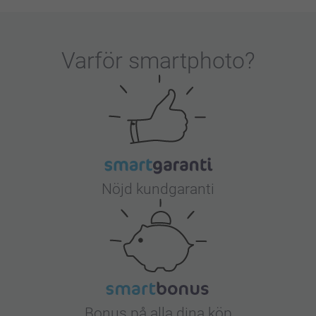
et är vi glada för!
er inte är så som du har förväntat dig, så ska
når oss via formuläret här:
Varför
smartphoto
?
Nöjd kundgaranti
Bonus på alla dina köp