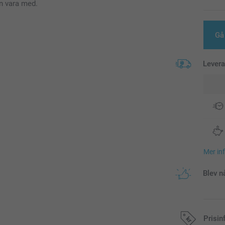
an vara med.
Gå 
Lever
Mer in
Blev n
Prisin