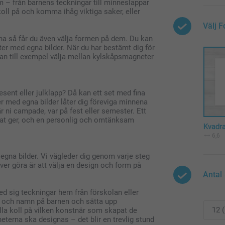
 – från barnens teckningar till minneslappar
koll på och komma ihåg viktiga saker, eller
Välj 
rna så får du även välja formen på dem. Du kan
ter med egna bilder. När du har bestämt dig för
kan till exempel välja mellan kylskåpsmagneter
esent eller julklapp? Då kan ett set med fina
r med egna bilder låter dig föreviga minnena
ni campade, var på fest eller semester. Ett
at ger, och en personlig och omtänksam
Kvadr
6,6
gna bilder. Vi vägleder dig genom varje steg
höver göra är att välja en design och form på
Antal
ed sig teckningar hem från förskolan eller
d och namn på barnen och sätta upp
lla koll på vilken konstnär som skapat de
eterna ska designas – det blir en trevlig stund