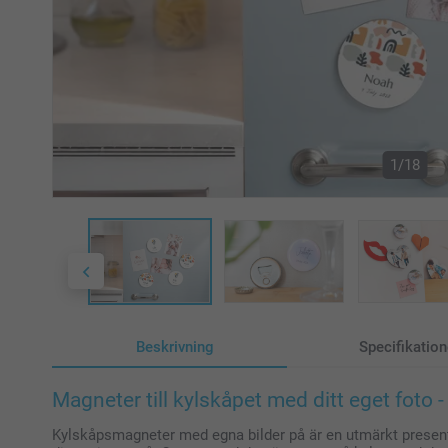
1/18
Beskrivning
Specifikation
Magneter till kylskåpet med ditt eget foto - 
Kylskåpsmagneter med egna bilder på är en utmärkt presenti