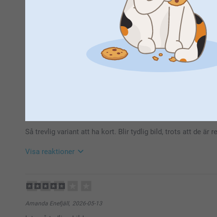
Maria,
2026-05-14
Är alltid mycket nöjd
Visa reaktioner
2026-06-10
10:29
Hej Maria,
Stort tack för ⭐️⭐️⭐️⭐️⭐️ och omdöme, kul att du är 
Ann-Kari Margareta Smedberg,
2026-05-14
att du har glädje av dem under lång tid framöver!
Så trevlig variant att ha kort. Blir tydlig bild, trots att de är 
Ha en fin sommar!
Vänligen
Miia @smartphoto
Visa reaktioner
2026-06-10
10:29
Hej!
Stort tack för ⭐️⭐️⭐️⭐️⭐️ och omdöme, kul att du är 
Amanda Enefjäll,
2026-05-13
att du har glädje av dem under lång tid framöver!