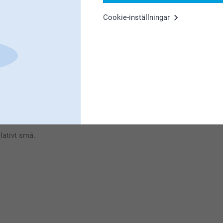
Cookie-inställningar
nöjd med dina personliga magneter, jag hoppas
relativt små.
nöjd med dina personliga magneter, jag hoppas