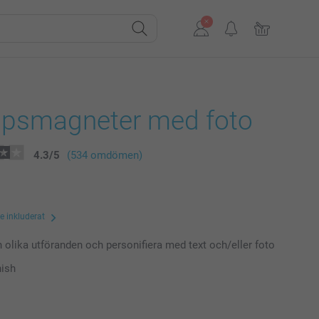
åpsmagneter med foto
4.3
/
5
(534 omdömen)
te inkluderat
n olika utföranden och personifiera med text och/eller foto
nish