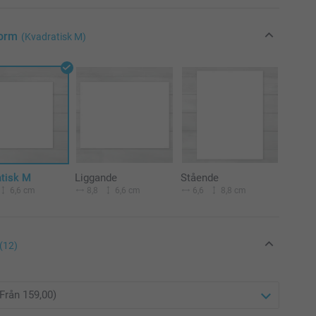
Form
(Kvadratisk M)
atisk M
Liggande
Stående
6,6 cm
8,8
6,6 cm
6,6
8,8 cm
(12)