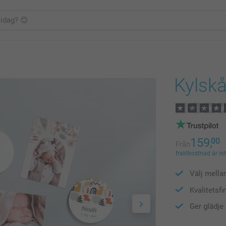
Kylsk
159,
00
Från
fraktkostnad är in
Välj mella
Kvalitetsfi
Ger glädje