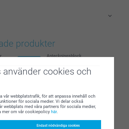
i svenska kronor (SEK), inklusive moms och exklusive porto.
rade produkter
r
Anteckningsblock
Ny variant
79,00
 använder cookies och
(12 omdömen)
toremsor
Glasunderlägg med kork -6st
a vår webbplatstrafik, för att anpassa innehåll och
2 varianter
funktioner för sociala medier. Vi delar också
Från
319,00
r webbplats med våra partners för sociala medier,
a mer om vår cookiepolicy
här
.
(177 omdömen)
Endast nödvändiga cookies