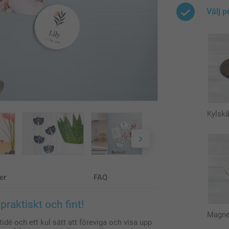
Välj p
Kylsk
er
FAQ
praktiskt och fint!
Magne
dé och ett kul sätt att föreviga och visa upp