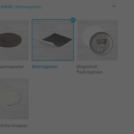
rodukt
(Bildmagneter)
åpsmagneter
Bildmagneter
Magnetisk
flasköppnare
tiska knappar