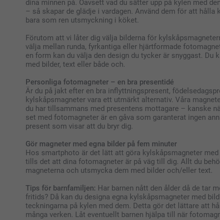
dina minnen på. Oavsett vad du sätter upp på kylen med dem
– så skapar de glädje i vardagen. Använd dem för att hålla 
bara som ren utsmyckning i köket.
Förutom att vi låter dig välja bilderna för kylskåpsmagnete
välja mellan runda, fyrkantiga eller hjärtformade fotomagne
en form kan du välja den design du tycker är snyggast. Du 
med bilder, text eller både och.
Personliga fotomagneter – en bra presentidé
Är du på jakt efter en bra inflyttningspresent, födelsedagspr
kylskåpsmagneter vara ett utmärkt alternativ. Våra magnete
du har tillsammans med presentens mottagare – kanske när 
set med fotomagneter är en gåva som garanterat ingen ann
present som visar att du bryr dig.
Gör magneter med egna bilder på fem minuter
Hos smartphoto är det lätt att göra kylskåpsmagneter med e
tills det att dina fotomagneter är på väg till dig. Allt du be
magneterna och utsmycka dem med bilder och/eller text.
Tips för barnfamiljen:
Har barnen nått den ålder då de tar m
fritids? Då kan du designa egna kylskåpsmagneter med bil
teckningarna på kylen med dem. Detta gör det lättare att hå
många verken. Låt eventuellt barnen hjälpa till när fotomagn