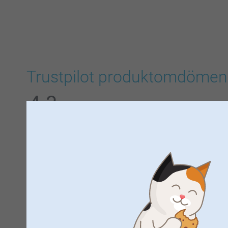
Trustpilot produktomdömen
4.3
AV
5
Alla omdömen (534)
5 Stjärnor
4 Stjärnor
3 Stjärnor
2 Stjärnor
1 Stjärna