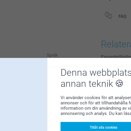
Alla priser är 
FAQ
Relate
Språk
Presentetikette
6 varianter
Från
89,00
Denna webbplats
(18 omdömen)
annan teknik
Magnetiska fo
348
Vi använder cookies för att analyser
149,00
81
annonser och för att tillhandahålla 
41
information om din användning av vå
(58 omdömen)
annonsering och analys. Du kan läs
29
35
Tillåt alla cookies