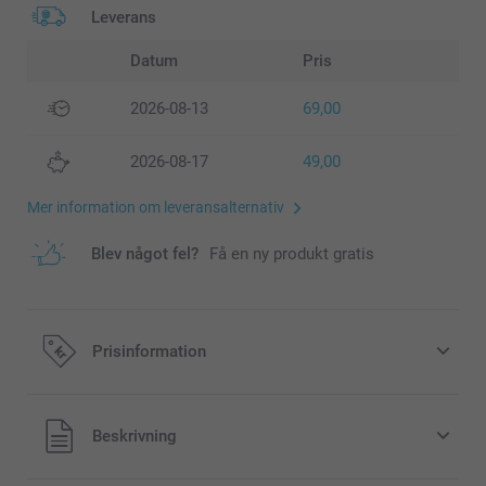
Leverans
Datum
Pris
2026-08-13
69,00
2026-08-17
49,00
Mer information om leveransalternativ
Blev något fel?
Få en ny produkt gratis
Prisinformation
Alla priser är i svenska kronor (SEK), inklusive moms och
Beskrivning
exklusive porto.