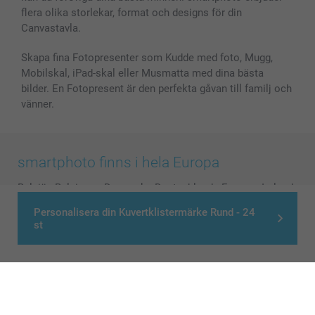
flera olika storlekar, format och designs för din
Canvastavla.
Skapa fina Fotopresenter som Kudde med foto, Mugg,
Mobilskal, iPad-skal eller Musmatta med dina bästa
bilder. En Fotopresent är den perfekta gåvan till familj och
vänner.
smartphoto finns i hela Europa
België
-
Belgique
-
Danmark
-
Deutschland
-
France
-
Ireland
-
Nederland
-
Norge
-
Österreich
-
Schweiz
-
Suisse
-
Personalisera din Kuvertklistermärke Rund - 24
Switzerland
-
Suomi
-
Sverige
-
United Kingdom
-
st
Other Countries
Alla priser är i svenska kronor (SEK), inklusive moms och exklusive porto.