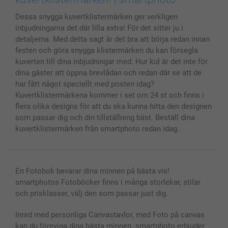
Fotoalmanackor & Fotoagenda
Investor Relations
Status på beställningar
Dessa snygga kuvertklistermärken ger verkligen
Fotoramar & Tillbehör
inbjudningarna det där lilla extra! För det sitter ju i
Presentkort
detaljerna. Med detta sagt är det bra att börja redan innan
Alla fotoprodukter
festen och göra snygga klistermärken du kan försegla
kuverten till dina inbjudningar med. Hur kul är det inte för
dina gäster att öppna brevlådan och redan där se att de
har fått något speciellt med posten idag?
Kuvertklistermärkena kommer i set om 24 st och finns i
flera olika designs för att du ska kunna hitta den designen
som passar dig och din tillställning bäst. Beställ dina
kuvertklistermärken från smartphoto redan idag.
En Fotobok bevarar dina minnen på bästa vis!
smartphotos Fotoböcker finns i många storlekar, stilar
och prisklasser, välj den som passar just dig.
Inred med personliga Canvastavlor, med Foto på canvas
kan du föreviga dina bästa minnen. smartphoto erbjuder