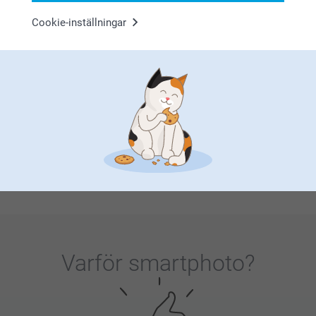
Cookie-inställningar
Personliga fotokort
Kuvert
Mer än 10 varianter
Mer än 10 varianter
Från
7,90
Från
49,00
(1430 omdömen)
(3 omdömen)
Fotokort med effektlack
Adressetiketter
2 varianter
3 varianter
Från
14,90
Från
79,00
(49 omdömen)
(19 omdömen)
Varför
smartphoto
?