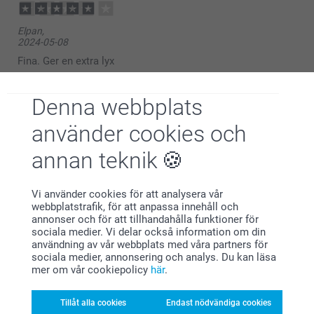
Elpan,
2024-05-08
Fina. Ger en extra lyx
Visa reaktioner
Denna webbplats
2024-05-10
använder cookies och
13:43
Hej Elpan,
annan teknik
Hanna,
Stort tack för dina 4 stjärnor och omdöme, kul att du
2023-12-27
är nöjd med dina kuvertklistermärken!
Vi önskar dig en trevlig helg!
Superfina. Piffar upp vilket kuvert/paket som helst. Det som
Vi använder cookies för att analysera vår
Varma hälsningar,
inte är tillfredsställande är leveranstiden. Orimlig lång
webbplatstrafik, för att anpassa innehåll och
Kirsi @smartphoto
leveranstid.
annonser och för att tillhandahålla funktioner för
sociala medier. Vi delar också information om din
användning av vår webbplats med våra partners för
sociala medier, annonsering och analys. Du kan läsa
Visa mer
mer om vår cookiepolicy
här
.
Relaterade produkter
Tillåt alla cookies
Endast nödvändiga cookies