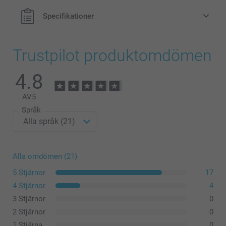
Specifikationer
Trustpilot produktomdömen
4.8
AV
5
Språk
Alla omdömen (21)
5 Stjärnor
17
4 Stjärnor
4
3 Stjärnor
0
2 Stjärnor
0
1 Stjärna
0