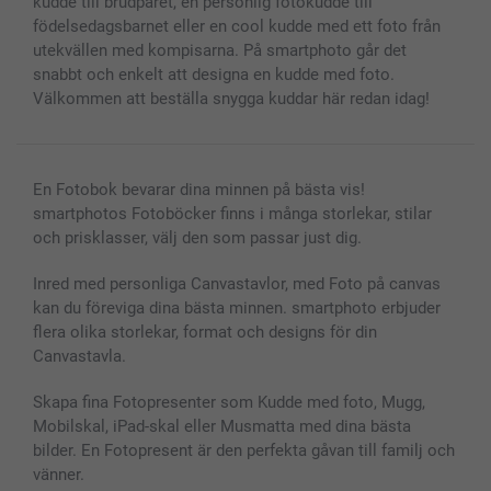
kudde till brudparet, en personlig fotokudde till
födelsedagsbarnet eller en cool kudde med ett foto från
utekvällen med kompisarna. På smartphoto går det
snabbt och enkelt att designa en kudde med foto.
Välkommen att beställa snygga kuddar här redan idag!
En Fotobok bevarar dina minnen på bästa vis!
smartphotos Fotoböcker finns i många storlekar, stilar
och prisklasser, välj den som passar just dig.
Inred med personliga Canvastavlor, med Foto på canvas
kan du föreviga dina bästa minnen. smartphoto erbjuder
flera olika storlekar, format och designs för din
Canvastavla.
Skapa fina Fotopresenter som Kudde med foto, Mugg,
Mobilskal, iPad-skal eller Musmatta med dina bästa
bilder. En Fotopresent är den perfekta gåvan till familj och
vänner.