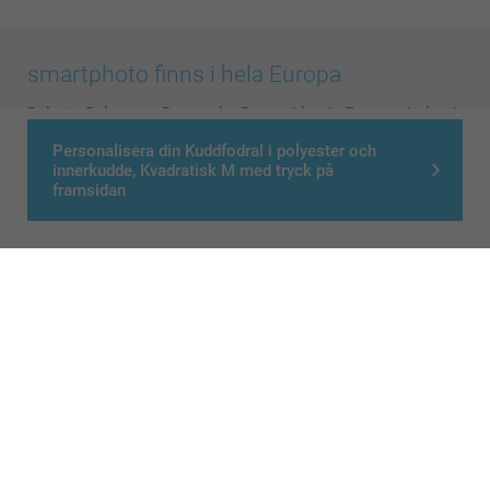
smartphoto finns i hela Europa
België
-
Belgique
-
Danmark
-
Deutschland
-
France
-
Ireland
-
Nederland
-
Norge
-
Österreich
-
Schweiz
-
Suisse
-
Personalisera din Kuddfodral i polyester och
innerkudde, Kvadratisk M med tryck på
Switzerland
-
Suomi
-
Sverige
-
United Kingdom
-
framsidan
Other Countries
Alla priser är i svenska kronor (SEK), inklusive moms och exklusive porto.
© smartphoto group. All rights reserved