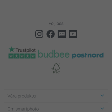
Följ oss
Våra produkter
Etiketter
Om smartphoto
Fotokort