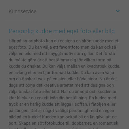
Fotopresenter
Om smartphoto
Kundservice
Fotoböcker
För affiliates
Canvas & Väggdekoration
Allmän integritetspolicy
Kontakta oss & FAQ
Bilder, Fotoförstoring & Fotohäften
Cookie Policy
smartgaranti
Personlig kudde med eget foto eller bild
Skal till Mobil & Surfplatta
Sitemap
smartbonus
Här på smartphoto kan du designa en skön kudde med ett
MyNameBook
Villkor och garantier
Priser & betalning
eget foto. Du kan välja ett favoritfoto men du kan också
Fotoalmanackor & Fotoagenda
Investor Relations
Status på beställningar
välja en bild med ett snyggt motiv som gillar. Det första
Fotoramar & Tillbehör
du måste göra är att bestämma dig för vilken form på
Presentkort
kudde du önskar. Du kan välja mellan en kvadratisk kudde,
en avlång eller en hjärtformad kudde. Du kan även välja
Alla fotoprodukter
om du önskar tryck på en sida eller båda sidor. Nu är det
dags att börja det kreativa arbetet med att designa och
välja önskat foto eller bild. När du är nöjd och kudden är
klar klickar du enkelt iväg din beställning. En kudde med
tryck är en härlig kudde att lägga i soffan, i fåtöljen eller
på sängen. Det är något väldigt personligt med en egen
bild på en kudde! Kudden kan också bli en fin gåva att ge
bort. Skapa en söt fotokudde till dopbarnet, en romantisk