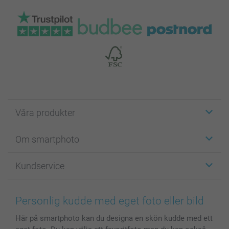
Våra produkter
Etiketter
Om smartphoto
Fotokort
Fotopresenter
Om smartphoto
Kundservice
Fotoböcker
För affiliates
Canvas & Väggdekoration
Allmän integritetspolicy
Kontakta oss & FAQ
Bilder, Fotoförstoring & Fotohäften
Cookie Policy
smartgaranti
Personlig kudde med eget foto eller bild
Skal till Mobil & Surfplatta
Sitemap
smartbonus
Här på smartphoto kan du designa en skön kudde med ett
MyNameBook
Villkor och garantier
Priser & betalning