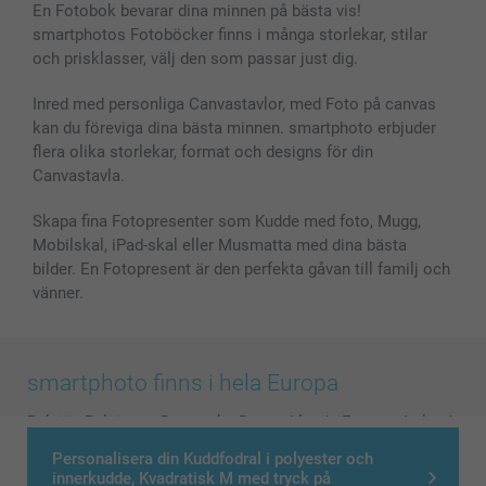
En Fotobok bevarar dina minnen på bästa vis!
smartphotos Fotoböcker finns i många storlekar, stilar
och prisklasser, välj den som passar just dig.
Inred med personliga Canvastavlor, med Foto på canvas
kan du föreviga dina bästa minnen. smartphoto erbjuder
flera olika storlekar, format och designs för din
Canvastavla.
Skapa fina Fotopresenter som Kudde med foto, Mugg,
Mobilskal, iPad-skal eller Musmatta med dina bästa
bilder. En Fotopresent är den perfekta gåvan till familj och
vänner.
smartphoto finns i hela Europa
België
-
Belgique
-
Danmark
-
Deutschland
-
France
-
Ireland
-
Nederland
-
Norge
-
Österreich
-
Schweiz
-
Suisse
-
Personalisera din Kuddfodral i polyester och
innerkudde, Kvadratisk M med tryck på
Switzerland
-
Suomi
-
Sverige
-
United Kingdom
-