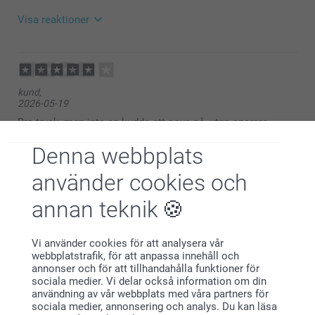
Visa reaktioner
2026-07-13
13:47
Hej Gun-Britt,
kund,
2026-05-19
Stort tack för dina ⭐️⭐️⭐️⭐️ och omdöme, kul att du är
nöjd med din kudde med foto!
Bra tryck, men inte en kudde att sova på, utan snarare
prydnadskudde till soffan
Vi önskar dig en fin dag!
Denna webbplats
Varma hälsningar,
använder cookies och
Helene @smartphoto
Jasmina Dedic Osmanagic,
annan teknik
2026-04-13
Fint matwrial, tydlig bild på kudden
Vi använder cookies för att analysera vår
Visa reaktioner
webbplatstrafik, för att anpassa innehåll och
annonser och för att tillhandahålla funktioner för
sociala medier. Vi delar också information om din
2026-04-14
användning av vår webbplats med våra partners för
10:10
sociala medier, annonsering och analys. Du kan läsa