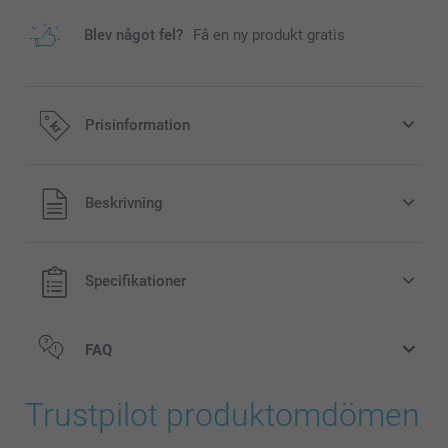
Blev något fel?
Få en ny produkt gratis
Prisinformation
Alla priser är i svenska kronor (SEK), inklusive moms och
Beskrivning
exklusive porto.
Specifikationer
FAQ
Trustpilot produktomdömen