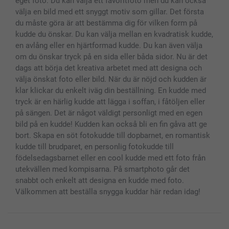
eget foto. Du kan välja ett favoritfoto men du kan också
Fotoalmanackor & Fotoagenda
Investor Relations
Status på beställningar
välja en bild med ett snyggt motiv som gillar. Det första
Fotoramar & Tillbehör
du måste göra är att bestämma dig för vilken form på
Presentkort
kudde du önskar. Du kan välja mellan en kvadratisk kudde,
en avlång eller en hjärtformad kudde. Du kan även välja
Alla fotoprodukter
om du önskar tryck på en sida eller båda sidor. Nu är det
dags att börja det kreativa arbetet med att designa och
välja önskat foto eller bild. När du är nöjd och kudden är
klar klickar du enkelt iväg din beställning. En kudde med
tryck är en härlig kudde att lägga i soffan, i fåtöljen eller
på sängen. Det är något väldigt personligt med en egen
bild på en kudde! Kudden kan också bli en fin gåva att ge
bort. Skapa en söt fotokudde till dopbarnet, en romantisk
kudde till brudparet, en personlig fotokudde till
födelsedagsbarnet eller en cool kudde med ett foto från
utekvällen med kompisarna. På smartphoto går det
snabbt och enkelt att designa en kudde med foto.
Välkommen att beställa snygga kuddar här redan idag!