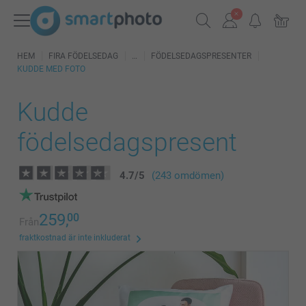
HEM
FIRA FÖDELSEDAG
FÖDELSEDAGSPRESENTER
KUDDE MED FOTO
Kudde
födelsedagspresent
4.7
/
5
(243 omdömen)
259,
00
Från
fraktkostnad är inte inkluderat