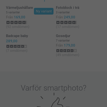
Varma hälsningar,
Värmeljushållare
Fotoblock i trä
Kirsi @smartphoto
Ny variant
5 varianter
3 varianter
Från
169,00
Från
249,00
(92 omdömen)
(17 omdömen)
Badcape baby
Gosedjur
289,00
7 varianter
Från
179,00
(7 omdömen)
(49 omdömen)
Varför
smartphoto
?