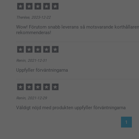
Therése,
2023-12-22
Wow! Förutom snabb leverans så motsvarande korthållaren 
rekommenderas!
Renin,
2021-12-31
Uppfyller förväntningarna
Renin,
2021-12-29
Väldigt nöjd med produkten uppfyller förväntningarna
1