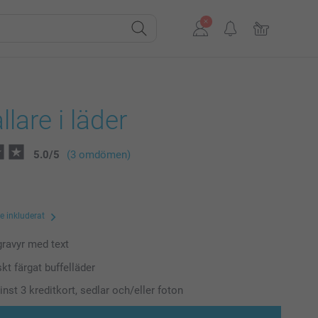
llare i läder
5.0
/
5
(3 omdömen)
te inkluderat
gravyr med text
kt färgat buffelläder
st 3 kreditkort, sedlar och/eller foton