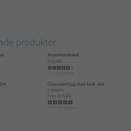
rade produkter
der
Aluminiumkakel
219,00
(3 omdömen)
 2st
Glasunderlägg med kork -6st
2 varianter
Från
319,00
(177 omdömen)