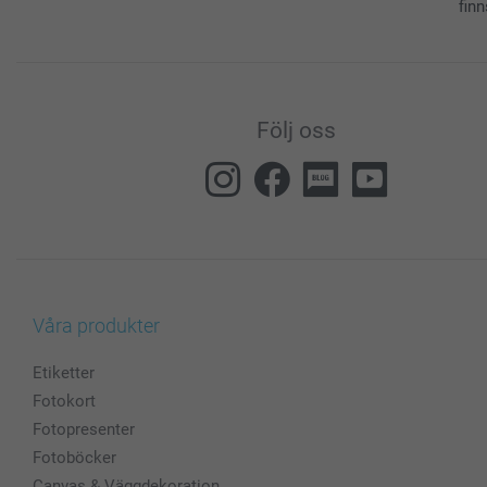
finn
Följ oss
Våra produkter
Etiketter
Fotokort
Fotopresenter
Fotoböcker
Canvas & Väggdekoration