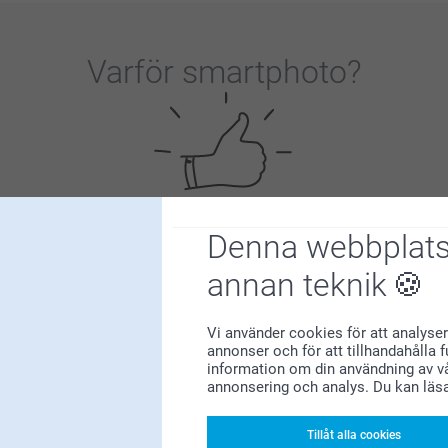
Varför
smartphoto
?
Denna webbplats
Nöjd kundgaranti
annan teknik
Vi använder cookies för att analyser
annonser och för att tillhandahålla 
information om din användning av vå
annonsering och analys. Du kan läs
Bonus på alla dina köp
Tillåt alla cookies