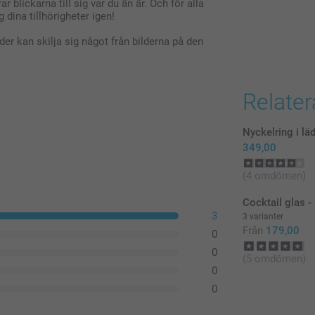
r blickarna till sig var du än är. Och för alla
g dina tillhörigheter igen!
der kan skilja sig något från bilderna på den
Relate
Nyckelring i lä
349,00
(4 omdömen)
Cocktail glas -
3
3 varianter
Från
179,00
0
0
(5 omdömen)
0
0