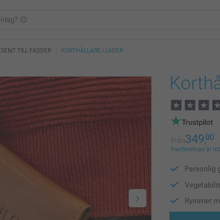
SENT TILL FADDER
KORTHÅLLARE I LÄDER
Korthå
349,
00
Från
fraktkostnad är in
Personlig 
Vegetabilis
Rymmer min