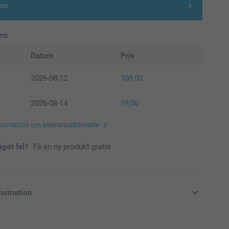
gns
ans
Datum
Pris
2026-08-12
108,00
2026-08-14
59,00
formation om leveransalternativ
ågot fel?
Få en ny produkt gratis
formation
i svenska kronor (SEK), inklusive moms och exklusive porto.