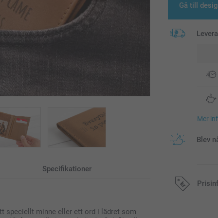
Gå till desi
Lever
Mer in
Blev n
Specifikationer
Prisin
t speciellt minne eller ett ord i lädret som
Alla priser är 