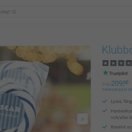
Klubbo
209,
00
Från
fraktkostnad är in
Ljusa, fär
Hantverksm
och/eller
Kreativt oc