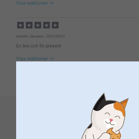
☀️-iga hälsningar
Visa reaktioner
Helene @smartphoto
2025-01-10
13:52
Hej Peter,
Tack för ditt omdöme och återkoppling.
Kerstin Jansson,
2022-04-21
Vi på kundservice arbetar varje dag för att bli bättre 
En bra och fin present
produktbeskrivningar och service, vi är tacksamma nä
som gör att vi kan bli ännu bättre. Tack!
Varma hälsningar,
Visa reaktioner
Miia @smartphoto
2022-04-22
1
10:19
Hej Kerstin
Åh vad kul att du beställt våra klubbor! De är fina, god
Tack för att du tar dig tiden att lämna ett omdöme, 
Varma hälsningar
Johanna, smartphoto