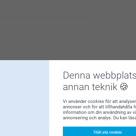
och mer effektiva i våra svar,
r vi får konstruktiv feedback från våra kunder
Denna webbplats
annan teknik
a och ger ett stort leende till alla mottagare :)
den betyder mycket för oss.
Vi använder cookies för att analyser
annonser och för att tillhandahålla 
Varför
smartphoto
?
information om din användning av vå
annonsering och analys. Du kan läs
Tillåt alla cookies