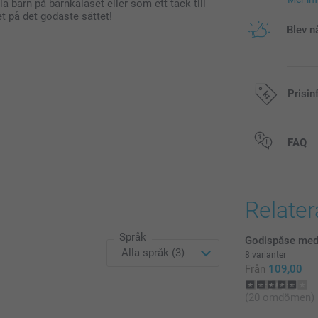
lla barn på barnkalaset eller som ett tack till
et på det godaste sättet!
Blev n
Prisin
Alla priser är 
FAQ
Relate
Språk
Godispåse med
8 varianter
Från
109,00
(20 omdömen)