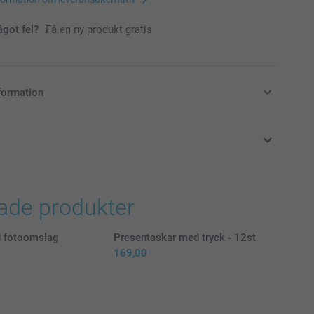
ågot fel?
Få en ny produkt gratis
formation
i svenska kronor (SEK), inklusive moms och exklusive porto.
rade produkter
 fotoomslag
Presentaskar med tryck - 12st
169,00