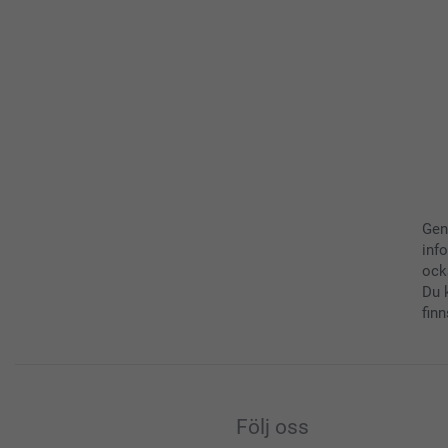
Gen
inf
ock
Du 
finn
Följ oss