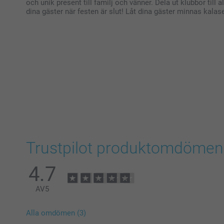
och unik present till familj och vänner. Dela ut klubbor till a
dina gäster när festen är slut! Låt dina gäster minnas kalas
Trustpilot produktomdömen
4.7
AV
5
Alla omdömen (3)