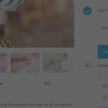
Välj f
Gå 
Lever
er
FAQ
nligt klistermärke kommer att bli en omtyckt
Mer in