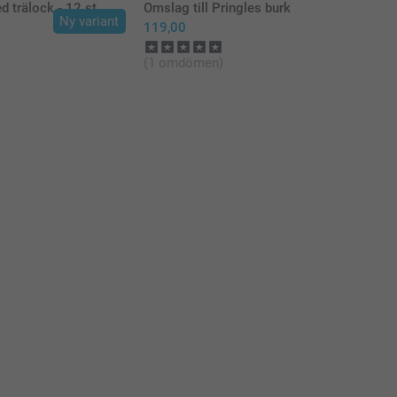
 trälock - 12 st
Omslag till Pringles burk
Ny variant
119,00
(1 omdömen)