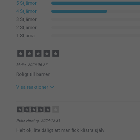
5 Stjärnor
4 Stjärnor
3 Stjärnor
2 Stjärnor
1 Stjärna
Malin,
2026-06-27
Roligt till barnen
Visa reaktioner
2026-06-29
11:00
Hej Malin,
Peter Hissing,
2024-12-31
Så härligt att läsa, stort tack för ditt härliga omdöm
Helt ok, lite dåligt att man fick klistra själv
beställa fotoprodukter – med ett fint resultat. Det gl