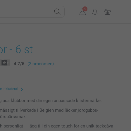
r - 6 st
4.7
/
5
(3 omdömen)
te inkluderat
gglada klubbor med din egen anpassade klistermärke.
ässigt tillverkade i Belgien med läcker jordgubbs-
 körsbärssmak
h personligt – lägg till din egen touch för en unik tackgåva