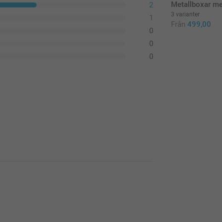
Metallboxar med
2
3 varianter
1
Från
499,00
0
0
0
e. Det ska vara smidigt, smart och skoj att
ädjer oss att du är nöjd med dina klubbor.