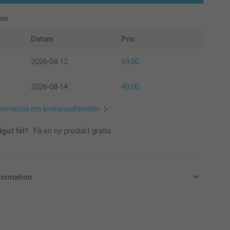
ans
Datum
Pris
2026-08-12
69,00
2026-08-14
49,00
formation om leveransalternativ
ågot fel?
Få en ny produkt gratis
formation
i svenska kronor (SEK), inklusive moms och exklusive porto.