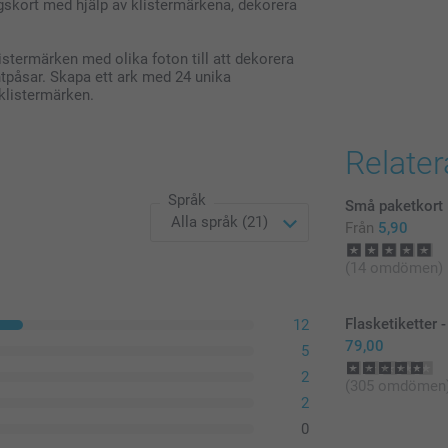
ngskort med hjälp av klistermärkena, dekorera
istermärken med olika foton till att dekorera
ntpåsar. Skapa ett ark med 24 unika
 klistermärken.
Relate
Språk
Små paketkort
Från
5,90
(14 omdömen)
Flasketiketter -
12
79,00
5
2
(305 omdömen
2
0