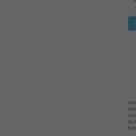
A
Gen
inf
ock
Du 
finn