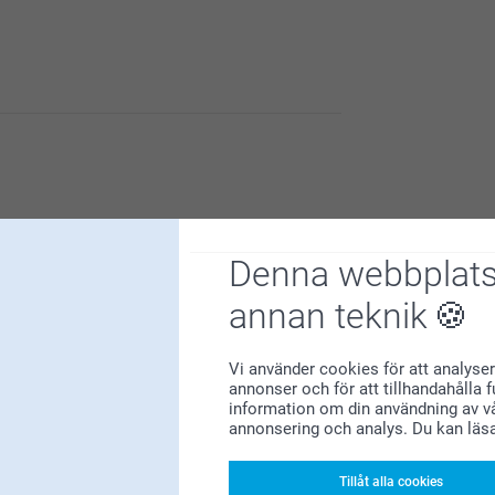
erna, det glädjer oss att du är nöjd med dem!
Denna webbplats
annan teknik
Vi använder cookies för att analyser
annonser och för att tillhandahålla 
4
5
information om din användning av vå
annonsering och analys. Du kan läs
Tillåt alla cookies