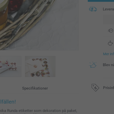
Lever
Mer in
Blev n
Prisin
Specifikationer
lfällen!
Alla priser är 
unika Runda etiketter som dekoration på paket,