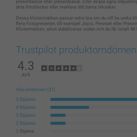
presentaskar eller presentpåsar. Eller skapa egna inbjudni
dina fotoböcker eller markera ditt barns leksaker.
Dessa klistermärken passar extra bra om du vill ha unika kl
flera Fotopresenter, till exempel Jojos, Pennset eller Prese
Klistermärken, arket dubbliceras sedan och du får totalt 48
Trustpilot produktomdömen
4.3
AV
5
Alla omdömen (21)
5 Stjärnor
4 Stjärnor
3 Stjärnor
2 Stjärnor
1 Stjärna