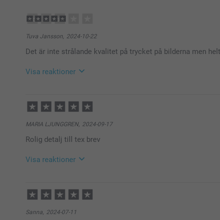
Tuva Jansson,
2024-10-22
Det är inte strålande kvalitet på trycket på bilderna men hel
Visa reaktioner
2024-11-01
11:58
Hej Tuva
Tack för ditt fina omdöme, vi är glada att ha dig som
MARIA LJUNGGREN,
2024-09-17
Varma hälsningar
Rolig detalj till tex brev
Miia @smartphoto
Visa reaktioner
2024-09-18
14:20
Hej Maria,
Stort tack för dina 5 stjärnor och omdöme av etikett
Sanna,
2024-07-11
Varma hälsningar