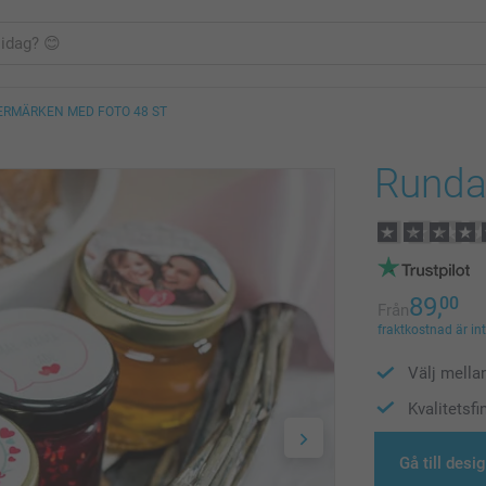
ERMÄRKEN MED FOTO 48 ST
Runda 
89,
00
Från
fraktkostnad är in
Välj mella
Kvalitetsfi
Gå till desi