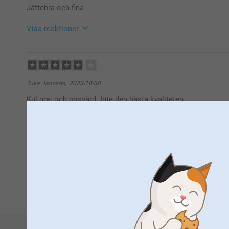
Jättebra och fina
Kirsi @smartphoto
Visa reaktioner
2024-07-12
10:58
Hej Sanna,
Stort tack för dina 5 stjärnor och omdöme av etikett
Tuva Jansson,
2023-10-30
Varma hälsningar
Kul grej och prisvärd. Inte den bästa kvaliteten.
Miia @smartphoto
Frida Sandgren,
2023-06-13
Fina som etiketter på diverse prylar. Tex dop
1
2
3