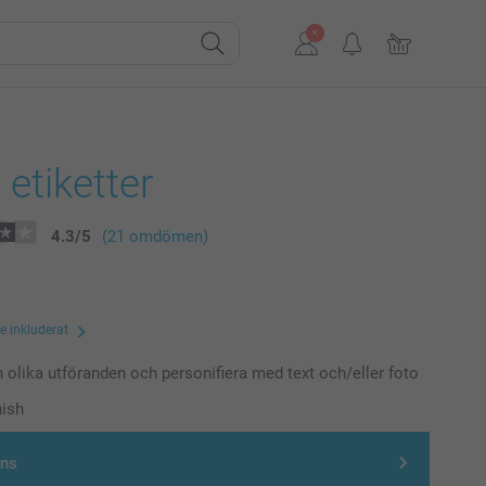
etiketter
4.3
/
5
(21 omdömen)
te inkluderat
n olika utföranden och personifiera med text och/eller foto
nish
gns