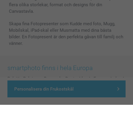
flera olika storlekar, format och designs för din
Canvastavla.
Skapa fina Fotopresenter som Kudde med foto, Mugg,
Mobilskal, iPad-skal eller Musmatta med dina bästa
bilder. En Fotopresent är den perfekta gåvan till familj och
vänner.
smartphoto finns i hela Europa
België
-
Belgique
-
Danmark
-
Deutschland
-
France
-
Ireland
-
Nederland
-
Norge
-
Österreich
-
Schweiz
-
Suisse
-
Personalisera din Frukostskål
Switzerland
-
Suomi
-
Sverige
-
United Kingdom
-
Other Countries
Alla priser är i svenska kronor (SEK), inklusive moms och exklusive porto.