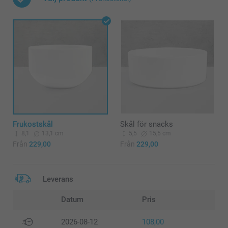
Frukostskål
Skål för snacks
8,1
13,1 cm
5,5
15,5 cm
Från
229,00
Från
229,00
Leverans
Datum
Pris
2026-08-12
108,00