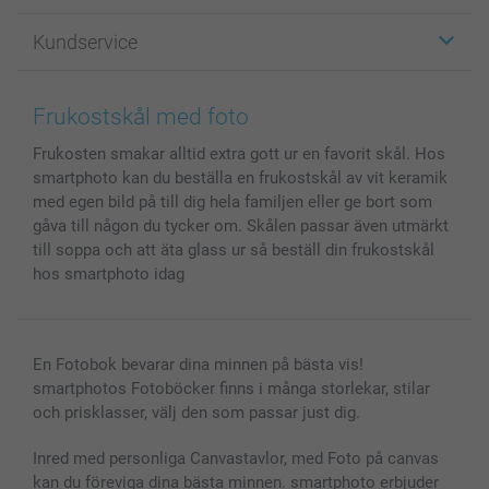
Fotopresenter
Om smartphoto
Kundservice
Fotoböcker
För affiliates
Canvas & Väggdekoration
Allmän integritetspolicy
Kontakta oss & FAQ
Bilder, Fotoförstoring & Fotohäften
Cookie Policy
smartgaranti
Frukostskål med foto
Skal till Mobil & Surfplatta
Sitemap
smartbonus
Frukosten smakar alltid extra gott ur en favorit skål. Hos
MyNameBook
Villkor och garantier
Priser & betalning
smartphoto kan du beställa en frukostskål av vit keramik
Fotoalmanackor & Fotoagenda
Investor Relations
Status på beställningar
med egen bild på till dig hela familjen eller ge bort som
Fotoramar & Tillbehör
gåva till någon du tycker om. Skålen passar även utmärkt
Presentkort
till soppa och att äta glass ur så beställ din frukostskål
hos smartphoto idag
Alla fotoprodukter
En Fotobok bevarar dina minnen på bästa vis!
smartphotos Fotoböcker finns i många storlekar, stilar
och prisklasser, välj den som passar just dig.
Inred med personliga Canvastavlor, med Foto på canvas
kan du föreviga dina bästa minnen. smartphoto erbjuder