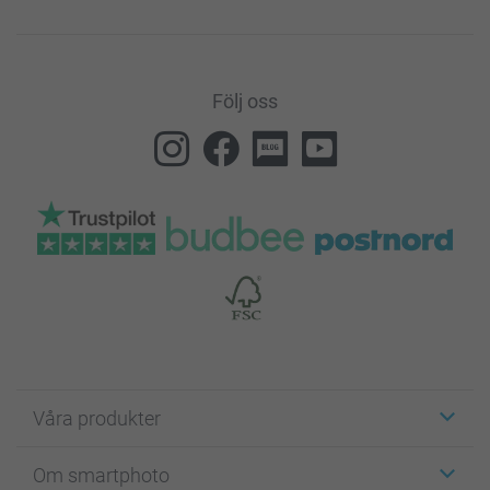
Följ oss
Våra produkter
Etiketter
Om smartphoto
Fotokort