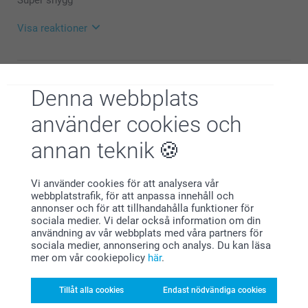
Pernilla @smartphoto
Visa reaktioner
2025-01-21
14:52
Hej Jenny,
Denna webbplats
Carina Falster,
Stort tack för dina 5 stjärnor och omdöme, kul att du
2024-10-14
är nöjd med din skål!
använder cookies och
Vi önskar dig en fin dag!
Fin vara och snabb leverans
Varma hälsningar,
annan teknik
Kirsi @smartphoto
Visa reaktioner
Vi använder cookies för att analysera vår
2024-10-17
webbplatstrafik, för att anpassa innehåll och
14:49
annonser och för att tillhandahålla funktioner för
Hej Carina,
sociala medier. Vi delar också information om din
Imran,
Stort tack för dina 5 stjärnor och omdöme, vi är
användning av vår webbplats med våra partners för
2024-10-01
glada att du är nöjd med din keramikskål!
sociala medier, annonsering och analys. Du kan läsa
Vi önskar dig en fin dag!
Bilderna skulle va lite stora. Det fanns mycket vita ytan
mer om vår cookiepolicy
här
.
Varma hälsningar,
kvar.
Kirsi @smartphoto
Tillåt alla cookies
Endast nödvändiga cookies
Visa reaktioner