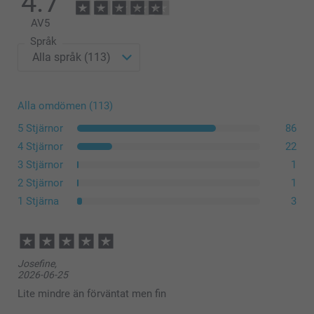
4.7
AV
5
Språk
Kvadratisk: 1x120 gram "Charlotte Chocolat"
Alla omdömen (113)
chokladkakor med hasselnötter, 1x120 gram "Céline
5 Stjärnor
86
Citron" citronmördegskakor
4 Stjärnor
22
Rektangulär: Fylld med 90 gram individuellt förpackade
3 Stjärnor
1
"Charlotte Chocolat" chokladkakor med hasselnötter
Rund & hjärtformad: Fylld med 75 gram individuellt
2 Stjärnor
1
förpackade "Charlotte Chocolat" chokladkakor med
1 Stjärna
3
hasselnötter
Kakorna är ekologiska och glutenfria
Klicka här för att läsa näringsinformationen för
Generous kakorna
Josefine,
2026-06-25
Lite mindre än förväntat men fin