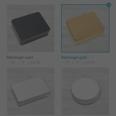
Rektangel svart
Rektangel guld
20
15
20
15
6,5 cm
6,5 cm