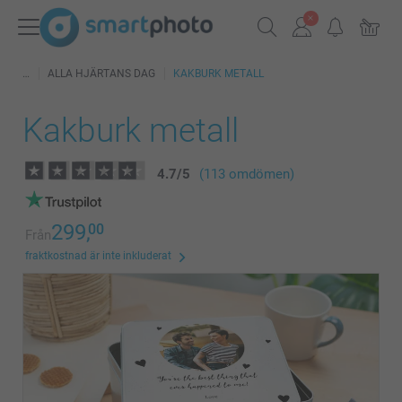
ALLA HJÄRTANS DAG
KAKBURK METALL
Kakburk metall
4.7
/
5
(113 omdömen)
299,
00
Från
fraktkostnad är inte inkluderat