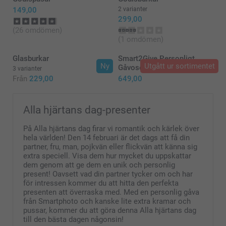
149,00
2 varianter
299,00
(26 omdömen)
(1 omdömen)
Glasburkar
Smart2Give Personligt
Ny
Utgått ur sortimentet
Gåvoset Frukost
3 varianter
Från
229,00
649,00
Alla hjärtans dag-presenter
På Alla hjärtans dag firar vi romantik och kärlek över
hela världen! Den 14 februari är det dags att få din
partner, fru, man, pojkvän eller flickvän att känna sig
extra speciell. Visa dem hur mycket du uppskattar
dem genom att ge dem en unik och personlig
present! Oavsett vad din partner tycker om och har
för intressen kommer du att hitta den perfekta
presenten att överraska med. Med en personlig gåva
från Smartphoto och kanske lite extra kramar och
pussar, kommer du att göra denna Alla hjärtans dag
till den bästa dagen någonsin!