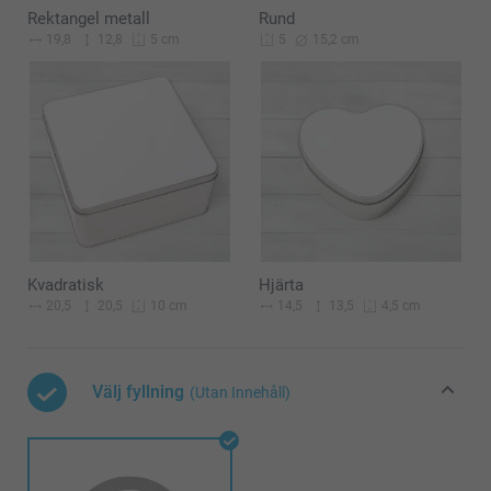
Rektangel metall
Rund
19,8
12,8
15,2 cm
5 cm
5
Kvadratisk
Hjärta
20,5
20,5
14,5
13,5
10 cm
4,5 cm
Välj fyllning
(Utan Innehåll)