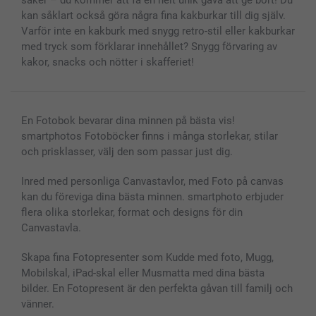
säker – du kommer att få en helt unik gåva att ge bort! Du
kan såklart också göra några fina kakburkar till dig själv.
Varför inte en kakburk med snygg retro-stil eller kakburkar
med tryck som förklarar innehållet? Snygg förvaring av
kakor, snacks och nötter i skafferiet!
En Fotobok bevarar dina minnen på bästa vis!
smartphotos Fotoböcker finns i många storlekar, stilar
och prisklasser, välj den som passar just dig.
Inred med personliga Canvastavlor, med Foto på canvas
kan du föreviga dina bästa minnen. smartphoto erbjuder
flera olika storlekar, format och designs för din
Canvastavla.
Skapa fina Fotopresenter som Kudde med foto, Mugg,
Mobilskal, iPad-skal eller Musmatta med dina bästa
bilder. En Fotopresent är den perfekta gåvan till familj och
vänner.