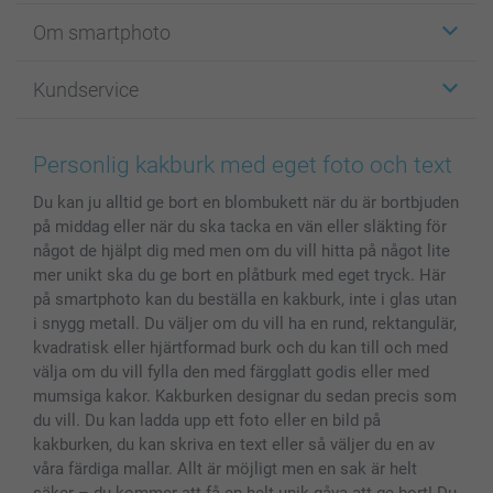
Etiketter
Om smartphoto
Fotokort
Fotopresenter
Om smartphoto
Kundservice
Fotoböcker
För affiliates
Canvas & Väggdekoration
Allmän integritetspolicy
Kontakta oss & FAQ
Bilder, Fotoförstoring & Fotohäften
Cookie Policy
smartgaranti
Personlig kakburk med eget foto och text
Skal till Mobil & Surfplatta
Sitemap
smartbonus
Du kan ju alltid ge bort en blombukett när du är bortbjuden
MyNameBook
Villkor och garantier
Priser & betalning
på middag eller när du ska tacka en vän eller släkting för
Fotoalmanackor & Fotoagenda
Investor Relations
Status på beställningar
något de hjälpt dig med men om du vill hitta på något lite
Fotoramar & Tillbehör
mer unikt ska du ge bort en plåtburk med eget tryck. Här
Presentkort
på smartphoto kan du beställa en kakburk, inte i glas utan
i snygg metall. Du väljer om du vill ha en rund, rektangulär,
Alla fotoprodukter
kvadratisk eller hjärtformad burk och du kan till och med
välja om du vill fylla den med färgglatt godis eller med
mumsiga kakor. Kakburken designar du sedan precis som
du vill. Du kan ladda upp ett foto eller en bild på
kakburken, du kan skriva en text eller så väljer du en av
våra färdiga mallar. Allt är möjligt men en sak är helt