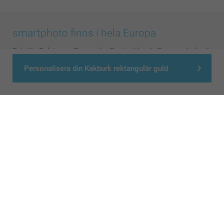
smartphoto finns i hela Europa
België
-
Belgique
-
Danmark
-
Deutschland
-
France
-
Ireland
-
Nederland
-
Norge
-
Österreich
-
Schweiz
-
Suisse
-
Personalisera din Kakburk rektangulär guld
Switzerland
-
Suomi
-
Sverige
-
United Kingdom
-
Other Countries
Alla priser är i svenska kronor (SEK), inklusive moms och exklusive porto.
© smartphoto group. All rights reserved