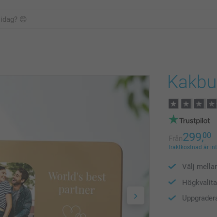
Kakbu
299,
00
Från
fraktkostnad är in
Välj mella
Högkvalita
Uppgrader