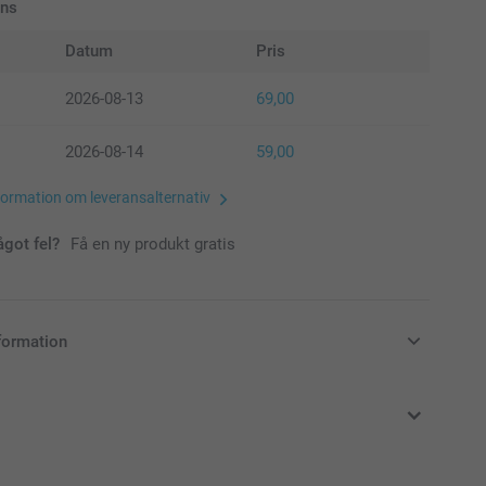
ans
Datum
Pris
2026-08-13
69,00
2026-08-14
59,00
formation om leveransalternativ
ågot fel?
Få en ny produkt gratis
formation
i svenska kronor (SEK), inklusive moms och exklusive porto.