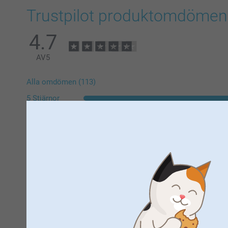
Trustpilot produktomdömen
4.7
AV
5
Alla omdömen (113)
5 Stjärnor
4 Stjärnor
3 Stjärnor
2 Stjärnor
1 Stjärna
Josefine,
2026-06-25
Lite mindre än förväntat men fin