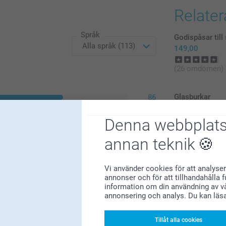
Relate
Språk
Godispåsar till
149,00
(26 omdömen)
Glasburkar
86
3 varianter
22
Från
229,00
Denna webbplats
1
1
annan teknik
3
Vi använder cookies för att analyser
annonser och för att tillhandahålla 
information om din användning av vå
annonsering och analys. Du kan läs
Tillåt alla cookies