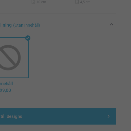
10 cm
4,5 cm
yllning
(Utan Innehåll)
nnehåll
99,00
till designs