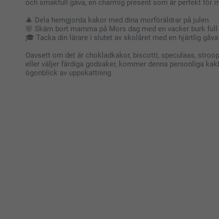
och smakfull gåva, en charmig present som är perfekt för må
🎄 Dela hemgjorda kakor med dina morföräldrar på julen
🌸 Skäm bort mamma på Mors dag med en vacker burk full 
🎓 Tacka din lärare i slutet av skolåret med en hjärtlig gåva
Oavsett om det är chokladkakor, biscotti, speculaas, stroopw
eller väljer färdiga godsaker, kommer denna personliga kakbur
ögonblick av uppskattning.