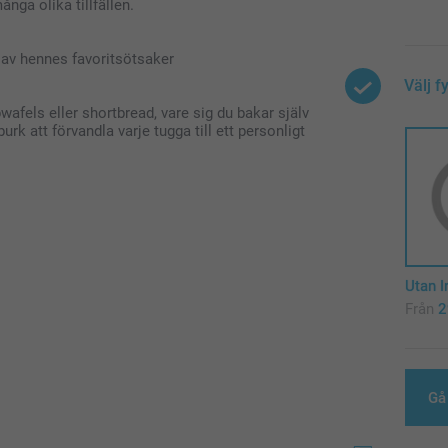
nga olika tillfällen.
av hennes favoritsötsaker
Välj f
afels eller shortbread, vare sig du bakar själv
k att förvandla varje tugga till ett personligt
Utan I
Från
2
Gå 