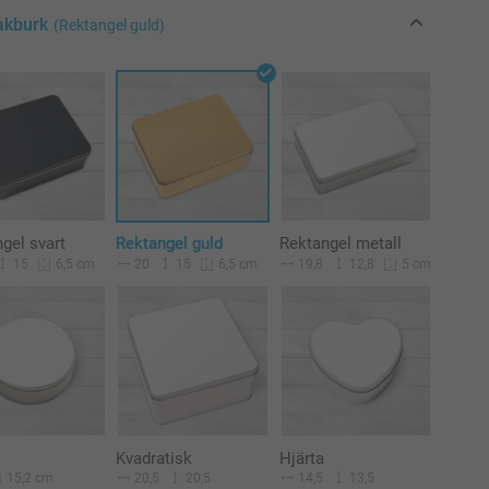
kakburk
(Rektangel guld)
gel svart
Rektangel guld
Rektangel metall
15
20
15
19,8
12,8
6,5 cm
6,5 cm
5 cm
Kvadratisk
Hjärta
20,5
20,5
14,5
13,5
15,2 cm