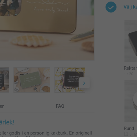
Välj 
Rektan
20
er
FAQ
ärlek!
Rund
ller godis i en personlig kakburk. En originell
5