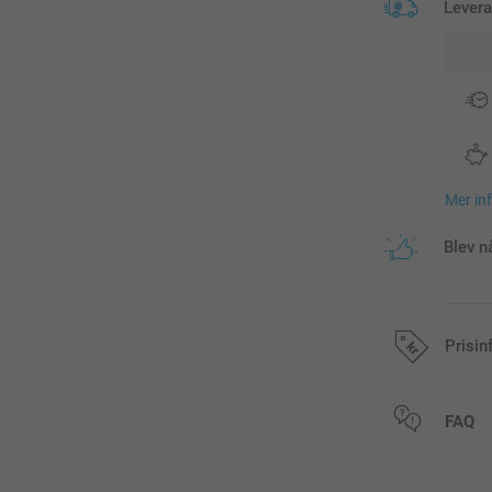
Lever
Mer in
Blev n
Prisin
Alla priser är 
FAQ