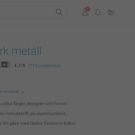
rk metall
4.7
/
5
(113 omdömen)
te inkluderat
n olika färger, designer och former
tiv fotoutskrift på aluminiumlock
a din gåva med läckra Generous-kakor