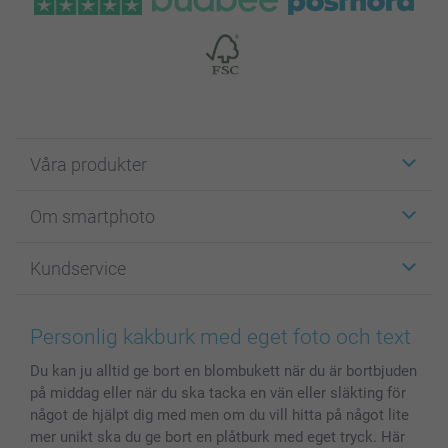
Våra produkter
Etiketter
Om smartphoto
Fotokort
Fotopresenter
Om smartphoto
Kundservice
Fotoböcker
För affiliates
Canvas & Väggdekoration
Allmän integritetspolicy
Kontakta oss & FAQ
Bilder, Fotoförstoring & Fotohäften
Cookie Policy
smartgaranti
Personlig kakburk med eget foto och text
Skal till Mobil & Surfplatta
Sitemap
smartbonus
Du kan ju alltid ge bort en blombukett när du är bortbjuden
MyNameBook
Villkor och garantier
Priser & betalning
på middag eller när du ska tacka en vän eller släkting för
Fotoalmanackor & Fotoagenda
Investor Relations
Status på beställningar
något de hjälpt dig med men om du vill hitta på något lite
Fotoramar & Tillbehör
mer unikt ska du ge bort en plåtburk med eget tryck. Här