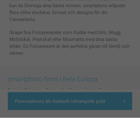
kan du föreviga dina bästa minnen. smartphoto erbjuder
flera olika storlekar, format och designs för din
Canvastavla.
Skapa fina Fotopresenter som Kudde med foto, Mugg,
Mobilskal, iPad-skal eller Musmatta med dina bästa
bilder. En Fotopresent är den perfekta gåvan till familj och
vänner.
smartphoto finns i hela Europa
België
-
Belgique
-
Danmark
-
Deutschland
-
France
-
Ireland
-
Nederland
-
Norge
-
Österreich
-
Schweiz
-
Suisse
-
Personalisera din Kakburk rektangulär guld
Switzerland
-
Suomi
-
Sverige
-
United Kingdom
-
Other Countries
Alla priser är i svenska kronor (SEK), inklusive moms och exklusive porto.