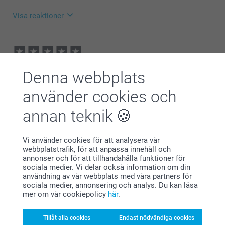
Visa reaktioner
2026-06-29
11:13
Hej Josefine,
Malin,
Denna webbplats
2026-05-20
Så härligt att läsa, stort tack för ditt härliga
omdöme. Det ska vara smidigt, smart och skoj att
Precis som utlovat
använder cookies och
beställa fotoprodukter – med ett fint resultat. Det
glädjer oss att du är nöjd med din beställning och vår
annan teknik
service.
☀️-iga hälsningar
MARIE,
Vi använder cookies för att analysera vår
Helene @smartphoto
2026-01-02
webbplatstrafik, för att anpassa innehåll och
Bra produkt och relativt snabb leverans
annonser och för att tillhandahålla funktioner för
sociala medier. Vi delar också information om din
Visa reaktioner
användning av vår webbplats med våra partners för
sociala medier, annonsering och analys. Du kan läsa
mer om vår cookiepolicy
här
.
2026-01-20
10:05
Hej
Tillåt alla cookies
Endast nödvändiga cookies