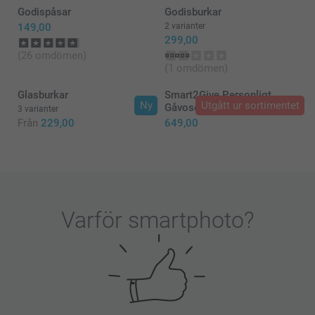
Pernilla @smartphoto
Godispåsar
Godisburkar
149,00
2 varianter
299,00
(26 omdömen)
(1 omdömen)
Glasburkar
Smart2Give Personligt
Ny
Utgått ur sortimentet
Gåvoset Frukost
3 varianter
Från
229,00
649,00
Varför
smartphoto
?