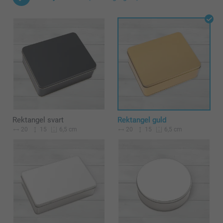
Rektangel svart
Rektangel guld
20
15
20
15
6,5 cm
6,5 cm