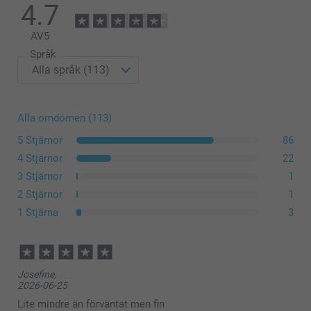
4.7
AV
5
Språk
Kvadratisk: 1x120 gram "Charlotte Chocolat"
Alla omdömen (113)
chokladkakor med hasselnötter, 1x120 gram "Céline
5 Stjärnor
86
Citron" citronmördegskakor
4 Stjärnor
22
Rektangulär: Fylld med 90 gram individuellt förpackade
3 Stjärnor
1
"Charlotte Chocolat" chokladkakor med hasselnötter
Rund & hjärtformad: Fylld med 75 gram individuellt
2 Stjärnor
1
förpackade "Charlotte Chocolat" chokladkakor med
1 Stjärna
3
hasselnötter
Kakorna är ekologiska och glutenfria
Klicka här för att läsa näringsinformationen för
Generous kakorna
Josefine,
2026-06-25
Lite mindre än förväntat men fin