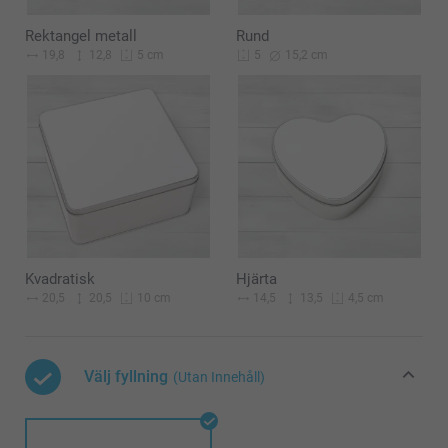
Rektangel metall
Rund
19,8
12,8
15,2 cm
5 cm
5
Kvadratisk
Hjärta
20,5
20,5
14,5
13,5
10 cm
4,5 cm
Välj fyllning
(Utan Innehåll)