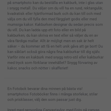
Presentkort
på smartphoto kan du beställa en kakburk, inte i glas utan
i snygg metall. Du väljer om du vill ha en rund, rektangulär,
Alla fotoprodukter
kvadratisk eller hjärtformad burk och du kan till och med
välja om du vill fylla den med färgglatt godis eller med
mumsiga kakor. Kakburken designar du sedan precis som
du vill. Du kan ladda upp ett foto eller en bild på
kakburken, du kan skriva en text eller så väljer du en av
våra färdiga mallar. Allt är möjligt men en sak är helt
säker – du kommer att få en helt unik gåva att ge bort! Du
kan såklart också göra några fina kakburkar till dig själv.
Varför inte en kakburk med snygg retro-stil eller kakburkar
med tryck som förklarar innehållet? Snygg förvaring av
kakor, snacks och nötter i skafferiet!
En Fotobok bevarar dina minnen på bästa vis!
smartphotos Fotoböcker finns i många storlekar, stilar
och prisklasser, välj den som passar just dig.
Inred med personliga Canvastavlor, med Foto på canvas