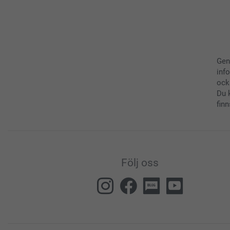
Gen
inf
ock
Du 
finn
Följ oss