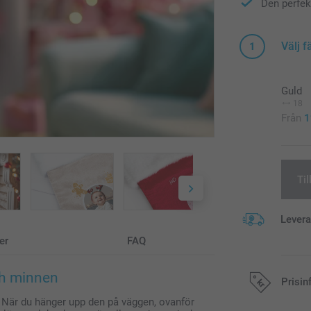
Den perfekt
Välj f
1
Guld
18
Från
1
Til
Lever
er
FAQ
ch minnen
Prisin
. När du hänger upp den på väggen, ovanför