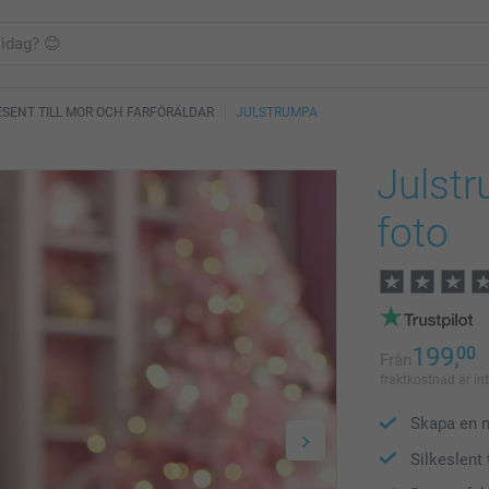
ESENT TILL MOR OCH FARFÖRÄLDAR
JULSTRUMPA
Julst
foto
199,
00
Från
fraktkostnad är in
Skapa en 
Silkeslent