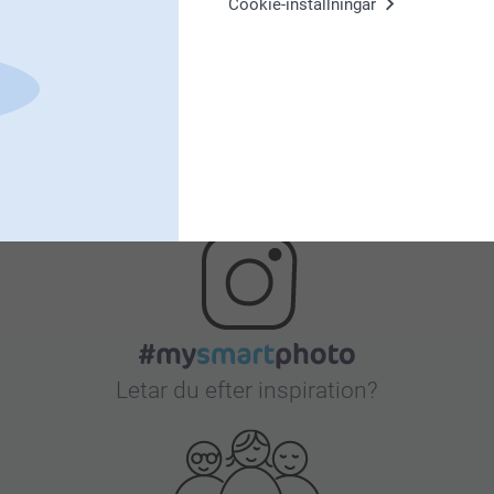
Nöjd kundgaranti
Cookie-inställningar
Bonus på alla dina köp
Letar du efter inspiration?