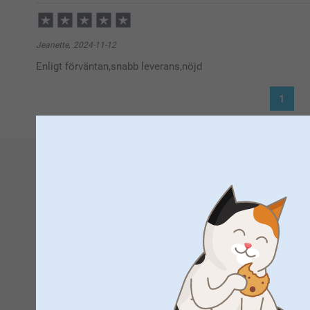
Jeanette,
2024-11-12
Enligt förväntan,snabb leverans,nöjd
1