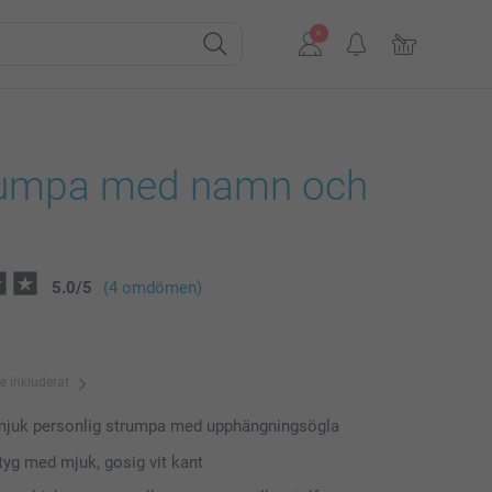
rumpa med namn och
5.0
/
5
(4 omdömen)
te inkluderat
mjuk personlig strumpa med upphängningsögla
 tyg med mjuk, gosig vit kant