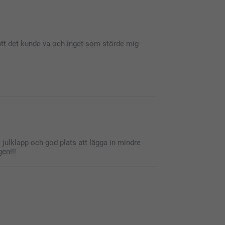
 att det kunde va och inget som störde mig
d nöjda kunder!
t julklapp och god plats att lägga in mindre
en!!!