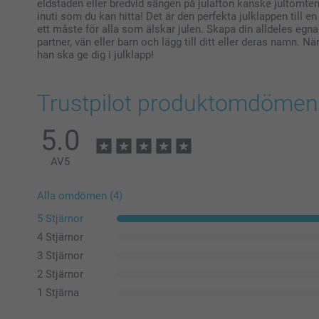
eldstaden eller bredvid sängen på julafton kanske jultomten
inuti som du kan hitta! Det är den perfekta julklappen till en n
ett måste för alla som älskar julen. Skapa din alldeles egna 
partner, vän eller barn och lägg till ditt eller deras namn. Nä
han ska ge dig i julklapp!
Trustpilot produktomdömen
5.0
AV
5
Alla omdömen (4)
5 Stjärnor
4 Stjärnor
3 Stjärnor
2 Stjärnor
1 Stjärna