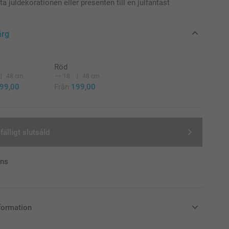
a juldekorationen eller presenten till en julfantast
ärg
Röd
Tillfälligt slutsåld
Tillfälligt slutsåld
48 cm
18
48 cm
99,00
Från
199,00
lfälligt slutsåld
ans
formation