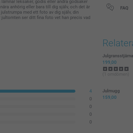
 lämnar leksaker, godis eller andra godsaker
ära anhörig eller bara till dig själv, och det är
Alla priser är 
FAQ
julstrumpa med ett foto av dig själv, din
r jultomten ser ditt fina foto vet han precis vad
Relate
Julgransstjärn
199,00
(1 omdömen)
Julmugg
4
159,00
0
0
0
0