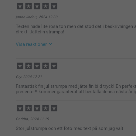
jonna lindau,
2024-12-30
Texten hade lite rosa ton men det stod det i beskrivningen
direkt. Jättefin strumpa!
Visa reaktioner
2025-01-10
14:29
Tack för ditt fina omdöme. Det är alltid så roligt me
Ha en fin helg!
Gry,
2024-12-21
Varma hälsningar,
Fantastisk fin jul strumpa med jätte fin bild tryck! En perfek
Miia @smartphoto
presenter!!!kommer garanterat att beställa denna nästa år ig
Caritha,
2024-11-19
Stor julstrumpa och ett foto med text på som jag valt