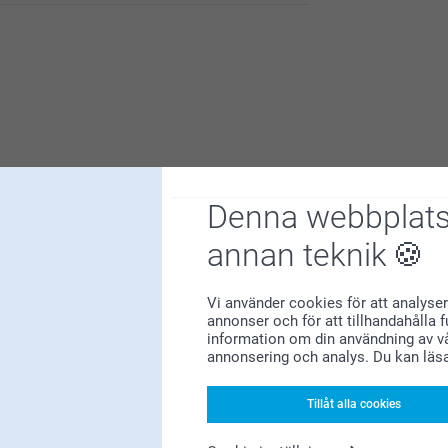
Denna webbplats
annan teknik
Varför
smartphoto
?
Vi använder cookies för att analyser
annonser och för att tillhandahålla 
information om din användning av vå
annonsering och analys. Du kan läs
Tillåt alla cookies