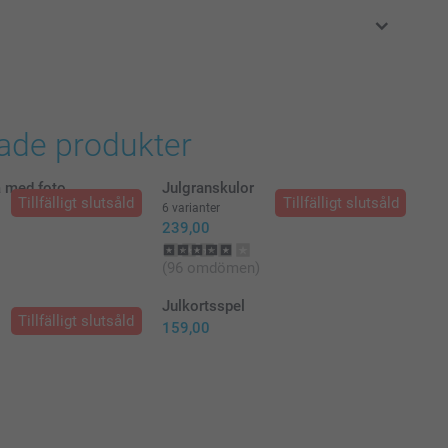
i svenska kronor (SEK), inklusive moms och exklusive porto.
rade produkter
a med foto
Julgranskulor
Tillfälligt slutsåld
Tillfälligt slutsåld
6 varianter
239,00
(96 omdömen)
Julkortsspel
Tillfälligt slutsåld
159,00