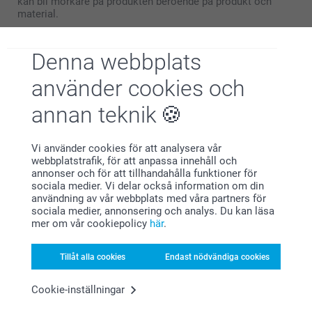
kan bli mörkare på produkten beroende på produkt och
material.
Denna webbplats
Camilla,
använder cookies och
2022-12-18
Snygga
annan teknik
Vi använder cookies för att analysera vår
Visa mer
webbplatstrafik, för att anpassa innehåll och
annonser och för att tillhandahålla funktioner för
sociala medier. Vi delar också information om din
Relaterade produkter
användning av vår webbplats med våra partners för
sociala medier, annonsering och analys. Du kan läsa
mer om vår cookiepolicy
här
.
Glasunderlägg med kork
Kakburk metall
-6st
10 varianter
2 varianter
Från
219,00
Tillåt alla cookies
Endast nödvändiga cookies
Från
319,00
(113 omdömen)
Cookie-inställningar
(177 omdömen)