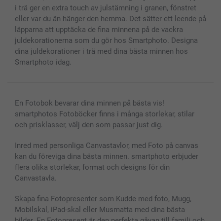
i trä ger en extra touch av julstämning i granen, fönstret
eller var du än hänger den hemma. Det sätter ett leende på
läpparna att upptäcka de fina minnena på de vackra
juldekorationerna som du gör hos Smartphoto. Designa
dina juldekorationer i trä med dina bästa minnen hos
Smartphoto idag.
En Fotobok bevarar dina minnen på bästa vis!
smartphotos Fotoböcker finns i många storlekar, stilar
och prisklasser, välj den som passar just dig.
Inred med personliga Canvastavlor, med Foto på canvas
kan du föreviga dina bästa minnen. smartphoto erbjuder
flera olika storlekar, format och designs för din
Canvastavla.
Skapa fina Fotopresenter som Kudde med foto, Mugg,
Mobilskal, iPad-skal eller Musmatta med dina bästa
bilder. En Fotopresent är den perfekta gåvan till familj och