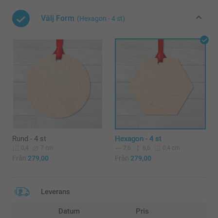
Välj Form
(Hexagon - 4 st)
Rund - 4 st
Hexagon - 4 st
7 cm
7,6
6,6
0,4
0,4 cm
Från
279,00
Från
279,00
Leverans
Datum
Pris