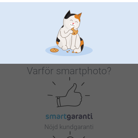
Snöglob
Saltkvarn & Pepparkvarn
2 varianter
4 varianter
Från
109,00
Från
479,00
(288 omdömen)
(1 omdömen)
Varför
smartphoto
?
Nöjd kundgaranti