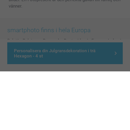
vänner.
smartphoto finns i hela Europa
België
-
Belgique
-
Danmark
-
Deutschland
-
France
-
Ireland
-
Nederland
-
Norge
-
Österreich
-
Schweiz
-
Suisse
-
Personalisera din Julgransdekoration i trä
Switzerland
-
Suomi
-
Sverige
-
United Kingdom
-
Hexagon - 4 st
Other Countries
Alla priser är i svenska kronor (SEK), inklusive moms och exklusive porto.
© smartphoto group. All rights reserved