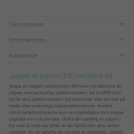
Våra produkter
Etiketter
Om smartphoto
Fotokort
Fotopresenter
Om smartphoto
Kundservice
Fotoböcker
För affiliates
Canvas & Väggdekoration
Allmän integritetspolicy
Kontakta oss & FAQ
Bilder, Fotoförstoring & Fotohäften
Cookie Policy
smartgaranti
Julpynt till granen i FSC-certifierat trä
Skal till Mobil & Surfplatta
Sitemap
smartbonus
Skapa en magisk julstämning i ditt hem och dekorera din
MyNameBook
Villkor och garantier
Priser & betalning
julgran med personliga juldekorationer i trä av MDF-lönn.
Fotoalmanackor & Fotoagenda
Investor Relations
Status på beställningar
Du får dina juldekorationer i trä med bilder eller din text på
Fotoramar & Tillbehör
runda eller sexkantiga julgransdekorationer. Använd
Presentkort
också juldekorationerna som en originalgåva som skapar
julglädje om och om igen. Utöka din samling av julpynt i
Alla fotoprodukter
trä varje år med nya bilder av din familj eller dina vänner
samlade, för att behålla din samling av julminnen. Julpynt