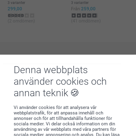
3 varianter
3 varianter
299,00
Från
259,00
(2 omdömen)
(41 omdömen)
Varför
smartphoto
?
Denna webbplats
använder cookies och
annan teknik
Vi använder cookies för att analysera vår
webbplatstrafik, för att anpassa innehåll och
Nöjd kundgaranti
annonser och för att tillhandahålla funktioner för
sociala medier. Vi delar också information om din
användning av vår webbplats med våra partners för
sociala medier, annonsering och analys. Du kan läsa