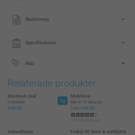
Alla priser är i svenska kronor (SEK), inklusive moms och
Beskrivning
exklusive porto.
Specifikationer
FAQ
Relaterade produkter
Macbook skal
Mobilskal
Ny
6 varianter
Mer än 10 varianter
549,00
Från
199,00
(74 omdömen)
Vattenflaska
Fodral till dator & surfplatta