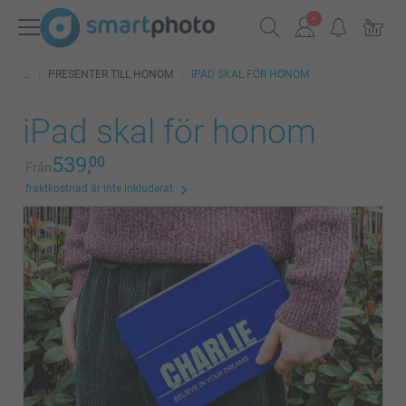
PRESENTER TILL HONOM
IPAD SKAL FÖR HONOM
iPad skal för honom
539,
00
Från
fraktkostnad är inte inkluderat