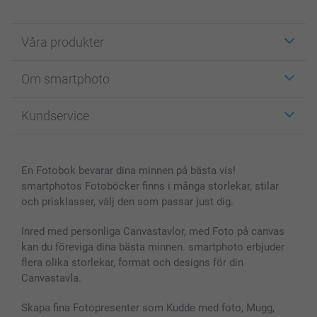
Våra produkter
Etiketter
Om smartphoto
Fotokort
Fotopresenter
Om smartphoto
Kundservice
Fotoböcker
För affiliates
Canvas & Väggdekoration
Allmän integritetspolicy
Kontakta oss & FAQ
Bilder, Fotoförstoring & Fotohäften
Cookie Policy
smartgaranti
En Fotobok bevarar dina minnen på bästa vis!
Skal till Mobil & Surfplatta
Sitemap
smartbonus
smartphotos Fotoböcker finns i många storlekar, stilar
MyNameBook
Villkor och garantier
Priser & betalning
och prisklasser, välj den som passar just dig.
Fotoalmanackor & Fotoagenda
Investor Relations
Status på beställningar
Fotoramar & Tillbehör
Inred med personliga Canvastavlor, med Foto på canvas
kan du föreviga dina bästa minnen. smartphoto erbjuder
Presentkort
flera olika storlekar, format och designs för din
Alla fotoprodukter
Canvastavla.
Skapa fina Fotopresenter som Kudde med foto, Mugg,