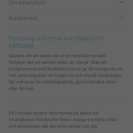
Om smartphoto
Fotokort
Fotopresenter
Om smartphoto
Kundservice
Fotoböcker
För affiliates
Canvas & Väggdekoration
Allmän integritetspolicy
Kontakta oss & FAQ
Bilder, Fotoförstoring & Fotohäften
Cookie Policy
smartgaranti
Personlig och mjuk hundbädd och
Skal till Mobil & Surfplatta
Sitemap
smartbonus
kattbädd
MyNameBook
Villkor och garantier
Priser & betalning
Oavsett om din bästa vän är en hund eller en katt,
Fotoalmanackor & Fotoagenda
Investor Relations
Status på beställningar
förtjänar den en bekväm plats att vila på. Utan att
Fotoramar & Tillbehör
kompromissa med kvaliteten kan du ge din lurviga vän en
Presentkort
helt personlig plats att koppla av och vila på, hundsängen
Alla fotoprodukter
blir också en fin inredningsdetalj, gjord med dina foton
eller din text.
En Fotobok bevarar dina minnen på bästa vis!
smartphotos Fotoböcker finns i många storlekar, stilar
och prisklasser, välj den som passar just dig.