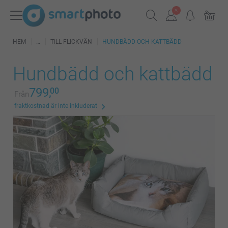
HEM
TILL FLICKVÄN
HUNDBÄDD OCH KATTBÄDD
Hundbädd och kattbädd
799,
00
Från
fraktkostnad är inte inkluderat