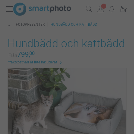
FOTOPRESENTER
HUNDBÄDD OCH KATTBÄDD
Hundbädd och kattbädd
799,
00
Från
fraktkostnad är inte inkluderat