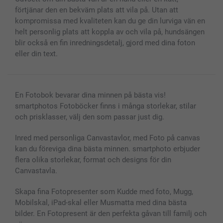
Fotoalmanackor & Fotoagenda
Investor Relations
Status på beställningar
förtjänar den en bekväm plats att vila på. Utan att
Fotoramar & Tillbehör
kompromissa med kvaliteten kan du ge din lurviga vän en
Presentkort
helt personlig plats att koppla av och vila på, hundsängen
Alla fotoprodukter
blir också en fin inredningsdetalj, gjord med dina foton
eller din text.
En Fotobok bevarar dina minnen på bästa vis!
smartphotos Fotoböcker finns i många storlekar, stilar
och prisklasser, välj den som passar just dig.
Inred med personliga Canvastavlor, med Foto på canvas
kan du föreviga dina bästa minnen. smartphoto erbjuder
flera olika storlekar, format och designs för din
Canvastavla.
Skapa fina Fotopresenter som Kudde med foto, Mugg,
Mobilskal, iPad-skal eller Musmatta med dina bästa
bilder. En Fotopresent är den perfekta gåvan till familj och