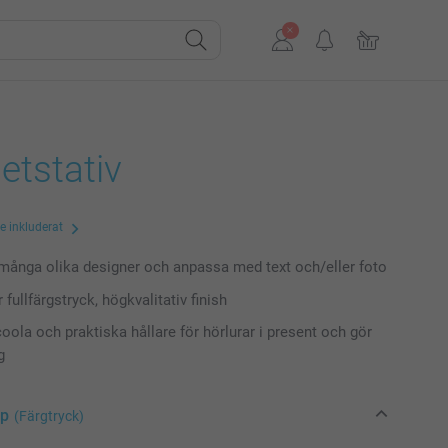
etstativ
te inkluderat
 många olika designer och anpassa med text och/eller foto
r fullfärgstryck, högkvalitativ finish
oola och praktiska hållare för hörlurar i present och gör
g
yp
(Färgtryck)