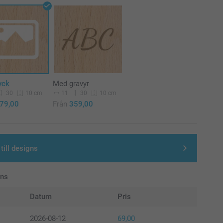
yck
Med gravyr
30
11
30
10 cm
10 cm
79,00
Från
359,00
till designs
ans
Datum
Pris
2026-08-12
69,00