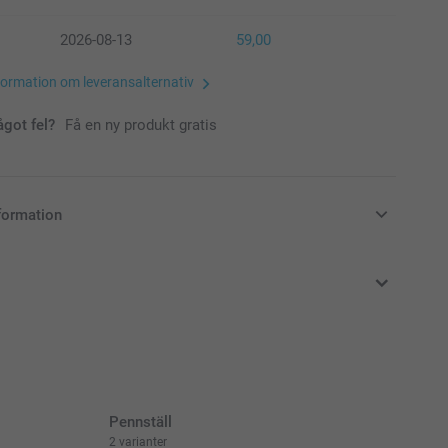
2026-08-13
59,00
formation om leveransalternativ
ågot fel?
Få en ny produkt gratis
formation
i svenska kronor (SEK), inklusive moms och exklusive porto.
Pennställ
2 varianter