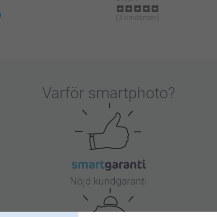
0
(3 omdömen)
Varför
smartphoto
?
Nöjd kundgaranti