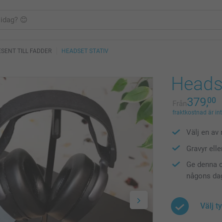
SENT TILL FADDER
HEADSET STATIV
Heads
379,
00
Från
fraktkostnad är in
Välj en av
Gravyr elle
Ge denna c
någons da
Välj t