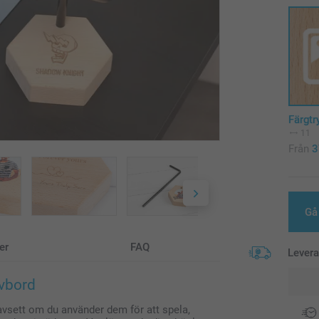
Färgtr
11
Från
3
Gå 
er
FAQ
Lever
ivbord
 Oavsett om du använder dem för att spela,