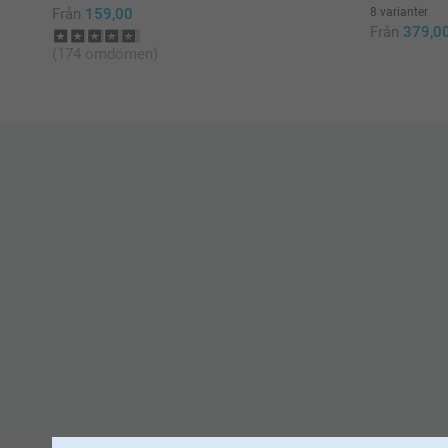
Från
159,00
8 varianter
Från
379,0
(174 omdömen)