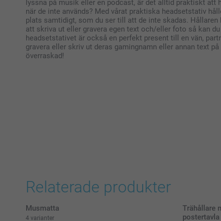
lyssna på musik eller en podcast, är det alltid praktiskt att
när de inte används? Med vårat praktiska headsetstativ håll
plats samtidigt, som du ser till att de inte skadas. Hålla
att skriva ut eller gravera egen text och/eller foto så kan du
headsetstativet är också en perfekt present till en vän, par
gravera eller skriv ut deras gamingnamn eller annan text på s
överraskad!
Relaterade produkter
Musmatta
Trähållare
postertavla
4 varianter