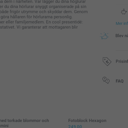
 ha dem i närheten. Var lägger du dina höglurar
er du dina hörlurar snyggt organiserade på sin
ren både frigör utrymme och skyddar dem. Genom
 göra hållaren för hörlurarna personlig.
tner eller familjemedlem. En cool presentidé:
Mer in
tativet. Vi garanterar att mottagaren blir
Blev n
Prisin
Alla priser är 
FAQ
 med torkade blommor och
Fotoblock Hexagon
 mini
249,00