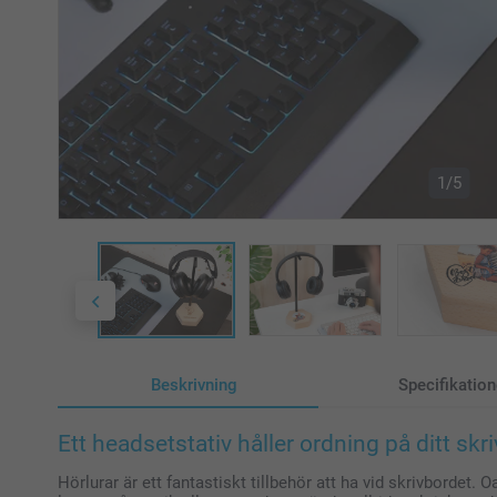
1/5
Beskrivning
Specifikation
Ett headsetstativ håller ordning på ditt skr
Hörlurar är ett fantastiskt tillbehör att ha vid skrivbordet.