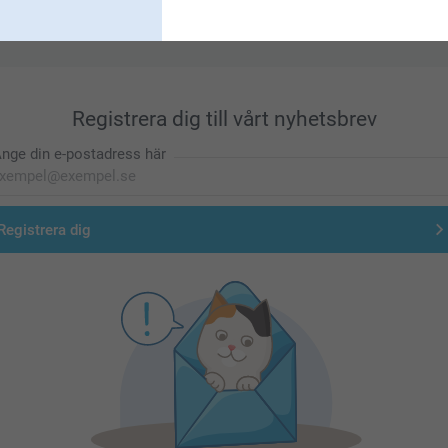
Förstklassig kundservice
Registrera dig till vårt nyhetsbrev
nge din e-postadress här
Registrera dig