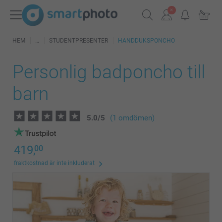
HEM
STUDENTPRESENTER
HANDDUKSPONCHO
Personlig badponcho till
barn
5.0
/
5
(1 omdömen)
419,
00
fraktkostnad är inte inkluderat