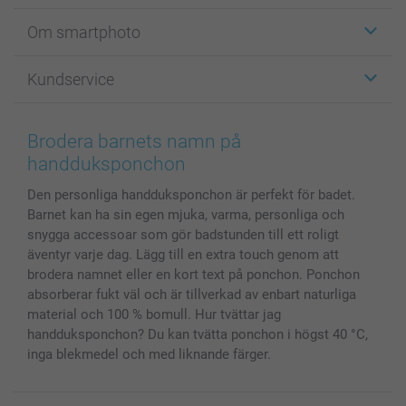
Etiketter
Om smartphoto
Fotokort
Fotopresenter
Om smartphoto
Kundservice
Fotoböcker
För affiliates
Canvas & Väggdekoration
Allmän integritetspolicy
Kontakta oss & FAQ
Bilder, Fotoförstoring & Fotohäften
Cookie Policy
smartgaranti
Brodera barnets namn på
Skal till Mobil & Surfplatta
Sitemap
smartbonus
handduksponchon
MyNameBook
Villkor och garantier
Priser & betalning
Den personliga handduksponchon är perfekt för badet.
Fotoalmanackor & Fotoagenda
Investor Relations
Status på beställningar
Barnet kan ha sin egen mjuka, varma, personliga och
Fotoramar & Tillbehör
snygga accessoar som gör badstunden till ett roligt
Presentkort
äventyr varje dag. Lägg till en extra touch genom att
Alla fotoprodukter
brodera namnet eller en kort text på ponchon. Ponchon
absorberar fukt väl och är tillverkad av enbart naturliga
material och 100 % bomull. Hur tvättar jag
handduksponchon? Du kan tvätta ponchon i högst 40 °C,
inga blekmedel och med liknande färger.