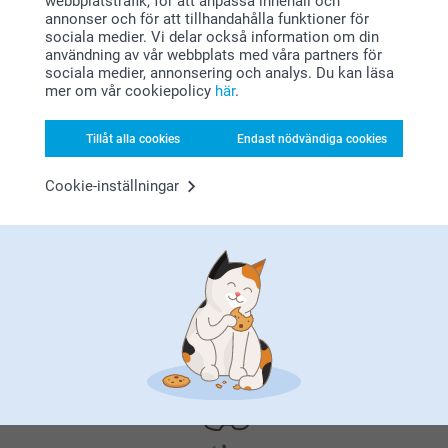
webbplatstrafik, för att anpassa innehåll och
annonser och för att tillhandahålla funktioner för
sociala medier. Vi delar också information om din
användning av vår webbplats med våra partners för
sociala medier, annonsering och analys. Du kan läsa
mer om vår cookiepolicy
här
.
Varför
smartphoto
?
Tillåt alla cookies
Endast nödvändiga cookies
Cookie-inställningar
Nöjd kundgaranti