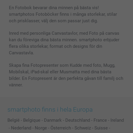
En Fotobok bevarar dina minnen på bästa vis!
smartphotos Fotoböcker finns i många storlekar, stilar
och prisklasser, välj den som passar just dig.
Inred med personliga Canvastavlor, med Foto på canvas
kan du föreviga dina bästa minnen. smartphoto erbjuder
flera olika storlekar, format och designs för din
Canvastavla.
Skapa fina Fotopresenter som Kudde med foto, Mugg,
Mobilskal, iPad-skal eller Musmatta med dina bästa
bilder. En Fotopresent är den perfekta gåvan till familj och
vänner.
smartphoto finns i hela Europa
België
-
Belgique
-
Danmark
-
Deutschland
-
France
-
Ireland
-
Nederland
-
Norge
-
Österreich
-
Schweiz
-
Suisse
-