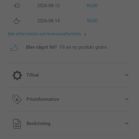
2026-08-13
69,00
2026-08-14
59,00
Mer information om leveransalternativ
Blev något fel?
Få en ny produkt gratis
Tillval
Lägg till en Miffy-sparbössa till din
Prisinformation
beställning
189,00/styck
Alla priser är i svenska kronor (SEK), inklusive moms och
Beskrivning
exklusive porto.