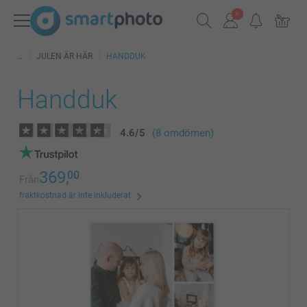
JULEN ÄR HÄR
HANDDUK
Handduk
4.6
/
5
(8 omdömen)
369,
00
Från
fraktkostnad är inte inkluderat