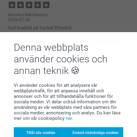
12:08
Hej Ida,
Karolina Mårtensson,
Stort tack för dina ⭐️⭐️⭐️⭐️⭐️ och omdöme, kul att du
2026-07-20
är nöjd med din handduk!
Vi önskar dig en fin dag!
God kvalitet på trycket Prisvärd
Varma hälsningar,
Kirsi @smartphoto
Visa reaktioner
Denna webbplats
2026-07-22
använder cookies och
11:12
Hej Karolina,
annan teknik
Elin,
2026-07-13
Stort tack för dina ⭐️⭐️⭐️⭐️⭐️ och omdöme, kul att du
är nöjd med din handduk!
Jättebra upplösning på fotot!
Vi använder cookies för att analysera vår
Vi önskar dig en fin dag!
webbplatstrafik, för att anpassa innehåll och
annonser och för att tillhandahålla funktioner för
Visa reaktioner
Varma hälsningar,
sociala medier. Vi delar också information om din
Helene @smartphoto
användning av vår webbplats med våra partners för
sociala medier, annonsering och analys. Du kan läsa
2026-07-22
mer om vår cookiepolicy
här
.
11:57
Hej Elin,
Ludmila Zvirbla,
Tillåt alla cookies
Endast nödvändiga cookies
2026-03-03
Stort tack för dina ⭐️⭐️⭐️⭐️⭐️ och omdöme, kul att du