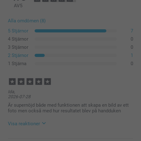
AV
5
Alla omdömen (8)
5 Stjärnor
7
4 Stjärnor
0
3 Stjärnor
0
2 Stjärnor
1
1 Stjärna
0
Ida,
2026-07-28
Är supernöjd både med funktionen att skapa en bild av ett
foto men också med hur resultatet blev på handduken
Visa reaktioner
2026-07-30