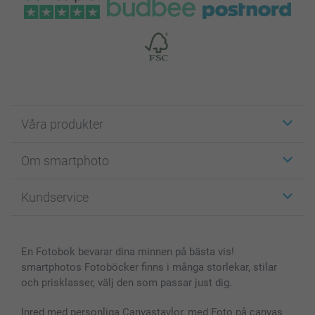
Våra produkter
Etiketter
Om smartphoto
Fotokort
Fotopresenter
Om smartphoto
Kundservice
Fotoböcker
För affiliates
Canvas & Väggdekoration
Allmän integritetspolicy
Kontakta oss & FAQ
Bilder, Fotoförstoring & Fotohäften
Cookie Policy
smartgaranti
En Fotobok bevarar dina minnen på bästa vis!
Skal till Mobil & Surfplatta
Sitemap
smartbonus
smartphotos Fotoböcker finns i många storlekar, stilar
MyNameBook
Villkor och garantier
Priser & betalning
och prisklasser, välj den som passar just dig.
Fotoalmanackor & Fotoagenda
Investor Relations
Status på beställningar
Fotoramar & Tillbehör
Inred med personliga Canvastavlor, med Foto på canvas