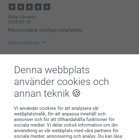
Ebba Jönsson,
2026-02-18
Rekomenderar verkligen smartphoto
Visa reaktioner
2026-02-23
13:35
Denna webbplats
Hej Ebba,
Gunnell,
Tusen tack för ditt fina omdöme och ⭐️⭐️⭐️⭐️⭐️. Vad
använder cookies och
2025-12-29
roligt att höra att du är nöjd med ditt gosedjur. De är
jättefina, samt så roliga att ha med egna personliga
En fullständig hit för min brorsdotterson, 1½ år. som funnit
annan teknik
motiv på t-shirten som den har på sig ❤️
ett favoritdjur i räven.
Varma hälsningar,
Visa reaktioner
Vi använder cookies för att analysera vår
Kirsi @smartphoto
webbplatstrafik, för att anpassa innehåll och
annonser och för att tillhandahålla funktioner för
2025-12-29
sociala medier. Vi delar också information om din
14:50
användning av vår webbplats med våra partners för
Hej Gunnell,
sociala medier, annonsering och analys. Du kan läsa
Cajsa Wallensteen,
Tusen tack för ditt fina omdöme och ⭐️⭐️⭐️⭐️⭐️. Vad