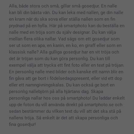
MyNameBook
Villkor och garantier
Priser & betalning
Alla, både stora och små, gillar små gosedjur. En nalle
Fotoalmanackor & Fotoagenda
Investor Relations
Status på beställningar
kan bli din bästa vän. Du kan leka med nallen, ge din nalle
Fotoramar & Tillbehör
en kram när du ska sova eller ställa nallen som en fin
Presentkort
prydnad på en hylla. Här på smartphoto kan du beställa en
Alla fotoprodukter
nalle med en tröja som du själv designar. Du kan välja
mellan flera olika nallar. Vad sägs om ett gosedjur som
ser ut som en apa, en kanin, en ko, en giraff eller som en
klassisk nalle? Alla gulliga gosedjur har en vit tröja och
det är tröjan som du kan göra personlig. Du kan till
exempel välja att trycka ett fint foto eller en text på tröjan.
En personlig nalle med bilder och kanske ett namn blir en
fin gåva att ge bort i födelsedagspresent, eller vid ett dop
eller ett namngivningskalas. Du kan också ge bort en
personlig nallebjörn på alla hjärtans dag. Skapa
personliga nallar hos oss på smartphoto! Du laddar enkelt
upp de foton du vill använda direkt på smartphoto.se och
sedan bestämmer du vilken text du vill att det ska stå på
nallens tröja. Så enkelt är det att skapa personliga och
fina gosedjur!