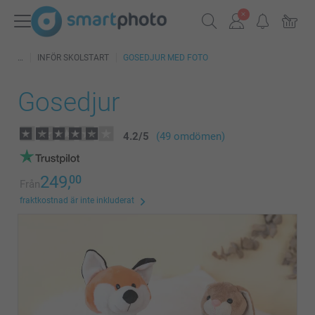
INFÖR SKOLSTART
GOSEDJUR MED FOTO
Gosedjur
4.2
/
5
(49 omdömen)
249,
00
Från
fraktkostnad är inte inkluderat