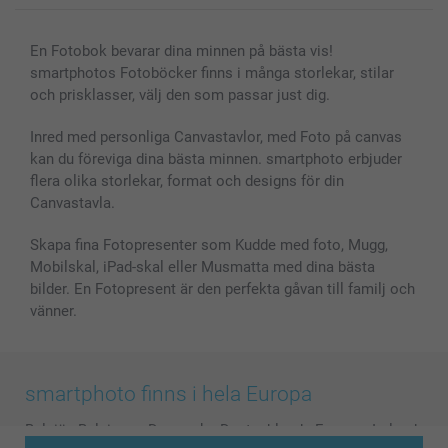
En Fotobok bevarar dina minnen på bästa vis!
smartphotos Fotoböcker finns i många storlekar, stilar
och prisklasser, välj den som passar just dig.
Inred med personliga Canvastavlor, med Foto på canvas
kan du föreviga dina bästa minnen. smartphoto erbjuder
flera olika storlekar, format och designs för din
Canvastavla.
Skapa fina Fotopresenter som Kudde med foto, Mugg,
Mobilskal, iPad-skal eller Musmatta med dina bästa
bilder. En Fotopresent är den perfekta gåvan till familj och
vänner.
smartphoto finns i hela Europa
België
-
Belgique
-
Danmark
-
Deutschland
-
France
-
Ireland