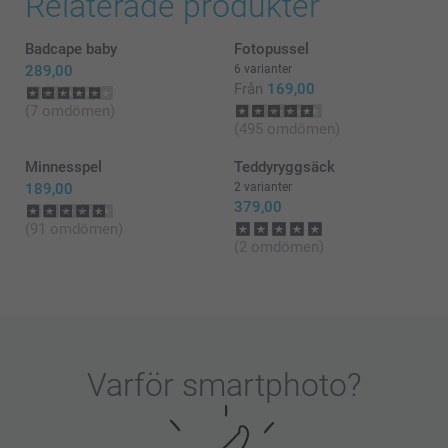
Relaterade produkter
Pernilla @smartphoto
Badcape baby
Fotopussel
289,00
6 varianter
Från
169,00
(7 omdömen)
(495 omdömen)
Minnesspel
Teddyryggsäck
189,00
2 varianter
379,00
(91 omdömen)
(2 omdömen)
Varför
smartphoto
?