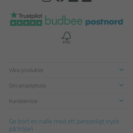
Våra produkter
Etiketter
Om smartphoto
Fotokort
Fotopresenter
Om smartphoto
Kundservice
Fotoböcker
För affiliates
Canvas & Väggdekoration
Allmän integritetspolicy
Kontakta oss & FAQ
Bilder, Fotoförstoring & Fotohäften
Cookie Policy
smartgaranti
Ge bort en nalle med ett personligt tryck
Skal till Mobil & Surfplatta
Sitemap
smartbonus
på tröjan