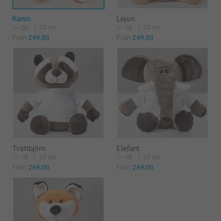
Kanin
Lejon
20
20 cm
18
23 cm
Från
249,00
Från
249,00
Tvättbjörn
Elefant
18
23 cm
18
23 cm
Från
249,00
Från
249,00