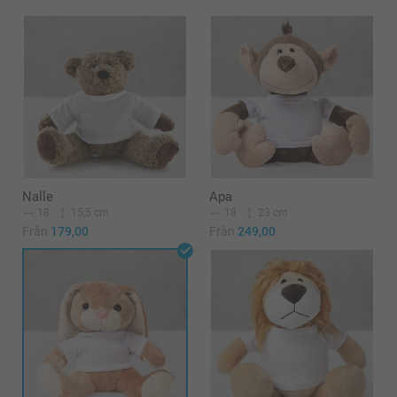
Nalle
Apa
18
15,5 cm
18
23 cm
Från
179,00
Från
249,00