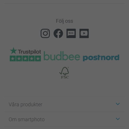
Följ oss
Våra produkter
Etiketter
Om smartphoto
Fotokort