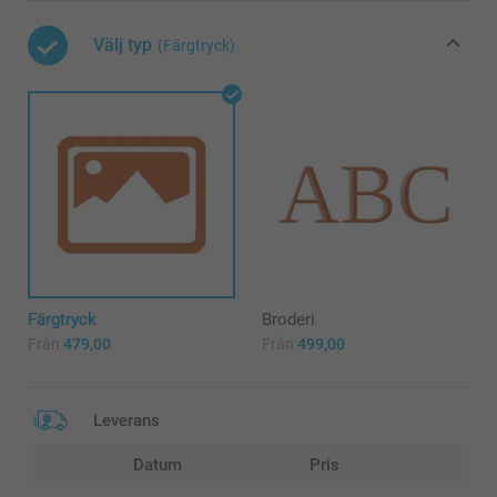
Välj typ
(Färgtryck)
Färgtryck
Broderi
Från
479,00
Från
499,00
Leverans
Datum
Pris