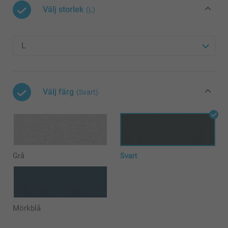
Välj storlek
(L)
Välj färg
(Svart)
Grå
Svart
Mörkblå