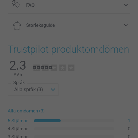
FAQ
Storleksguide
Trustpilot produktomdömen
S
2.3
66 cm
AV
5
51,5 cm
Språk
60,5 cm
M
Alla omdömen (3)
68 cm
5 Stjärnor
1
55 cm
4 Stjärnor
0
3 Stjärnor
0