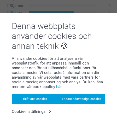
61,5 cm
2 Stjärnor
0
L
1 Stjärna
2
70 cm
Denna webbplats
58,5 cm
använder cookies och
Tvätta:
Lillemor,
2024-02-28
Torktumla:
62,5 cm
annan teknik
Stryka:
Nöjd med produkten.
Bleka:
XL
Kemtvätt:
Vi använder cookies för att analysera vår
72 cm
webbplatstrafik, för att anpassa innehåll och
annonser och för att tillhandahålla funktioner för
Lauryna,
sociala medier. Vi delar också information om din
62 cm
2020-12-17
användning av vår webbplats med våra partners för
Utmärkt. Snabb leverans
sociala medier, annonsering och analys. Du kan läsa
63,5 cm
mer om vår cookiepolicy
här
.
Tillåt alla cookies
Endast nödvändiga cookies
Ingela Hjalmarsson,
2020-11-22
Cookie-inställningar
Så otroligt obehaglig tröja. Sånna ska inte ett barn behöva