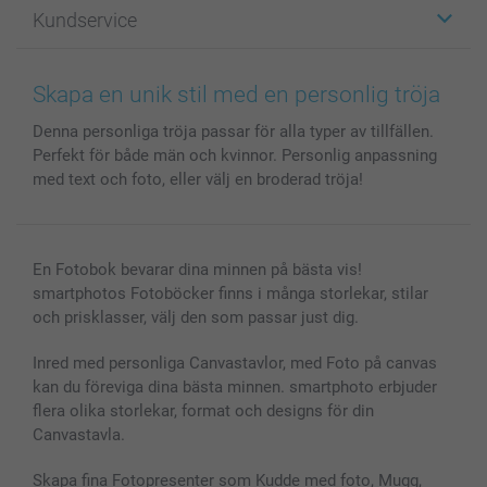
Fotopresenter
Om smartphoto
Kundservice
Fotoböcker
För affiliates
Canvas & Väggdekoration
Allmän integritetspolicy
Kontakta oss & FAQ
Bilder, Fotoförstoring & Fotohäften
Cookie Policy
smartgaranti
Skapa en unik stil med en personlig tröja
Skal till Mobil & Surfplatta
Sitemap
smartbonus
Denna personliga tröja passar för alla typer av tillfällen.
MyNameBook
Villkor och garantier
Priser & betalning
Perfekt för både män och kvinnor. Personlig anpassning
Fotoalmanackor & Fotoagenda
Investor Relations
Status på beställningar
med text och foto, eller välj en broderad tröja!
Fotoramar & Tillbehör
Presentkort
Alla fotoprodukter
En Fotobok bevarar dina minnen på bästa vis!
smartphotos Fotoböcker finns i många storlekar, stilar
och prisklasser, välj den som passar just dig.
Inred med personliga Canvastavlor, med Foto på canvas
kan du föreviga dina bästa minnen. smartphoto erbjuder
flera olika storlekar, format och designs för din
Canvastavla.
Skapa fina Fotopresenter som Kudde med foto, Mugg,