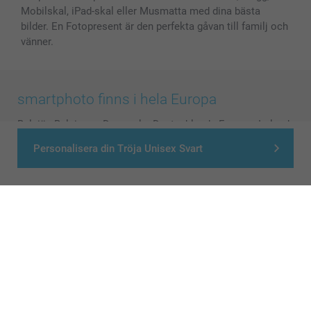
Mobilskal, iPad-skal eller Musmatta med dina bästa
bilder. En Fotopresent är den perfekta gåvan till familj och
vänner.
smartphoto finns i hela Europa
België
-
Belgique
-
Danmark
-
Deutschland
-
France
-
Ireland
-
Nederland
-
Norge
-
Österreich
-
Schweiz
-
Suisse
-
Personalisera din Tröja Unisex Svart
Switzerland
-
Suomi
-
Sverige
-
United Kingdom
-
Other Countries
Alla priser är i svenska kronor (SEK), inklusive moms och exklusive porto.
© smartphoto group. All rights reserved