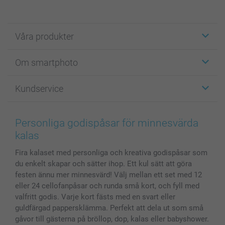
Våra produkter
Etiketter
Om smartphoto
Fotokort
Fotopresenter
Om smartphoto
Kundservice
Fotoböcker
För affiliates
Canvas & Väggdekoration
Allmän integritetspolicy
Kontakta oss & FAQ
Bilder, Fotoförstoring & Fotohäften
Cookie Policy
smartgaranti
Personliga godispåsar för minnesvärda
Skal till Mobil & Surfplatta
Sitemap
smartbonus
kalas
MyNameBook
Villkor och garantier
Priser & betalning
Fira kalaset med personliga och kreativa godispåsar som
Fotoalmanackor & Fotoagenda
Investor Relations
Status på beställningar
du enkelt skapar och sätter ihop. Ett kul sätt att göra
Fotoramar & Tillbehör
festen ännu mer minnesvärd! Välj mellan ett set med 12
Presentkort
eller 24 cellofanpåsar och runda små kort, och fyll med
Alla fotoprodukter
valfritt godis. Varje kort fästs med en svart eller
guldfärgad pappersklämma. Perfekt att dela ut som små
gåvor till gästerna på bröllop, dop, kalas eller babyshower.