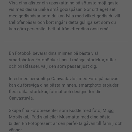
Visa dina gäster din uppskattning på sötaste möjligaste
vis med dessa unika små godispåsar. Gör ditt eget set
med godispåsar som du kan fylla med vilket godis du vill.
Cellofanpåsar och kort ingår i detta gulliga set som du
kan göra personligt helt utifrån efter dina önskemål.
En Fotobok bevarar dina minnen på bästa vis!
smartphotos Fotoböcker finns i många storlekar, stilar
och prisklasser, välj den som passar just dig.
Inred med personliga Canvastavlor, med Foto på canvas
kan du föreviga dina bästa minnen. smartphoto erbjuder
flera olika storlekar, format och designs för din
Canvastavla.
Skapa fina Fotopresenter som Kudde med foto, Mugg,
Mobilskal, iPad-skal eller Musmatta med dina bästa
bilder. En Fotopresent är den perfekta gåvan till familj och
vänner.