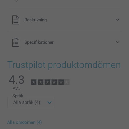
Alla priser är i svenska kronor (SEK), inklusive moms och
Beskrivning
exklusive porto.
Specifikationer
Trustpilot produktomdömen
4.3
AV
5
Språk
Alla omdömen (4)