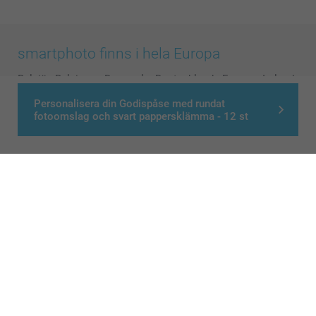
smartphoto finns i hela Europa
België
-
Belgique
-
Danmark
-
Deutschland
-
France
-
Ireland
-
Nederland
-
Norge
-
Österreich
-
Schweiz
-
Suisse
-
Personalisera din Godispåse med rundat
Switzerland
-
Suomi
-
Sverige
-
United Kingdom
-
fotoomslag och svart pappersklämma - 12 st
Other Countries
Alla priser är i svenska kronor (SEK), inklusive moms och exklusive porto.
© smartphoto group. All rights reserved