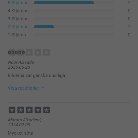
5 Stjärnor
3
4 Stjärnor
0
3 Stjärnor
0
2 Stjärnor
1
1 Stjärna
0
Noor Alasade,
2025-05-23
Bilderna var ganska suddiga
Visa reaktioner
2025-06-02
14:41
Hej Noor,
Maram Alkademi,
Tack för att du har tagit dig tid att ge oss feedback,
2024-02-09
det är vi glada för!
Du får gärna kontakta oss om kvalitén på din
Mycket söta
produkt inte är så som du har förväntat dig, så ska vi