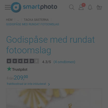
HEM
TACKA GÄSTERNA
GODISPÅSE MED RUNDAT FOTOOMSLAG
Godispåse med rundat
fotoomslag
4.3
/
5
(4 omdömen)
209,
00
Från
fraktkostnad är inte inkluderat