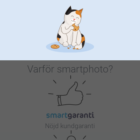
Godispåse DIY
Tvål med klistermärke - 6 st
Ny variant
2 varianter
3 varianter
179,00
299,00
(1 omdömen)
Varför
smartphoto
?
Nöjd kundgaranti