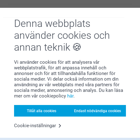
kika på om något har blivit fel i tillverkningen. Du når
oss via formuläret här:
https://www.smartphoto.se/kontaktaoss
Denna webbplats
🩵-liga hälsningar,
Annelie Andersson,
Kirsi @smartphoto
2023-06-28
använder cookies och
Mycket fint och lätt att montera.
annan teknik
Vi använder cookies för att analysera vår
Aregai Mehari Kiflegergish,
2023-05-18
webbplatstrafik, för att anpassa innehåll och
annonser och för att tillhandahålla funktioner för
Superbra !
sociala medier. Vi delar också information om din
användning av vår webbplats med våra partners för
Relaterade produkter
sociala medier, annonsering och analys. Du kan läsa
mer om vår cookiepolicy
här
.
Personlig jojo - 12 st
Presentaskar med tryck -
12st
2 varianter
Tillåt alla cookies
Endast nödvändiga cookies
Från
359,00
169,00
Cookie-inställningar
(1 omdömen)