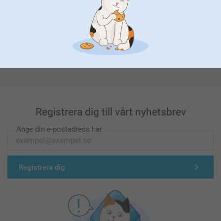
Förstklassig kundservice
Registrera dig till vårt nyhetsbrev
Ange din e-postadress här
Registrera dig