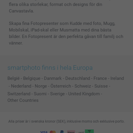
flera olika storlekar, format och designs för din
Alla fotoprodukter
Canvastavla.
Skapa fina Fotopresenter som Kudde med foto, Mugg,
Mobilskal, iPad-skal eller Musmatta med dina bästa
bilder. En Fotopresent är den perfekta gåvan till familj och
vänner.
smartphoto finns i hela Europa
België
-
Belgique
-
Danmark
-
Deutschland
-
France
-
Ireland
-
Nederland
-
Norge
-
Österreich
-
Schweiz
-
Suisse
-
Switzerland
-
Suomi
-
Sverige
-
United Kingdom
-
Other Countries
Alla priser är i svenska kronor (SEK), inklusive moms och exklusive porto.