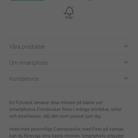
Våra produkter
Etiketter
Om smartphoto
Fotokort
Fotopresenter
Om smartphoto
Kundservice
Fotoböcker
För affiliates
Canvas & Väggdekoration
Allmän integritetspolicy
Kontakta oss & FAQ
Bilder, Fotoförstoring & Fotohäften
Cookie Policy
smartgaranti
En Fotobok bevarar dina minnen på bästa vis!
Skal till Mobil & Surfplatta
Sitemap
smartbonus
smartphotos Fotoböcker finns i många storlekar, stilar
MyNameBook
Villkor och garantier
Priser & betalning
och prisklasser, välj den som passar just dig.
Fotoalmanackor & Fotoagenda
Investor Relations
Status på beställningar
Fotoramar & Tillbehör
Inred med personliga Canvastavlor, med Foto på canvas
kan du föreviga dina bästa minnen. smartphoto erbjuder
Presentkort