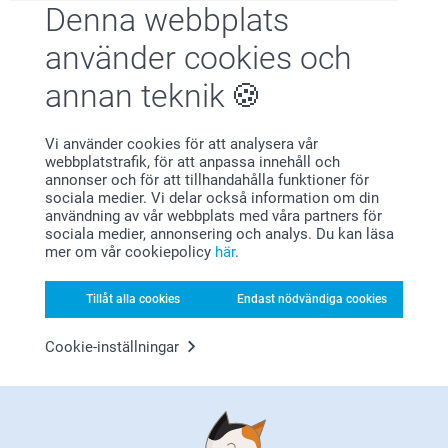
Denna webbplats
Nöjd kundgaranti
använder cookies och
annan teknik
Vi använder cookies för att analysera vår
webbplatstrafik, för att anpassa innehåll och
annonser och för att tillhandahålla funktioner för
sociala medier. Vi delar också information om din
Bonus på alla dina köp
användning av vår webbplats med våra partners för
sociala medier, annonsering och analys. Du kan läsa
mer om vår cookiepolicy
här
.
Tillåt alla cookies
Endast nödvändiga cookies
Cookie-inställningar
Letar du efter inspiration?