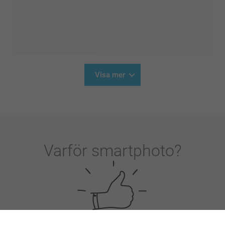
Visa mer
Varför
smartphoto
?