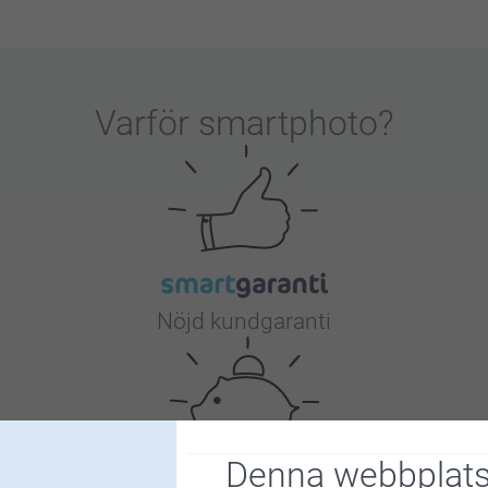
Varför
smartphoto
?
Nöjd kundgaranti
Denna webbplats