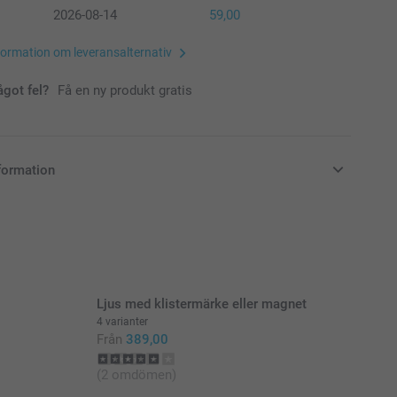
2026-08-14
59,00
formation om leveransalternativ
ågot fel?
Få en ny produkt gratis
formation
i svenska kronor (SEK), inklusive moms och exklusive porto.
Ljus med klistermärke eller magnet
4 varianter
Från
389,00
(2 omdömen)