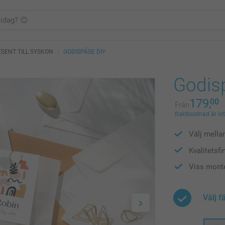
SENT TILL SYSKON
GODISPÅSE DIY
Godis
179,
00
Från
fraktkostnad är in
Välj mella
Kvalitetsfi
Viss monte
Välj f