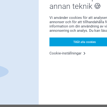
annan teknik
Bonus på alla dina köp
Vi använder cookies för att analyser
annonser och för att tillhandahålla 
information om din användning av vå
annonsering och analys. Du kan läs
Tillåt alla cookies
Letar du efter inspiration?
Cookie-inställningar
Förstklassig kundservice