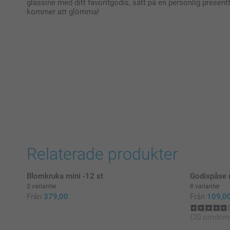
glassine med ditt favoritgodis, sätt på en personlig prese
kommer att glömma!
Relaterade produkter
Blomkruka mini -12 st
Godispåse 
3 varianter
8 varianter
Från
379,00
Från
109,0
(20 omdöm