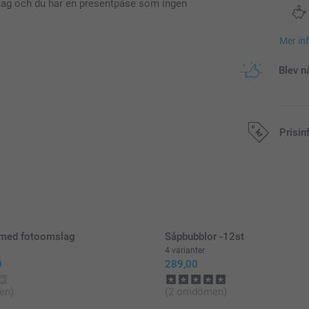
nttag och du har en presentpåse som ingen
Mer in
Blev n
Prisin
Alla priser är 
med fotoomslag
Såpbubblor -12st
4 varianter
0
289,00
en)
(2 omdömen)