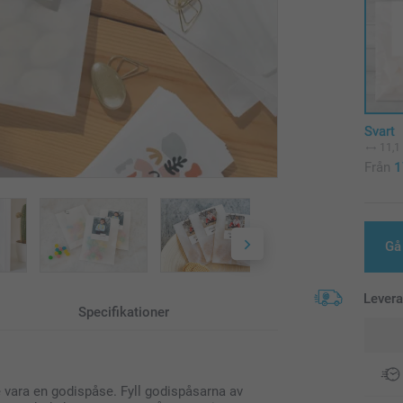
Svart
11,1
Från
1
Gå 
Lever
Specifikationer
 vara en godispåse. Fyll godispåsarna av