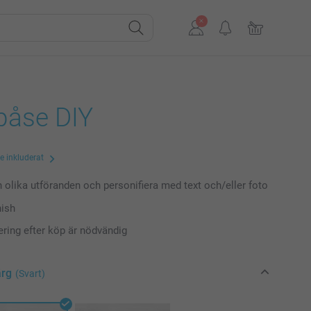
påse DIY
te inkluderat
n olika utföranden och personifiera med text och/eller foto
nish
ring efter köp är nödvändig
ärg
(Svart)