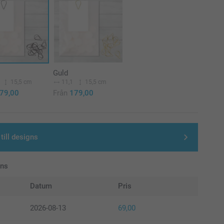
Guld
15,5 cm
11,1
15,5 cm
79,00
Från
179,00
till designs
ans
Datum
Pris
2026-08-13
69,00