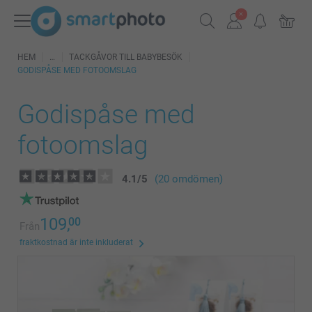
HEM
TACKGÅVOR TILL BABYBESÖK
GODISPÅSE MED FOTOOMSLAG
Godispåse med
fotoomslag
4.1
/
5
(20 omdömen)
109,
00
Från
fraktkostnad är inte inkluderat