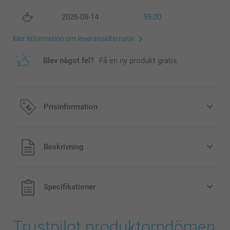
2026-08-14
59,00
Mer information om leveransalternativ
Blev något fel?
Få en ny produkt gratis
Prisinformation
Alla priser är i svenska kronor (SEK), inklusive moms och
Beskrivning
exklusive porto.
Specifikationer
Trustpilot produktomdömen