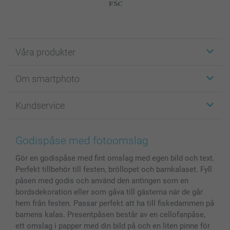
Våra produkter
Etiketter
Om smartphoto
Fotokort
Fotopresenter
Om smartphoto
Kundservice
Fotoböcker
För affiliates
Canvas & Väggdekoration
Allmän integritetspolicy
Kontakta oss & FAQ
Bilder, Fotoförstoring & Fotohäften
Cookie Policy
smartgaranti
Godispåse med fotoomslag
Skal till Mobil & Surfplatta
Sitemap
smartbonus
Gör en godispåse med fint omslag med egen bild och text.
MyNameBook
Villkor och garantier
Priser & betalning
Perfekt tillbehör till festen, bröllopet och barnkalaset. Fyll
Fotoalmanackor & Fotoagenda
Investor Relations
Status på beställningar
påsen med godis och använd den antingen som en
Fotoramar & Tillbehör
bordsdekoration eller som gåva till gästerna när de går
Presentkort
hem från festen. Passar perfekt att ha till fiskedammen på
barnens kalas. Presentpåsen består av en cellofanpåse,
Alla fotoprodukter
ett omslag i papper med din bild på och en liten pinne för