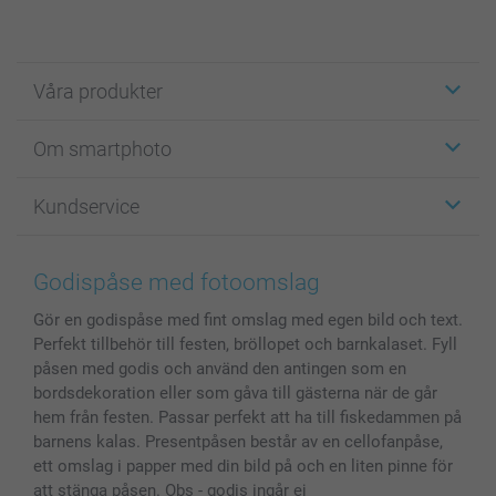
Våra produkter
Etiketter
Om smartphoto
Fotokort
Fotopresenter
Om smartphoto
Kundservice
Fotoböcker
För affiliates
Canvas & Väggdekoration
Allmän integritetspolicy
Kontakta oss & FAQ
Bilder, Fotoförstoring & Fotohäften
Cookie Policy
smartgaranti
Godispåse med fotoomslag
Skal till Mobil & Surfplatta
Sitemap
smartbonus
Gör en godispåse med fint omslag med egen bild och text.
MyNameBook
Villkor och garantier
Priser & betalning
Perfekt tillbehör till festen, bröllopet och barnkalaset. Fyll
Fotoalmanackor & Fotoagenda
Investor Relations
Status på beställningar
påsen med godis och använd den antingen som en
Fotoramar & Tillbehör
bordsdekoration eller som gåva till gästerna när de går
Presentkort
hem från festen. Passar perfekt att ha till fiskedammen på
barnens kalas. Presentpåsen består av en cellofanpåse,
Alla fotoprodukter
ett omslag i papper med din bild på och en liten pinne för
att stänga påsen. Obs - godis ingår ej