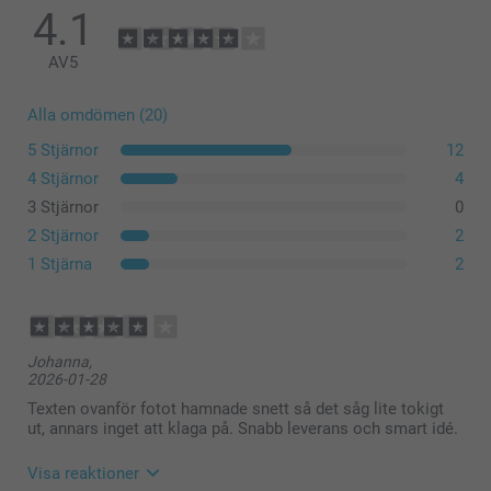
4.1
AV
5
Alla omdömen (20)
5 Stjärnor
12
4 Stjärnor
4
3 Stjärnor
0
2 Stjärnor
2
1 Stjärna
2
Johanna,
2026-01-28
Texten ovanför fotot hamnade snett så det såg lite tokigt
ut, annars inget att klaga på. Snabb leverans och smart idé.
Visa reaktioner