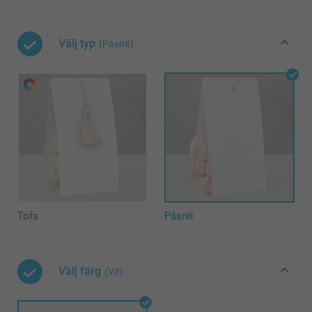
Välj typ
(Påsnit)
Tofs
Påsnit
Välj färg
(Vit)