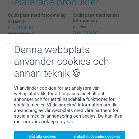
Relaterade produkter
uppskattade på kalas, dop, bröllop mm - det finns
massor av tillfällen att använda dem på!
Godispåse med fotoomslag
Godispåse med rundat
fotoomslag
Varma hälsningar,
8 varianter
Kirsi @smartphoto
Från
109,00
4 varianter
Från
209,00
(20 omdömen)
(4 omdömen)
Denna webbplats
Omslag till Pringles burk
Personlig jojo - 12 st
använder cookies och
119,00
2 varianter
Från
359,00
annan teknik
(1 omdömen)
(1 omdömen)
Vi använder cookies för att analysera vår
webbplatstrafik, för att anpassa innehåll och
annonser och för att tillhandahålla funktioner för
Alla hjärtans dag för oss
sociala medier. Vi delar också information om din
användning av vår webbplats med våra partners för
Skapa en personlig Alla hjärtansdag-present till din
sociala medier, annonsering och analys. Du kan läsa
favoritperson som ni båda kan ha glädje av. Våra
mer om vår cookiepolicy
här
.
presenter är noggrant utvalda och kan som alltid
göras personliga med foto och/eller text. Här hittar
du garanterat något som ni båda kommer att tycka
Tillåt alla cookies
Endast nödvändiga cookies