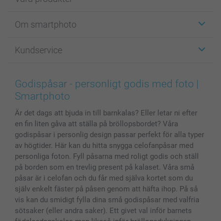
Etiketter
Om smartphoto
Fotokort
Fotopresenter
Om smartphoto
Kundservice
Fotoböcker
För affiliates
Canvas & Väggdekoration
Allmän integritetspolicy
Kontakta oss & FAQ
Bilder, Fotoförstoring & Fotohäften
Cookie Policy
smartgaranti
Godispåsar - personligt godis med foto |
Skal till Mobil & Surfplatta
Sitemap
smartbonus
Smartphoto
MyNameBook
Villkor och garantier
Priser & betalning
Är det dags att bjuda in till barnkalas? Eller letar ni efter
Fotoalmanackor & Fotoagenda
Investor Relations
Status på beställningar
en fin liten gåva att ställa på bröllopsbordet? Våra
Fotoramar & Tillbehör
godispåsar i personlig design passar perfekt för alla typer
Presentkort
av högtider. Här kan du hitta snygga celofanpåsar med
Alla fotoprodukter
personliga foton. Fyll påsarna med roligt godis och ställ
på borden som en trevlig present på kalaset. Våra små
påsar är i celofan och du får med själva kortet som du
själv enkelt fäster på påsen genom att häfta ihop. På så
vis kan du smidigt fylla dina små godispåsar med valfria
sötsaker (eller andra saker). Ett givet val inför barnets