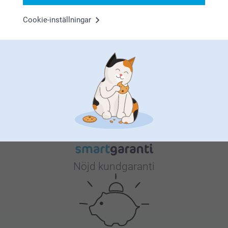
om.
Cookie-inställningar
Varför
smartphoto
?
Nöjd kundgaranti