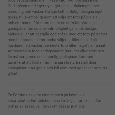
födelsedagskalas men likaså inför bröllopsdukningen.
Godispåsar med eget tryck gör genast dukningen mer
personlig och vacker. Du kan helt plötsligt designa eget
godis, till exempel genom att välja ett foto på dig själv
och ditt namn. Eftersom det är du som får göra egna
godispåsar har du stor valmöjlighet gällande design.
Många gillar att beställa godispåse med ett foto på barnet
med tillhörande namn, andra väljer istället en bild på
husdjuret, ett vackert semesterfoto eller något helt annat.
Att överraska födelsedagsbarnet (hur litet eller stort hen
än må vara) med en personlig godispåse, kommer
garanterat att locka fram många skratt. Beställ dina
kalaspåsar utan godis och fyll dem med godsaker som du
gillar!
En Fotobok bevarar dina minnen på bästa vis!
smartphotos Fotoböcker finns i många storlekar, stilar
och prisklasser, välj den som passar just dig.