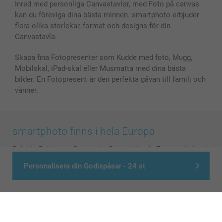
Inred med personliga Canvastavlor, med Foto på canvas
kan du föreviga dina bästa minnen. smartphoto erbjuder
flera olika storlekar, format och designs för din
Canvastavla.
Skapa fina Fotopresenter som Kudde med foto, Mugg,
Mobilskal, iPad-skal eller Musmatta med dina bästa
bilder. En Fotopresent är den perfekta gåvan till familj och
vänner.
smartphoto finns i hela Europa
België
-
Belgique
-
Danmark
-
Deutschland
-
France
-
Ireland
-
Nederland
-
Norge
-
Österreich
-
Schweiz
-
Suisse
-
Personalisera din Godispåsar - 24 st
Switzerland
-
Suomi
-
Sverige
-
United Kingdom
-
Other Countries
Alla priser är i svenska kronor (SEK), inklusive moms och exklusive porto.