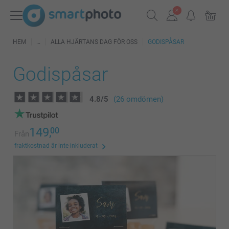
HEM
ALLA HJÄRTANS DAG FÖR OSS
GODISPÅSAR
Godispåsar
4.8
/
5
(26 omdömen)
149,
00
Från
fraktkostnad är inte inkluderat