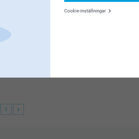
u är nöjd med dina Glasunderlägg med kork!
stället.
Cookie-inställningar
oss att du är nöjd med kvalitén!
e mängder så ska vi se över priset, eller
en från Smartphoto. Bästa tänkbara kvalitet.
 det behövs. Smartphoto är ett
5
lägg och service, det uppskattar vi!