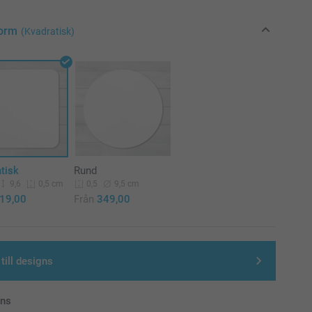
Form
(Kvadratisk)
tisk
Rund
9,6
9,5 cm
0,5 cm
0,5
19,00
Från
349,00
till designs
ans