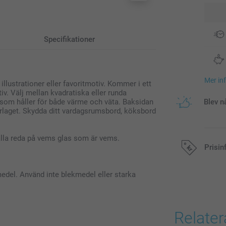
Specifikationer
Mer in
llustrationer eller favoritmotiv. Kommer i ett
iv. Välj mellan kvadratiska eller runda
al som håller för både värme och väta. Baksidan
Blev n
derlaget. Skydda ditt vardagsrumsbord, köksbord
hålla reda på vems glas som är vems.
Prisin
edel. Använd inte blekmedel eller starka
Alla priser är 
Relate