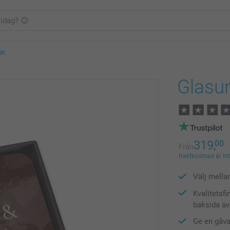
RK
Glasu
319,
00
Från
fraktkostnad är in
Välj mella
Kvalitetsf
baksida av
Ge en gåva