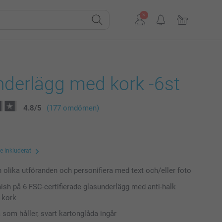
nderlägg med kork -6st
4.8
/
5
(177 omdömen)
te inkluderat
n olika utföranden och personifiera med text och/eller foto
inish på 6 FSC-certifierade glasunderlägg med anti-halk
 kork
 som håller, svart kartonglåda ingår