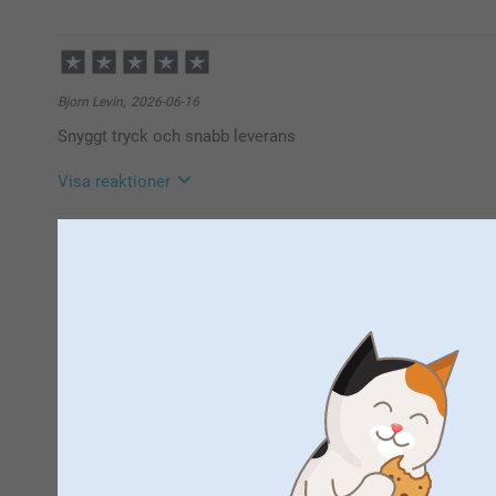
2026-06-25
10:39
Hej Anders,
Bjorn Levin,
2026-06-16
Så härligt att läsa, tack för ditt fina omdöme, vi är 
Snyggt tryck och snabb leverans
🩵-liga hälsningar
Helene @smartphoto
Visa reaktioner
2026-06-17
10:47
Hej Björn,
Susanna Andersson,
2026-06-16
Stort tack för dina ⭐️⭐️⭐️⭐️⭐️ och omdöme, kul att d
Bra kvalitet!
Vi önskar dig en fin sommar!
Visa reaktioner
Varma hälsningar,
Helene @smartphoto
2026-06-17
11:10
Hej Susanna,