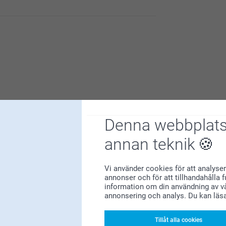
superglada att ha dig som kund!
Denna webbplats
annan teknik
u är nöjd med dina glasunderlägg med kork!
Vi använder cookies för att analyser
annonser och för att tillhandahålla 
information om din användning av vå
annonsering och analys. Du kan läs
Tillåt alla cookies