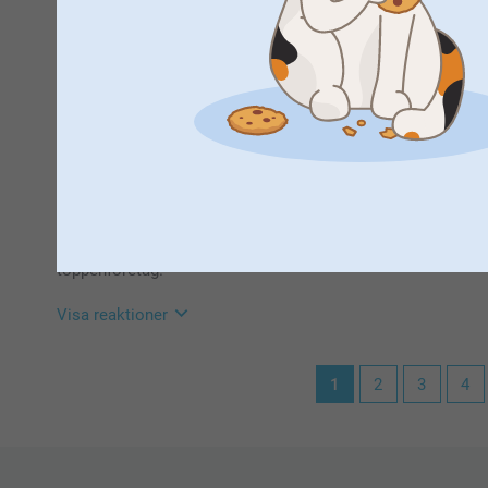
Jan W Bergman,
2026-06-12
Stort tack för dina ⭐️⭐️⭐️⭐️⭐️ och omdöme, kul att d
Priset är aningen högt, tycker jag. Det vore bra runt 200 kr i 
Vi önskar dig en fin sommar!
Visa reaktioner
Varma hälsningar,
Helene @smartphoto
2026-06-12
11:00
Hej Jan,
Tack frö ditt omdöme och dina 5 stjärnor, det gläder 
Anders Gabrielsson,
2026-06-04
Kontakta gärna vår kundservice om du beställer störr
Jag är alltid lika nöjd och lycklig när jag får glasunderlägg
invänta kommande rabatter om du har möjlighet 😊
Snabb leverans och mycket bra stöd från Kundsupporten när
Varma hälsningar
toppenföretag.
Kirsi @smartphoto
Visa reaktioner
2026-06-10
1
2
3
4
09:44
Stort tack Anders för din feedback om våra glasunder
Vänliga hälsningar
Miia @smartphoto