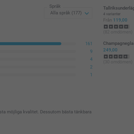
Språk
Tallriksunderlä
4 varianter
Från
119,00
(82 omdömen)
Champagneglas
161
249,00
9
4
(30 omdömen)
2
1
sta möjliga kvalitet. Dessutom bästa tänkbara