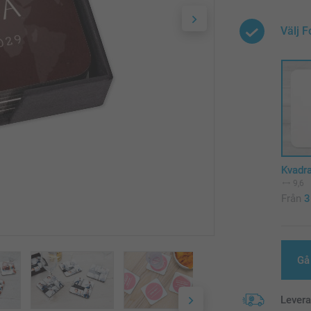
Välj 
Kvadra
9,6
Från
3
Gå 
Lever