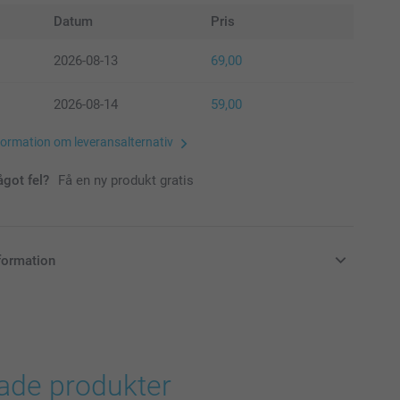
Datum
Pris
2026-08-13
69,00
2026-08-14
59,00
formation om leveransalternativ
ågot fel?
Få en ny produkt gratis
formation
i svenska kronor (SEK), inklusive moms och exklusive porto.
rade produkter